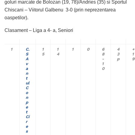
goluri marcate de Bolozan (19, 78)/Andries (35) si Sportul
Chiscani – Viitorul Galbenu 3-0 (prin neprezentarea
oaspetilor).
Clasament – Liga a 4- a, Seniori
1
C.
1
1
1
0
6
4
+
S
5
4
8
3
1
A
-
p
9
v
1
a
0
n
t
ul
C
o
n
p
e
t
Ci
r
e
s