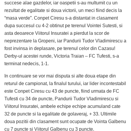
succese alae gazdelor, iar oaspetii s-au multumit cu un
rezultat de egalitate si doua victorii, un meci fiind decis la
“masa verde”. Conpet Ciresu s-a distantat in clasament
dupa succesul cu 4-2 obtinut pe terenul Vointei Sutesti, si
asta deoarece Viitorul Insuratei a pierdut la scor de
neprezentare la Gropeni, iar Pandurii Tudor Vladimirescu a
fost invinsa in deplasare, pe terenul celor din Cazasu!
Derby-ul acestei runde, Victoria Traian – FC Tufesti, s-a
terminat nedecis, 1-1.
In continuare se vor mai disputa si alte doua etape din
returul de campionat, la finalul turului, iar lider incontestabil
este Conpet Ciresu cu 43 de puncte, fiind urmata de FC
Tufesti cu 34 de puncte, Pandurii Tudor Vladimirescu si
Viitorul Insuratei, ambele echipe echipe acumuland cate
32 de puncte si la egalitate de golaveraj, + 33. Ultimile
doua pozitii din clasament sunt ocupate de Vointa Galbenu
cu 7 puncte si Viitorul Galbenu cu 3 puncte.