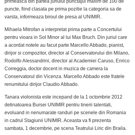
primeasca din partea juriului punctajul maxim de 100 de
puncte, fiind clasata pe prima pozitie la categoria sa de
varsta, informeaza biroul de presa al UNIMIR.
Mihaela Mitrofan a interpretat prima parte a Concertului
pentru vioara in Sol Minor al lui Max Bruch. Din juriul care
a acordat notele au facut parte Marcello Abbado, pianist,
dirijor si compozitor, director al Conservatorului din Milano,
Rodolfo Alessandrini, director al Academiei Caruso, Enrico
Correggia, doctor docent in muzica de camera la
Conservatorul din Vicenza. Marcello Abbado este fratele
renumitului dirijor Claudio Abbado.
Tanara violonista este incepand de la 1 octombrie 2012
detinatoarea Bursei UNIMIR pentru tinerii talentati,
evoluand in nenumarate randuri pe scenele din Romania
in cadrul Stagiunii UNIMIR. Aceasta va fi prezenta
sambata, 1 decembrie, pe scena Teatrului Liric din Braila.