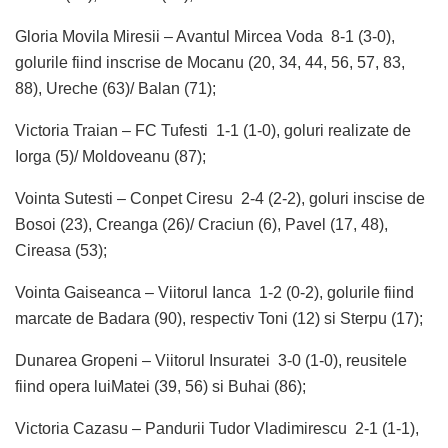
Gloria Movila Miresii – Avantul Mircea Voda 8-1 (3-0),
golurile fiind inscrise de Mocanu (20, 34, 44, 56, 57, 83,
88), Ureche (63)/ Balan (71);
Victoria Traian – FC Tufesti 1-1 (1-0), goluri realizate de
Iorga (5)/ Moldoveanu (87);
Vointa Sutesti – Conpet Ciresu 2-4 (2-2), goluri inscise de
Bosoi (23), Creanga (26)/ Craciun (6), Pavel (17, 48),
Cireasa (53);
Vointa Gaiseanca – Viitorul Ianca 1-2 (0-2), golurile fiind
marcate de Badara (90), respectiv Toni (12) si Sterpu (17);
Dunarea Gropeni – Viitorul Insuratei 3-0 (1-0), reusitele
fiind opera luiMatei (39, 56) si Buhai (86);
Victoria Cazasu – Pandurii Tudor Vladimirescu 2-1 (1-1),