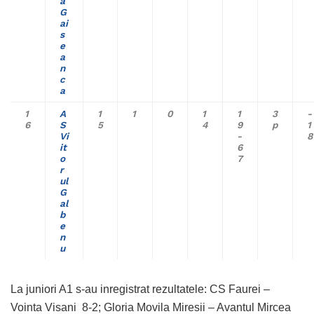
a
G
ai
s
e
a
n
c
a
1
A
1
1
0
1
1
3
-
6
S
5
4
9
p
1
Vi
-
8
it
6
o
7
r
ul
G
al
b
e
n
u
La juniori A1 s-au inregistrat rezultatele: CS Faurei –
Vointa Visani 8-2; Gloria Movila Miresii – Avantul Mircea