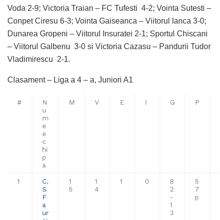
Voda 2-9; Victoria Traian – FC Tufesti 4-2; Vointa Sutesti –
Conpet Ciresu 6-3; Vointa Gaiseanca – Viitorul Ianca 3-0;
Dunarea Gropeni – Viitorul Insuratei 2-1; Sportul Chiscani
– Viitorul Galbenu 3-0 si Victoria Cazasu – Pandurii Tudor
Vladimirescu 2-1.
Clasament – Liga a 4 – a, Juniori A1
#
N
M
V
E
I
G
P
u
m
e
e
c
hi
p
a
1
C.
1
1
1
0
8
5
S
5
4
2
7
F
-
p
a
1
ur
3