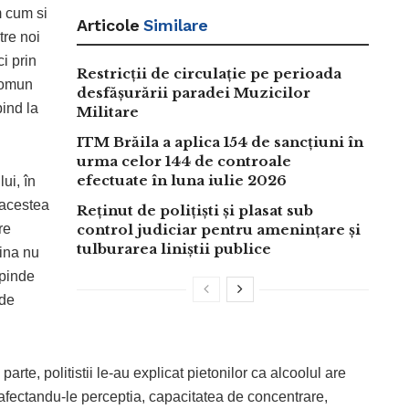
m cum si
Articole
Similare
tre noi
ci prin
Restricții de circulație pe perioada
 comun
desfășurării paradei Muzicilor
bind la
Militare
ITM Brăila a aplica 154 de sancțiuni în
urma celor 144 de controale
efectuate în luna iulie 2026
ui, în
 acestea
Reținut de polițiști și plasat sub
re
control judiciar pentru amenințare și
tulburarea liniștii publice
sina nu
epinde
 de
parte, politistii le-au explicat pietonilor ca alcoolul are
, afectandu-le perceptia, capacitatea de concentrare,