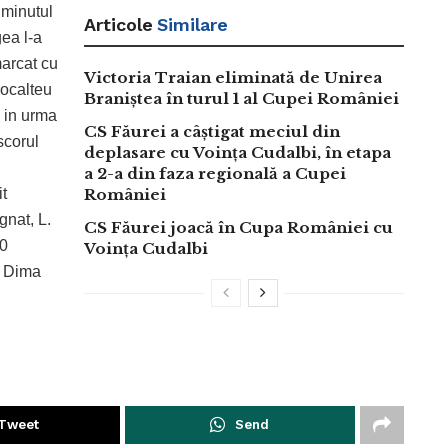
 minutul
Articole
Similare
ea l-a
marcat cu
Victoria Traian eliminată de Unirea
iocalteu
Braniștea în turul 1 al Cupei României
l in urma
CS Făurei a câștigat meciul din
scorul
deplasare cu Voința Cudalbi, în etapa
a 2-a din faza regională a Cupei
it
României
gnat, L.
CS Făurei joacă în Cupa României cu
90
Voința Cudalbi
. Dima
Tweet
Send