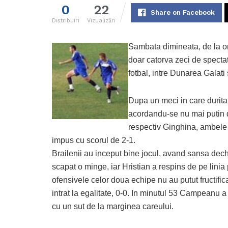
0
22
Share on Facebook
Distribuiri
Vizualizări
Sambata dimineata, de la or
doar catorva zeci de spectat
fotbal, intre Dunarea Galati 
Dupa un meci in care duritat
acordandu-se nu mai putin d
respectiv Ginghina, ambele i
impus cu scorul de 2-1.
Brailenii au inceput bine jocul, avand sansa dechi
scapat o minge, iar Hristian a respins de pe linia p
ofensivele celor doua echipe nu au putut fructific
intrat la egalitate, 0-0. In minutul 53 Campeanu 
cu un sut de la marginea careului.