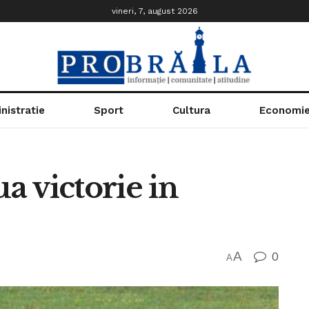
vineri, 7, august 2026
nistratie
Sport
Cultura
Economi
ua victorie in
A
0
A