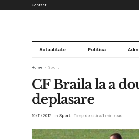
Contact
Actualitate
Politica
Admi
Home
Sport
CF Braila la a do
deplasare
10/11/2012
in
Sport
Timp de citire:1 min read