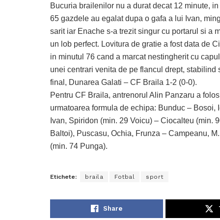
Bucuria brailenilor nu a durat decat 12 minute, in
65 gazdele au egalat dupa o gafa a lui Ivan, ming
sarit iar Enache s-a trezit singur cu portarul si a 
un lob perfect. Lovitura de gratie a fost data de C
in minutul 76 cand a marcat nestingherit cu capu
unei centrari venita de pe flancul drept, stabilind 
final, Dunarea Galati – CF Braila 1-2 (0-0).
Pentru CF Braila, antrenorul Alin Panzaru a folos
urmatoarea formula de echipa: Bunduc – Bosoi, I
Ivan, Spiridon (min. 29 Voicu) – Ciocalteu (min. 
Baltoi), Puscasu, Ochia, Frunza – Campeanu, M
(min. 74 Punga).
Etichete:
braila
Fotbal
sport
Share