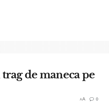
 ii trag de maneca pe
A
0
A