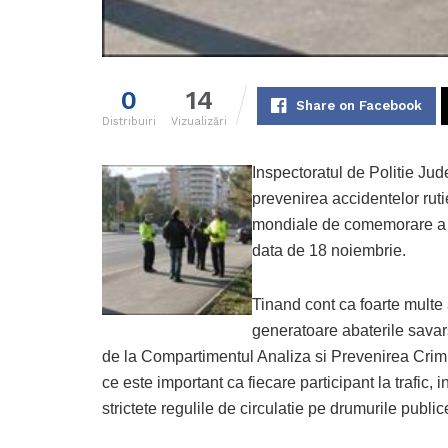
0
14
Share on Facebook
Distribuiri
Vizualizări
Inspectoratul de Politie Jude
prevenirea accidentelor rutie
mondiale de comemorare a vic
data de 18 noiembrie.
Tinand cont ca foarte multe 
generatoare abaterile savarsit
de la Compartimentul Analiza si Prevenirea Crimin
ce este important ca fiecare participant la trafic, 
strictete regulile de circulatie pe drumurile public