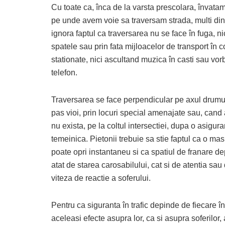
Cu toate ca, înca de la varsta prescolara, învata
pe unde avem voie sa traversam strada, multi din
ignora faptul ca traversarea nu se face în fuga, ni
spatele sau prin fata mijloacelor de transport în
stationate, nici ascultand muzica în casti sau vor
telefon.
Traversarea se face perpendicular pe axul drumul
pas vioi, prin locuri special amenajate sau, cand
nu exista, pe la coltul intersectiei, dupa o asigura
temeinica. Pietonii trebuie sa stie faptul ca o ma
poate opri instantaneu si ca spatiul de franare d
atat de starea carosabilului, cat si de atentia sau
viteza de reactie a soferului.
Pentru ca siguranta în trafic depinde de fiecare în 
aceleasi efecte asupra lor, ca si asupra soferilor