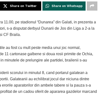
Share on Twitter
Share on Whatsapp
a 11.00, pe stadionul “Dunarea” din Galati, in prezenta a
ori, s-a disputat derbyul Dunarii de Jos din Liga a 2-a la
si CF Braila.
ile au fost cu mult peste media unui joc normal,
e 11 cartonase galbene si doua rosii primite de Ochia,
n minutele de prelungire ale partidei, brailenii s-au
derii scorului in minutul 8, cand portarul galatean a
ortii. Galateanii au echilibrat jocul dar niciuna dintre
a erorile aparatorilor din ambele tabere si la pauza s-a
a profitat de un cadou oferit de apararea gazdelor marcand