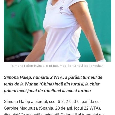
Simona Halep invinsa in primul meci la turneul de la Wuhan
Simona Halep, numărul 2 WTA, a părăsit turneul de
tenis de la Wuhan (China) încă din turul II, la chiar
primul meci jucat de româncă la acest turneu.
Simona Halep a pierdut, scor 6-2, 2-6, 3-6, partida cu
Garbine Muguruza (Spania, 20 de ani, locul 22 WTA),
disputată în această dimineaţă, în turul II al turneului de