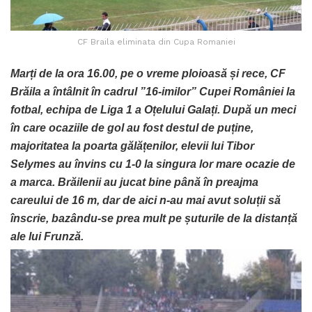
CF Braila eliminata din Cupa Romaniei
Marți de la ora 16.00, pe o vreme ploioasă și rece, CF
Brăila a întâlnit în cadrul ”16-imilor” Cupei României la
fotbal, echipa de Liga 1 a Oțelului Galați. După un meci
în care ocaziile de gol au fost destul de puține,
majoritatea la poarta gălățenilor, elevii lui Tibor
Selymes au învins cu 1-0 la singura lor mare ocazie de
a marca. Brăilenii au jucat bine până în preajma
careului de 16 m, dar de aici n-au mai avut soluții să
înscrie, bazându-se prea mult pe șuturile de la distanță
ale lui Frunză.