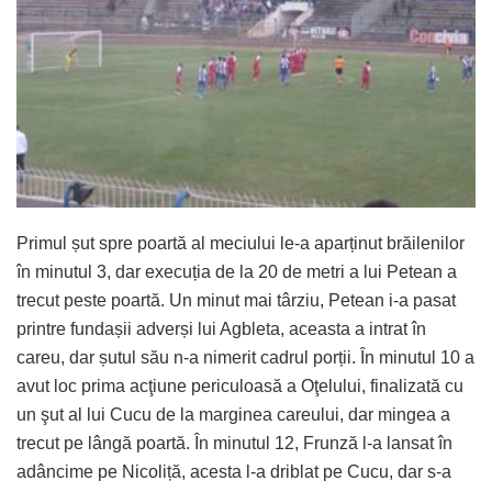
Primul șut spre poartă al meciului le-a aparținut brăilenilor
în minutul 3, dar execuția de la 20 de metri a lui Petean a
trecut peste poartă. Un minut mai târziu, Petean i-a pasat
printre fundașii adverși lui Agbleta, aceasta a intrat în
careu, dar șutul său n-a nimerit cadrul porții. În minutul 10 a
avut loc prima acţiune periculoasă a Oţelului, finalizată cu
un şut al lui Cucu de la marginea careului, dar mingea a
trecut pe lângă poartă. În minutul 12, Frunză l-a lansat în
adâncime pe Nicoliță, acesta l-a driblat pe Cucu, dar s-a