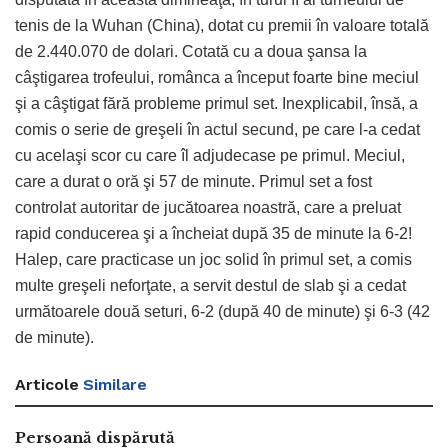
tenis de la Wuhan (China), dotat cu premii în valoare totală
de 2.440.070 de dolari. Cotată cu a doua şansa la
câştigarea trofeului, românca a început foarte bine meciul
şi a câştigat fără probleme primul set. Inexplicabil, însă, a
comis o serie de greşeli în actul secund, pe care l-a cedat
cu acelaşi scor cu care îl adjudecase pe primul. Meciul,
care a durat o oră şi 57 de minute. Primul set a fost
controlat autoritar de jucătoarea noastră, care a preluat
rapid conducerea şi a încheiat după 35 de minute la 6-2!
Halep, care practicase un joc solid în primul set, a comis
multe greşeli neforţate, a servit destul de slab şi a cedat
următoarele două seturi, 6-2 (după 40 de minute) şi 6-3 (42
de minute).
Articole
Similare
Persoană dispărută