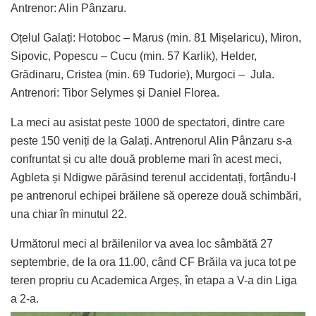
Antrenor: Alin Pânzaru.
Oțelul Galați: Hotoboc – Marus (min. 81 Mișelaricu), Miron,
Sipovic, Popescu – Cucu (min. 57 Karlik), Helder,
Grădinaru, Cristea (min. 69 Tudorie), Murgoci – Jula.
Antrenori: Tibor Selymes și Daniel Florea.
La meci au asistat peste 1000 de spectatori, dintre care
peste 150 veniți de la Galați. Antrenorul Alin Pânzaru s-a
confruntat și cu alte două probleme mari în acest meci,
Agbleta și Ndigwe părăsind terenul accidentați, forțându-l
pe antrenorul echipei brăilene să opereze două schimbări,
una chiar în minutul 22.
Următorul meci al brăilenilor va avea loc sâmbătă 27
septembrie, de la ora 11.00, când CF Brăila va juca tot pe
teren propriu cu Academica Argeș, în etapa a V-a din Liga
a 2-a.