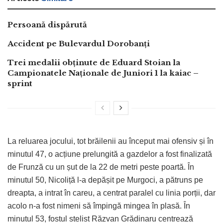
Persoană dispărută
Accident pe Bulevardul Dorobanți
Trei medalii obținute de Eduard Stoian la
Campionatele Naționale de Juniori 1 la kaiac –
sprint
La reluarea jocului, tot brăilenii au început mai ofensiv și în
minutul 47, o acțiune prelungită a gazdelor a fost finalizată
de Frunză cu un șut de la 22 de metri peste poartă. În
minutul 50, Nicoliță l-a depășit pe Murgoci, a pătruns pe
dreapta, a intrat în careu, a centrat paralel cu linia porții, dar
acolo n-a fost nimeni să împingă mingea în plasă. În
minutul 53, fostul stelist Răzvan Grădinaru centrează