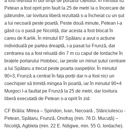
a fost reținută în doi timpi de portarul Oțelului. În minutul 82
Petean a fost oprit prin fault la 25 de metri la o încercare de
pătrundre, iar lovitura liberă rezultată s-a încheiat cu un șut
a lui necoară peste poartă. Peste două minute, Petean l-a
găsit cu o pasă pe Nicoliță, dar acesta a fost blocat în
careu de Karlik. În minutul 87 Spătaru a avut o acțiune
individuală pe partea dreaptă, i-a pasat lui Frunză, dar
centrarea sa a fost reluată din 7 m cu capul de Iordache în
brațele portarului Hotoboc, iar peste un minut șutul centrare
a lui Spătaru a trecut peste poarta oaspeților. În minutul
90+3, Frunză a centrat în fața porții dar n-a fost nici un
coechipier să trimită mingea în poartă, iar în minutul 90+4
Murgoci l-a faultat pe Frunză la 25 de metri, dar lovitura
liberă executată de Petean s-a oprit în zid.
CF Brăila: Mitrea – Spiridon, Ivan, Necoară , Stănciulescu -
Petean, Spătaru, Frunză, Onofraş (min. 76 D. Mucuță) –
Nicoliţă, Agbleta (min. 22 E. Ndigwe, min. 55 G. Iordache).