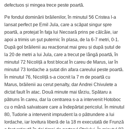
defectuos și mingea trece peste poartă.
Pe fondul dominării brăilenilor, în minutul 56 Cristea l-a
lansat perfect pe Emil Jula, care a scăpat singur spre
poartă, a protejat în faţa lui Necoară prins pe călcâie, iar
apoi a trimis un şut puternic în plasa, de la 6-7 metri, 0-1.
După gol brăilenii au reacționat mai greu și după șutul de
la 20 de metri a lui Jula, care a trecut pe lângă poartă, în
minutul 72 Nicoliță a fost blocat în careu de Marus, iar în
minutul 73 Iordache a șutat din afara careului peste poartă.
În minutul 76, Nicoliță s-a ciocnit la 7 m de poartă cu
Marus, brăilenii au cerut penalty, dar Andrei Chivulete a
dictat fault în atac. Două minute mai târziu, Spătaru a
pătruns în careu, dar la centrarea s-a a intervenit Hotoboc
cu o mână salvatoare care a îndepărtat pericolul. În minutul
80, Tudorie a intervenit imprudent la o pătrundere a lui
Iordache, iar lovitura liberă de la 18 m executată de Frunză