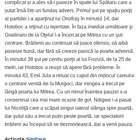
complicat și a ales să-i paseze în spate lui Spătaru care a
șutat însă într-un fundaș advers. Primul şut pe spaţiu porţii
al partidei i-a aparţinut lui Onofraş în minutul 14, dar
Hotoboc a reţinut cu lejeritate. În faza imediat următoare şi
Gradinaru de la Oţelul l-a încercat pe Mitrea cu un şut-
centrare. Brăilenii au continuat să joace ofensiv, să aibă
posesie bună, dar fără să creeze panică la poarta adversă.
În minutul 38 şut pe centru porţii al lui Frunză, de la 25 de
metri, iar Hotoboc a reuşit să apere fără probleme. În
minutul 43, Emil Jula a reluat cu capul din mijlocul careului
o centrare venită de la Murgoci, dar mingea a trecut pe
lângă poarta lui Mitrea. Cu un minut înaintea pauzei s-a
consemnat cea mai mare ocazie de gol. Ndigwe i-a pasat
lui Nicoliţă care a scăpat singur lateral stânga spre poartă,
dar şutul său a trecut puțin peste poartă, iar spectatorii
brăileni au început să se dezmorțească, dar a venit pauza.
Articole
Similare