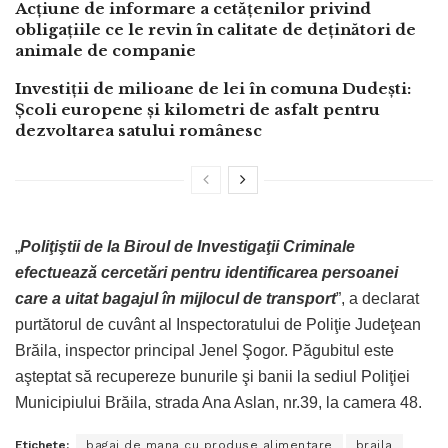
Acțiune de informare a cetățenilor privind
obligațiile ce le revin în calitate de deținători de
animale de companie
Investiții de milioane de lei în comuna Dudești:
Școli europene și kilometri de asfalt pentru
dezvoltarea satului românesc
„
Poliţiştii de la Biroul de Investigaţii Criminale
efectuează cercetări pentru identificarea persoanei
care a uitat bagajul în mijlocul de transport
”, a declarat
purtătorul de cuvânt al Inspectoratului de Poliţie Judeţean
Brăila, inspector principal Jenel Şogor. Păgubitul este
aşteptat să recupereze bunurile şi banii la sediul Poliţiei
Municipiului Brăila, strada Ana Aslan, nr.39, la camera 48.
Etichete:
bagaj de mana cu produse alimentare
braila