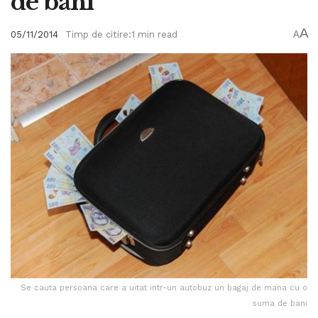
de bani
A
05/11/2014
Timp de citire:1 min read
A
Se cauta persoana care a uitat intr-un autobuz un bagaj de mana cu o
suma de bani