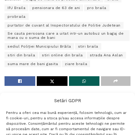
IPJ Braila
pensionara de 63 de ani
pro braila
probraila
purtator de cuvant al Inspectoratului de Politie Judetean
Se cauta persoana care a uitat intr-un autobuz un bagaj de
mana cu o suma de bani
sediul Poliţiei Municipiului Brăila
stiri braila
stiri din braila
stiri online din braila
strada Ana Aslan
suma mare de bani gasita
ziare braila
Setări GDPR
Pentru a oferi cea mai bună experiență, folosim tehnologii, cum ar
fi cookie-uri, pentru a stoca și/sau accesa informațiile despre
dispozitive. Consimțământul pentru aceste tehnologii ne permite
să procesăm date, cum ar fi comportamentul de navigare sau ID-
uri unice pe acest site. Dacă nu îți dai consimțământul sau îți