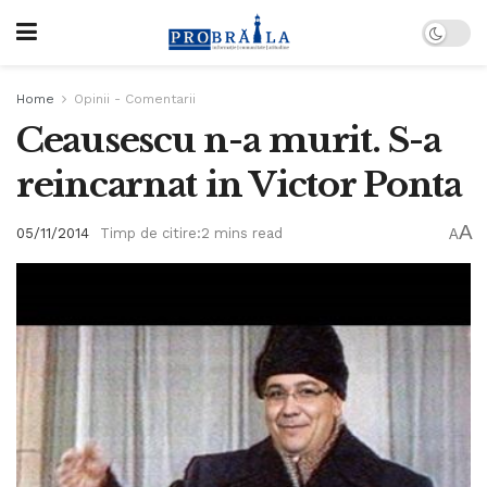
Home
Opinii - Comentarii
Ceausescu n-a murit. S-a
reincarnat in Victor Ponta
A
05/11/2014
Timp de citire:2 mins read
A