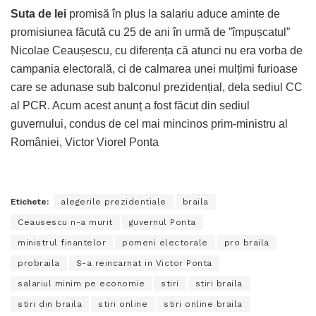
Suta de lei
promisă în plus la salariu aduce aminte de
promisiunea făcută cu 25 de ani în urmă de ”împușcatul”
Nicolae Ceaușescu, cu diferența că atunci nu era vorba de
campania electorală, ci de calmarea unei mulțimi furioase
care se adunase sub balconul prezidențial, dela sediul CC
al PCR. Acum acest anunț a fost făcut din sediul
guvernului, condus de cel mai mincinos prim-ministru al
României, Victor Viorel Ponta
Etichete:
alegerile prezidentiale
braila
Ceausescu n-a murit
guvernul Ponta
ministrul finantelor
pomeni electorale
pro braila
probraila
S-a reincarnat in Victor Ponta
salariul minim pe economie
stiri
stiri braila
stiri din braila
stiri online
stiri online braila