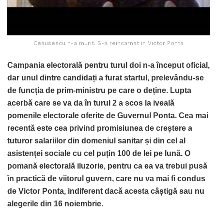
Ceausescu n-a murit. S-a reincarnat in Victor Ponta
Campania electorală pentru turul doi n-a început oficial,
dar unul dintre candidați a furat startul, prelevându-se
de funcția de prim-ministru pe care o deține. Lupta
acerbă care se va da în turul 2 a scos la iveală
pomenile electorale oferite de Guvernul Ponta. Cea mai
recentă este cea privind promisiunea de creștere a
tuturor salariilor din domeniul sanitar și din cel al
asistenței sociale cu cel puțin 100 de lei pe lună. O
pomană electorală iluzorie, pentru ca ea va trebui pusă
în practică de viitorul guvern, care nu va mai fi condus
de Victor Ponta, indiferent dacă acesta câștigă sau nu
alegerile din 16 noiembrie.