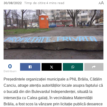
A
30/08/2022
Timp de citire:4 mins read
A
0
Distribuiri
Președintele organizației municipale a PNL Brăila, Cătălin
Canciu, atrage atenția autorităților locale asupra faptului că
o bucată din din Bulevardul Independenței, situată la
intersecția cu Calea galați, în vecinătatea Maternității
Brăila, a fost scos la vânzare prin licitație publică deoarece