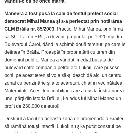
vândut-o ca pe orice marfă.
Manevra a fost pusă la cale de fostul prefect social-
democrat Mihai Manea şi s-a perfectat prin hotărârea
CLM Brăila nr. 85/2003.
Practic, Mihai Manea, prin firma
sa SC Tracon SRL, a devenit proprietar pe 1.320 mp din
Bulevardul Carol, dând la schimb două terenuri pe care le
deţinea în Brăila. Proaspăt împroprietărit cu teren din
domeniul public, Manea a vândut imediat bucata de
bulevard către compania petrolieră Lukoil, care pusese
ochii pe acest teren şi voia să-şi deschidă aici un centru
zonal cu benzinărie şi alte acareturi, chiar în vecinătatea
Maternităţii. Acest tun imobiliar, care a dus la înstrăinarea
unei părţi din istoria Brăilei, i-a adus lui Mihai Manea un
profit de 230.000 de euro!!
Destinul a făcut ca această zonă de promenadă a Brăilei
să rămână totuşi intactă. Lukoil nu şi-a putut construi pe