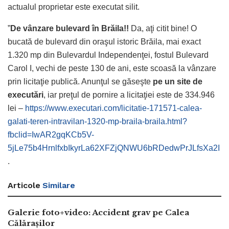
actualul proprietar este executat silit.
”
De vânzare bulevard în Brăila!!
Da, aţi citit bine! O
bucată de bulevard din oraşul istoric Brăila, mai exact
1.320 mp din Bulevardul Independenţei, fostul Bulevard
Carol I, vechi de peste 130 de ani, este scoasă la vânzare
prin licitaţie publică. Anunţul se găseşte
pe un site de
executări
, iar preţul de pornire a licitaţiei este de 334.946
lei –
https://www.executari.com/licitatie-171571-calea-
galati-teren-intravilan-1320-mp-braila-braila.html?
fbclid=IwAR2gqKCb5V-
5jLe75b4HrnlfxbIkyrLa62XFZjQNWU6bRDedwPrJLfsXa2I
.
Articole
Similare
Galerie foto+video: Accident grav pe Calea
Călărașilor