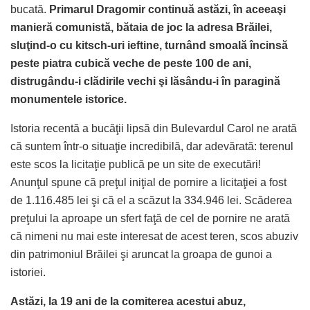
bucată.
Primarul Dragomir continuă astăzi, în aceeaşi
manieră comunistă, bătaia de joc la adresa Brăilei,
sluţind-o cu kitsch-uri ieftine, turnând smoală încinsă
peste piatra cubică veche de peste 100 de ani,
distrugându-i clădirile vechi şi lăsându-i în paragină
monumentele istorice.
Istoria recentă a bucăţii lipsă din Bulevardul Carol ne arată
că suntem într-o situaţie incredibilă, dar adevărată: terenul
este scos la licitaţie publică pe un site de executări!
Anunţul spune că preţul iniţial de pornire a licitaţiei a fost
de 1.116.485 lei şi că el a scăzut la 334.946 lei. Scăderea
preţului la aproape un sfert faţă de cel de pornire ne arată
că nimeni nu mai este interesat de acest teren, scos abuziv
din patrimoniul Brăilei şi aruncat la groapa de gunoi a
istoriei.
Astăzi, la 19 ani de la comiterea acestui abuz,