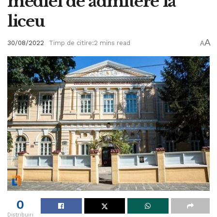
mediei de admitere la
liceu
A
30/08/2022
Timp de citire:2 mins read
A
0
Distribuiri