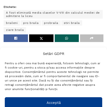
Etichete:
A fost eliminată media claselor V-VIII din calculul mediei de
admitere la liceu
braileni
pro braila
probraila
stiri braila
ziare braila
Setări GDPR
Pentru a oferi cea mai bună experiență, folosim tehnologii, cum ar
fi cookie-uri, pentru a stoca și/sau accesa informațiile despre
dispozitive. Consimțământul pentru aceste tehnologii ne permite
să procesăm date, cum ar fi comportamentul de navigare sau ID-
uri unice pe acest site. Dacă nu îți dai consimțământul sau îți
Termeni si conditii
Politică de confidențialitate
retragi consimțământul dat poate avea afecte negative asupra
Politica cookies
Setări GDPR
Contact
unor anumite funcționalități și funcții.
Telefon:
+40 788 760 194
Acceptă