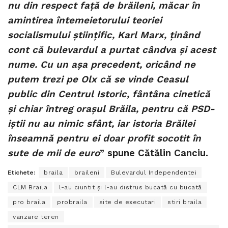
nu din respect faţă de brăileni, măcar în
amintirea întemeietorului teoriei
socialismului ştiinţific, Karl Marx, ţinând
cont că bulevardul a purtat cândva şi acest
nume. Cu un aşa precedent, oricând ne
putem trezi pe Olx că se vinde Ceasul
public din Centrul Istoric, fântâna cinetică
şi chiar întreg oraşul Brăila, pentru că PSD-
iştii nu au nimic sfânt, iar istoria Brăilei
înseamnă pentru ei doar profit socotit în
sute de mii de euro
” spune Cătălin Canciu.
Etichete:
braila
braileni
Bulevardul Independentei
CLM Braila
l-au ciuntit şi l-au distrus bucată cu bucată
pro braila
probraila
site de executari
stiri braila
vanzare teren