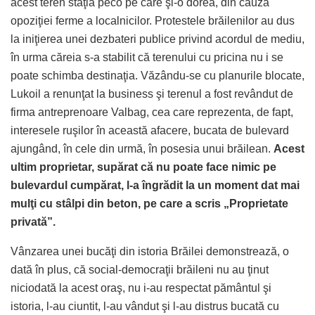
acest teren staţia peco pe care şi-o dorea, din cauza
opoziţiei ferme a localnicilor. Protestele brăilenilor au dus
la iniţierea unei dezbateri publice privind acordul de mediu,
în urma căreia s-a stabilit că terenului cu pricina nu i se
poate schimba destinaţia. Văzându-se cu planurile blocate,
Lukoil a renunţat la business şi terenul a fost revândut de
firma antreprenoare Valbag, cea care reprezenta, de fapt,
interesele ruşilor în această afacere, bucata de bulevard
ajungând, în cele din urmă, în posesia unui brăilean.
Acest
ultim proprietar,
supărat că nu poate face nimic pe
bulevardul cumpărat, l-a îngrădit la un moment dat
mai
mulţi
cu stâlpi din beton, pe care a scris „Proprietate
privată”.
Vânzarea unei bucăţi din istoria Brăilei demonstrează, o
dată în plus, că social-democraţii brăileni nu au ţinut
niciodată la acest oraş, nu i-au respectat pământul şi
istoria, l-au ciuntit, l-au vândut şi l-au distrus bucată cu