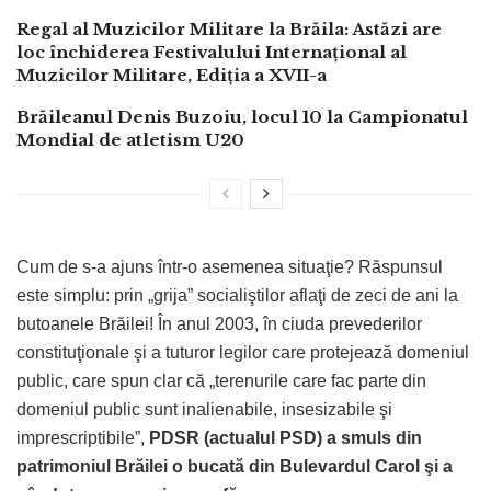
Regal al Muzicilor Militare la Brăila: Astăzi are
loc închiderea Festivalului Internațional al
Muzicilor Militare, Ediția a XVII-a
Brăileanul Denis Buzoiu, locul 10 la Campionatul
Mondial de atletism U20
Cum de s-a ajuns într-o asemenea situaţie? Răspunsul
este simplu: prin „grija” socialiştilor aflaţi de zeci de ani la
butoanele Brăilei! În anul 2003, în ciuda prevederilor
constituţionale şi a tuturor legilor care protejează domeniul
public, care spun clar că „terenurile care fac parte din
domeniul public sunt inalienabile, insesizabile şi
imprescriptibile”,
PDSR (actualul PSD) a smuls din
patrimoniul Brăilei o bucată din Bulevardul Carol
şi a