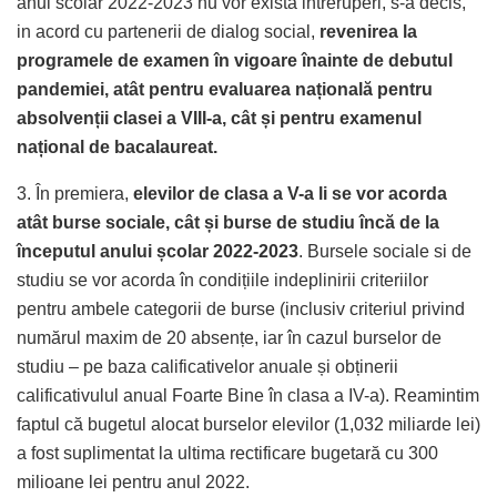
anul scolar 2022-2023 nu vor exista intreruperi, s-a decis,
in acord cu partenerii de dialog social,
revenirea la
programele de examen în vigoare înainte de debutul
pandemiei, atât pentru evaluarea națională pentru
absolvenții clasei a VIII-a, cât și pentru examenul
național de bacalaureat.
3. În premiera,
elevilor de clasa a V-a li se vor acorda
atât burse sociale, cât și burse de studiu încă de la
începutul anului școlar 2022-2023
. Bursele sociale si de
studiu se vor acorda în condițiile indeplinirii criteriilor
pentru ambele categorii de burse (inclusiv criteriul privind
numărul maxim de 20 absențe, iar în cazul burselor de
studiu – pe baza calificativelor anuale și obținerii
calificativulul anual Foarte Bine în clasa a IV-a). Reamintim
faptul că bugetul alocat burselor elevilor (1,032 miliarde lei)
a fost suplimentat la ultima rectificare bugetară cu 300
milioane lei pentru anul 2022.