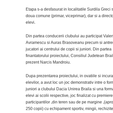
Etapa s-a desfasurat in localitatile Surdila Greci s
doua comune (primar, viceprimar), dar si a director
elevi.
Din partea conducerii clubului au participat Valen
Avramescu si Auras Brasoveanu precum si antren
jucatori ai centrului de copii si juniori. Din partea
finantatorului proiectului, Consiliul Judetean Brail
prezent Narcis Mandroiu.
Dupa prezentarea proiectului, in ovatiile si incura
elevilor, a avut loc un joc demonstrativ intre o fo
juniori a clubului Dacia Unirea Braila si una form
elevi ai scolii respective, joc finalizat cu premiere
participantilor ,din teren sau de pe margine ,(apr
250 copii) cu echipament sportiv, mingii, rechizit