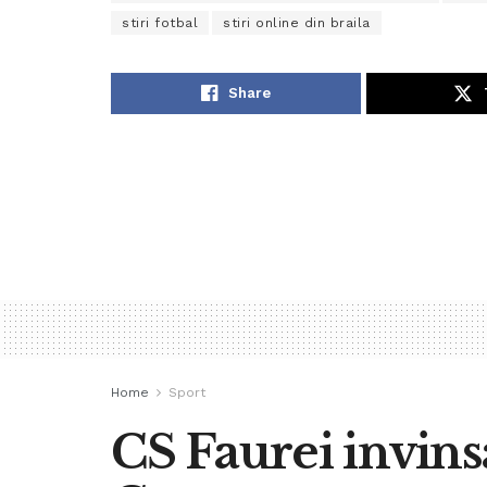
stiri fotbal
stiri online din braila
Share
Home
Sport
CS Faurei invin