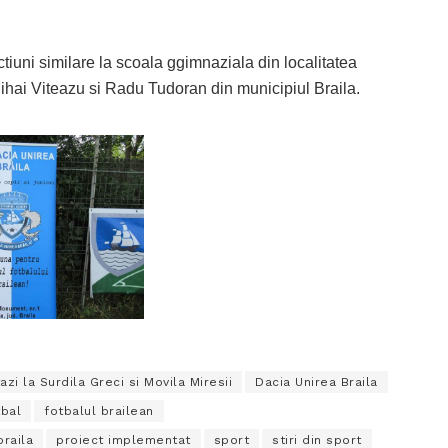
iuni similare la scoala ggimnaziala din localitatea
 Mihai Viteazu si Radu Tudoran din municipiul Braila.
zi la Surdila Greci si Movila Miresii
Dacia Unirea Braila
tbal
fotbalul brailean
braila
proiect implementat
sport
stiri din sport