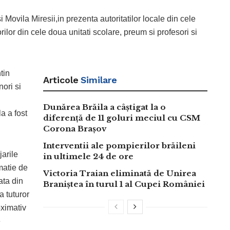
i Movila Miresii,in prezenta autoritatilor locale din cele
ilor din cele doua unitati scolare, preum si profesori si
tin
Articole
Similare
ori si
Dunărea Brăila a câștigat la o
a a fost
diferență de 11 goluri meciul cu CSM
Corona Brașov
Interventii ale pompierilor brăileni
jarile
in ultimele 24 de ore
rmatie de
Victoria Traian eliminată de Unirea
ata din
Braniștea în turul 1 al Cupei României
a tuturor
oximativ
e