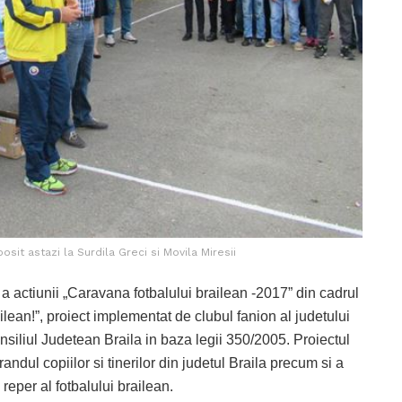
sit astazi la Surdila Greci si Movila Miresii
a actiunii „Caravana fotbalului brailean -2017” din cadrul
ailean!”, proiect implementat de clubul fanion al judetului
nsiliul Judetean Braila in baza legii 350/2005. Proiectul
andul copiilor si tinerilor din judetul Braila precum si a
reper al fotbalului brailean.