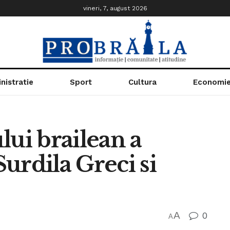
vineri, 7, august 2026
nistratie
Sport
Cultura
Economi
lui brailean a
Surdila Greci si
A
0
A