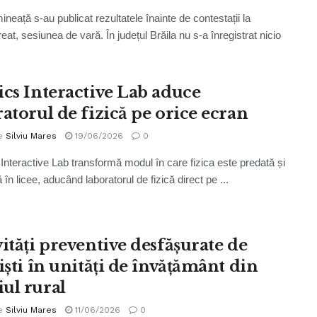
ineață s-au publicat rezultatele înainte de contestații la
at, sesiunea de vară. În județul Brăila nu s-a înregistrat nicio
ics Interactive Lab aduce
ratorul de fizică pe orice ecran
e
Silviu Mares
19/06/2026
0
Interactive Lab transformă modul în care fizica este predată și
 în licee, aducând laboratorul de fizică direct pe ...
vități preventive desfășurate de
iști în unități de învățământ din
ul rural
e
Silviu Mares
11/06/2026
0