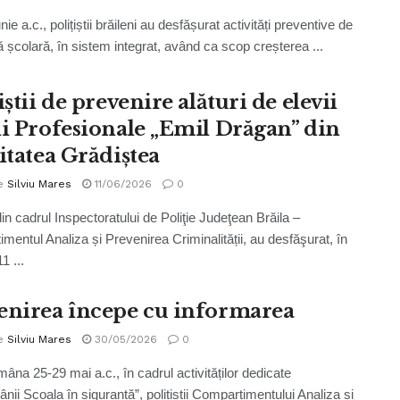
unie a.c., polițiștii brăileni au desfășurat activități preventive de
ă școlară, în sistem integrat, având ca scop creșterea ...
iștii de prevenire alături de elevii
ii Profesionale „Emil Drăgan” din
itatea Grădiștea
e
Silviu Mares
11/06/2026
0
 din cadrul Inspectoratului de Poliţie Judeţean Brăila –
mentul Analiza și Prevenirea Criminalității, au desfăşurat, în
1 ...
enirea începe cu informarea
e
Silviu Mares
30/05/2026
0
mâna 25-29 mai a.c., în cadrul activităților dedicate
nii Școala în siguranță”, polițiștii Compartimentului Analiza și