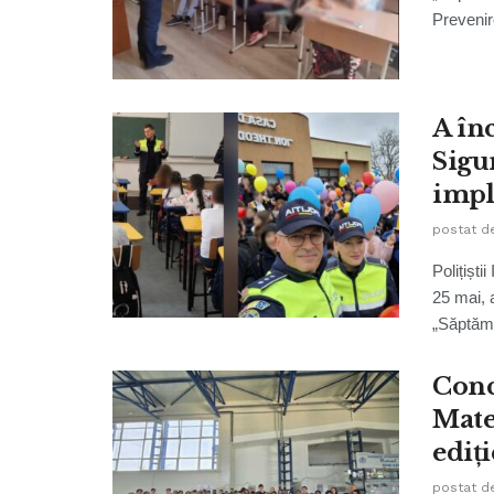
Prevenire
A în
Sigu
impl
postat d
Polițiști
25 mai, 
„Săptămâ
Conc
Mate
ediți
postat d