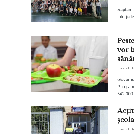
Săptămân
Interjud
...
Peste
vor 
sănă
postat d
Guvernul
Programu
542.000 .
Acțiu
școl
postat d