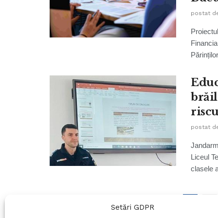
postat d
Proiectu
Financia
Părințilo
Educ
brăil
riscu
postat d
Jandarmi
Liceul T
clasele a
1
2
Setări GDPR