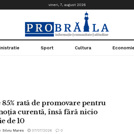
vineri, 7, august 2026
nistratie
Sport
Cultura
Economi
e 85% rată de promovare pentru
oția curentă, însă fără nicio
e de 10
e
Silviu Mares
07/07/2026
0