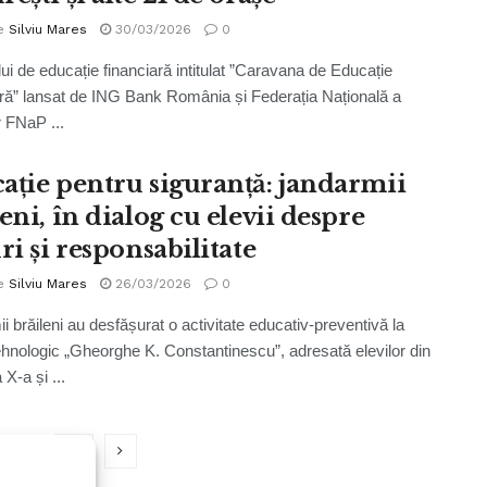
e
Silviu Mares
30/03/2026
0
lui de educație financiară intitulat ”Caravana de Educație
ră” lansat de ING Bank România și Federația Națională a
r FNaP ...
ație pentru siguranță: jandarmii
eni, în dialog cu elevii despre
ri și responsabilitate
e
Silviu Mares
26/03/2026
0
i brăileni au desfășurat o activitate educativ-preventivă la
ehnologic „Gheorghe K. Constantinescu”, adresată elevilor din
 X-a și ...
…
16