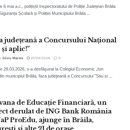
e 6 mai a.c., polițiștii Inspectoratului de Poliție Județean Brăila
Siguranța Școlară și Poliției Municipiului Brăila ...
a județeană a Concursului Național
 și aplic!”
e
Silviu Mares
01/04/2026
0
de 28.03.2026, s-a desfăşurat la Colegiul Economic „Ion
in municipiul Brăila, faza judeţeană a Concursului "Știu și ...
vana de Educație Financiară, un
ect derulat de ING Bank România
NaP ProEdu, ajunge în Brăila,
ești și alte 21 de orașe