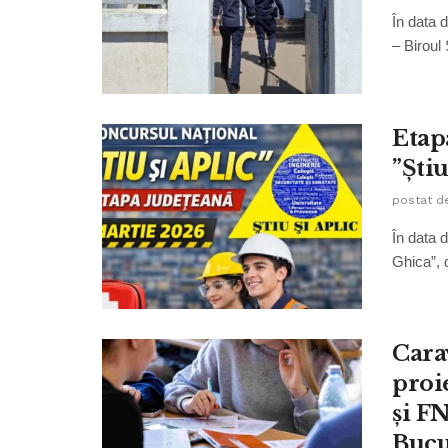
În data d
– Biroul 
Etap
”Știu
postat d
În data 
Ghica”, d
Cara
proi
și F
Bucur