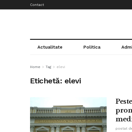
Contact
Actualitate
Politica
Admi
Home
Tag
elevi
Etichetă:
elevi
Pest
prom
medi
postat d