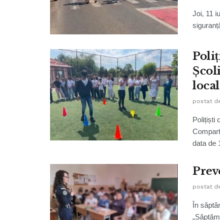
Joi, 11 i
siguranț
Poliț
Școl
local
postat d
Polițiști
Comparti
data de 1
Prev
postat d
În săptă
„Săptămâ