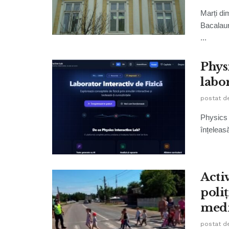
Marți dim
Bacalaure
...
Phys
labo
postat d
Physics 
înțeleasă
Acti
poliț
medi
postat d