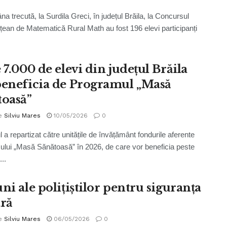
a trecută, la Surdila Greci, în județul Brăila, la Concursul
ețean de Matematică Rural Math au fost 196 elevi participanți
 7.000 de elevi din județul Brăila
beneficia de Programul „Masă
toasă”
e
Silviu Mares
10/05/2026
0
 a repartizat către unitățile de învățământ fondurile aferente
lui „Masă Sănătoasă” în 2026, de care vor beneficia peste
..
ni ale polițiștilor pentru siguranța
ară
e
Silviu Mares
06/05/2026
0