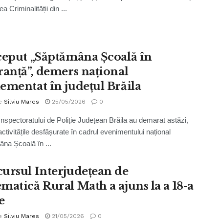
a Criminalității din ...
ceput „Săptămâna Școală în
ranță”, demers național
ementat în județul Brăila
e
Silviu Mares
25/05/2026
0
i Inspectoratului de Poliție Județean Brăila au demarat astăzi,
activitățile desfășurate în cadrul evenimentului național
na Școală în ...
ursul Interjudețean de
matică Rural Math a ajuns la a 18-a
e
e
Silviu Mares
21/05/2026
0