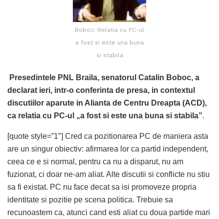
Boboc: Relatia cu PC-ul
a fost si este una buna
si stabila
Presedintele PNL Braila, senatorul Catalin Boboc, a
declarat ieri, intr-o conferinta de presa, in contextul
discutiilor aparute in Alianta de Centru Dreapta (ACD),
ca relatia cu PC-ul „a fost si este una buna si stabila”
.
[quote style=”1″] Cred ca pozitionarea PC de maniera asta
are un singur obiectiv: afirmarea lor ca partid independent,
ceea ce e si normal, pentru ca nu a disparut, nu am
fuzionat, ci doar ne-am aliat. Alte discutii si conflicte nu stiu
sa fi existat. PC nu face decat sa isi promoveze propria
identitate si pozitie pe scena politica. Trebuie sa
recunoastem ca, atunci cand esti aliat cu doua partide mari