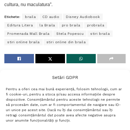
cultura, nu maculatura”.
Etichete:
braila
CD audio
Disney Audiobook
Editura Litera
la Braila
pro braila
probraila
Promenada Mall Braila
Stela Popescu
stiri braila
stiri online braila
stiri online din braila
Setări GDPR
Pentru a oferi cea mai bună experiență, folosim tehnologii, cum ar
fi cookie-uri, pentru a stoca și/sau accesa informațiile despre
dispozitive. Consimțământul pentru aceste tehnologii ne permite
să procesăm date, cum ar fi comportamentul de navigare sau ID-
uri unice pe acest site. Dacă nu îți dai consimțământul sau îți
Termeni si conditii
Politică de confidențialitate
retragi consimțământul dat poate avea afecte negative asupra
Politica cookies
Setări GDPR
Contact
unor anumite funcționalități și funcții.