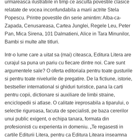
urmareasca ilustratiile in timp ce asculta povestile clasice
relatate de vocea inconfundabila a marii actrite Stela
Popescu. Printre povestile din serie amintim: Alba-ca-
Zapada, Cenusareasa, Cartea Junglei, Regele Leu, Peter
Pan, Mica Sirena, 101 Dalmatieni, Alice in Tara Minunilor,
Bambi si multe alte titluri.
Intr-o lume care a uitat sa (mai) citeasca, Editura Litera are
curajul sa puna un pariu cu fiecare dintre noi. Care sunt
argumentele sale? O oferta editoriala pentru toate gusturile
si pentru toate nivelurile de pregatire. De la fictiune, istorie,
bestseller international si ghiduri turistice, pana la carti
pentru copii, dictionare si auxiliare de limbi straine,
enciclopedii si atlase. O calitate ireprosabila a tiparului, o
selectie riguroasa, facuta de specialisti, pe baza cererilor
unui public exigent, o echipa tanara, formata din
profesionisti cu experienta in domeniu. „Te regasesti in
cartile Editurii Litera, pentru ca Editura Liteara inseamna