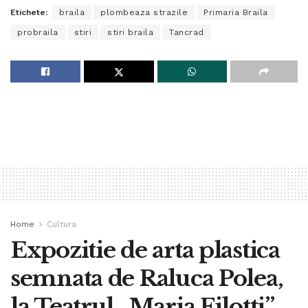
Etichete:
braila
plombeaza strazile
Primaria Braila
probraila
stiri
stiri braila
Tancrad
Home
Cultura
Expozitie de arta plastica
semnata de Raluca Polea,
la Teatrul „Maria Filotti”