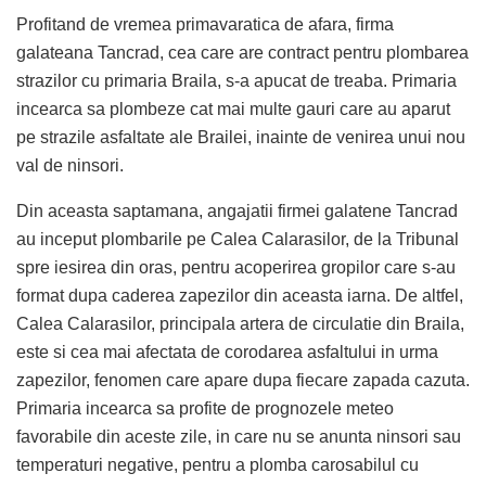
Profitand de vremea primavaratica de afara, firma
galateana Tancrad, cea care are contract pentru plombarea
strazilor cu primaria Braila, s-a apucat de treaba. Primaria
incearca sa plombeze cat mai multe gauri care au aparut
pe strazile asfaltate ale Brailei, inainte de venirea unui nou
val de ninsori.
Din aceasta saptamana, angajatii firmei galatene Tancrad
au inceput plombarile pe Calea Calarasilor, de la Tribunal
spre iesirea din oras, pentru acoperirea gropilor care s-au
format dupa caderea zapezilor din aceasta iarna. De altfel,
Calea Calarasilor, principala artera de circulatie din Braila,
este si cea mai afectata de corodarea asfaltului in urma
zapezilor, fenomen care apare dupa fiecare zapada cazuta.
Primaria incearca sa profite de prognozele meteo
favorabile din aceste zile, in care nu se anunta ninsori sau
temperaturi negative, pentru a plomba carosabilul cu