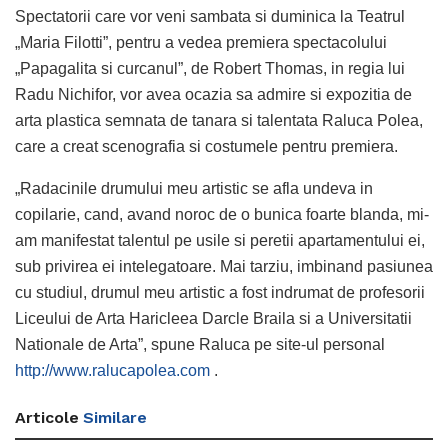
Spectatorii care vor veni sambata si duminica la Teatrul
„Maria Filotti”, pentru a vedea premiera spectacolului
„Papagalita si curcanul”, de Robert Thomas, in regia lui
Radu Nichifor, vor avea ocazia sa admire si expozitia de
arta plastica semnata de tanara si talentata Raluca Polea,
care a creat scenografia si costumele pentru premiera.
„Radacinile drumului meu artistic se afla undeva in
copilarie, cand, avand noroc de o bunica foarte blanda, mi-
am manifestat talentul pe usile si peretii apartamentului ei,
sub privirea ei intelegatoare. Mai tarziu, imbinand pasiunea
cu studiul, drumul meu artistic a fost indrumat de profesorii
Liceului de Arta Haricleea Darcle Braila si a Universitatii
Nationale de Arta”, spune Raluca pe site-ul personal
http://www.ralucapolea.com
.
Articole
Similare