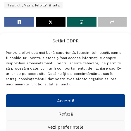
Teatrul „Maria Filotti” Braila
Setări GDPR
Pentru a oferi cea mai bună experiență, folosim tehnologii, cum ar
fi cookie-uri, pentru a stoca și/sau accesa informațiile despre
dispozitive. Consimțământul pentru aceste tehnologii ne permite
să procesăm date, cum ar fi comportamentul de navigare sau ID-
uri unice pe acest site. Dacă nu îți dai consimțământul sau îți
Termeni si conditii
Politică de confidențialitate
retragi consimțământul dat poate avea afecte negative asupra
Politica cookies
Setări GDPR
Contact
unor anumite funcționalități și funcții.
Telefon:
+40 788 760 194
Acceptă
Refuză
© Probr.ro 2022. Created by
I
MCreative.ro
.
Vezi preferințele