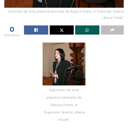
Expozitie de arta plastica semnata de Raluca Polea, in foaierele Teatrul
„Maria Filotti”
0
Distribuiri
Expozitie de arta
plastica semnata de
Raluca Polea, in
foaierele Teatrul „Maria
Filotti”