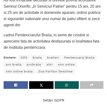
Au fost inmanate decoratii si brevete privind acordarea
Semnul Onorific „In Serviciul Patriei” pentru 15 ani, 20 ani
si 25 ani de activitate in domeniile apararii, ordinii publice
si sigurantei nationale unui numar de patru ofiterii si zece
agenti din
cadrul Penitenciarului Braila, in semn de cinstire si
apreciere fata de activitatea desfasurata si loialitatea fata
de institutia penitenciara.
Etichete:
2013
braila
braileni
Penitenciarul Braila
pro braila
probraila
stiri
stiri online
stiri online braila
Ziua Portilor Deschise
Setări GDPR