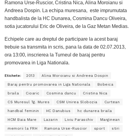
Ramona Urse-Ruscior, Cristina Nica, Alina Moroianu si
Andreea Dospin. La echipa muresana, este imprumutata
handbalista de la HC Dunarea, Cosmina Dancu Oliveira,
sotia jucatorului Eric de Oliveira, de la Gaz Metan Medias.
Echipele care au dreptul de participare la acest baraj
trebuie sa transmita in scris, pana la data de 02.07.2013,
ora 13:00, inscrierea la Turneul de baraj pentru
promovarea in Liga Nationala.
Etichete:
2013
Alina Moroianu si Andreea Dospin
Baraj pentru promovarea in Liga Nationala
Bobeica
braila
Cioaric
Cosmina dancu
Cristina Nica
CS Muresul Tg. Mures
CSM Unirea Slobozia
Curtean
handbal feminin
HC Danubius
hc dunarea braila
HCM Baia Mare
Lazarin
Liviu Paraschiv
Marginean
memorii la FRH
Ramona Urse-Ruscior
sport
stiri