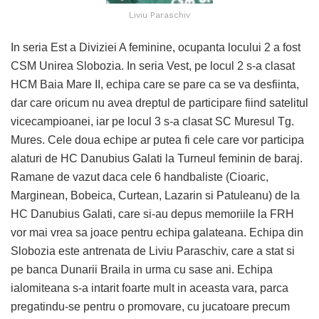
Liviu Paraschiv
In seria Est a Diviziei A feminine, ocupanta locului 2 a fost
CSM Unirea Slobozia. In seria Vest, pe locul 2 s-a clasat
HCM Baia Mare II, echipa care se pare ca se va desfiinta,
dar care oricum nu avea dreptul de participare fiind satelitul
vicecampioanei, iar pe locul 3 s-a clasat SC Muresul Tg.
Mures. Cele doua echipe ar putea fi cele care vor participa
alaturi de HC Danubius Galati la Turneul feminin de baraj.
Ramane de vazut daca cele 6 handbaliste (Cioaric,
Marginean, Bobeica, Curtean, Lazarin si Patuleanu) de la
HC Danubius Galati, care si-au depus memoriile la FRH
vor mai vrea sa joace pentru echipa galateana. Echipa din
Slobozia este antrenata de Liviu Paraschiv, care a stat si
pe banca Dunarii Braila in urma cu sase ani. Echipa
ialomiteana s-a intarit foarte mult in aceasta vara, parca
pregatindu-se pentru o promovare, cu jucatoare precum