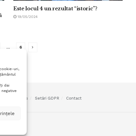
Este locul 4 un rezultat “istoric”?
ă
19/05/2024
…
6
cookie-uri,
mțământul
ți dai
 negative
olitica cookies
Setări GDPR
Contact
rințele