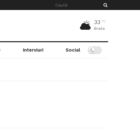
33
°C
Braila
e
Interviuri
Social