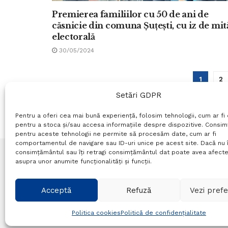
Premierea familiilor cu 50 de ani de
căsnicie din comuna Șuțești, cu iz de mit
electorală
30/05/2024
1
2
Setări GDPR
Pentru a oferi cea mai bună experiență, folosim tehnologii, cum ar fi 
pentru a stoca și/sau accesa informațiile despre dispozitive. Consi
pentru aceste tehnologii ne permite să procesăm date, cum ar fi
comportamentul de navigare sau ID-uri unice pe acest site. Dacă nu î
consimțământul sau îți retragi consimțământul dat poate avea afecte
asupra unor anumite funcționalități și funcții.
Termeni si conditii
Politică de confidențialitate
P
Acceptă
Refuză
Vezi prefe
© Probr.ro 2022. Created by
I
MCreative.ro
.
Politica cookies
Politică de confidențialitate