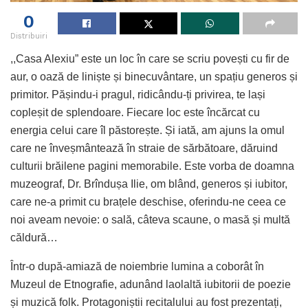
0
Distribuiri
,,Casa Alexiu” este un loc în care se scriu povești cu fir de
aur, o oază de liniște și binecuvântare, un spațiu generos și
primitor. Pășindu-i pragul, ridicându-ți privirea, te lași
copleșit de splendoare. Fiecare loc este încărcat cu
energia celui care îl păstorește. Și iată, am ajuns la omul
care ne înveșmântează în straie de sărbătoare, dăruind
culturii brăilene pagini memorabile. Este vorba de doamna
muzeograf, Dr. Brîndușa Ilie, om blând, generos și iubitor,
care ne-a primit cu brațele deschise, oferindu-ne ceea ce
noi aveam nevoie: o sală, câteva scaune, o masă și multă
căldură…
Într-o după-amiază de noiembrie lumina a coborât în
Muzeul de Etnografie, adunând laolaltă iubitorii de poezie
și muzică folk. Protagoniștii recitalului au fost prezentați,