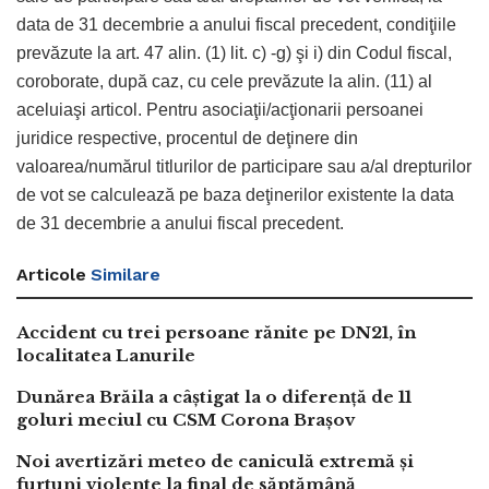
data de 31 decembrie a anului fiscal precedent, condiţiile
prevăzute la art. 47 alin. (1) lit. c) -g) şi i) din Codul fiscal,
coroborate, după caz, cu cele prevăzute la alin. (11) al
aceluiaşi articol. Pentru asociaţii/acţionarii persoanei
juridice respective, procentul de deţinere din
valoarea/numărul titlurilor de participare sau a/al drepturilor
de vot se calculează pe baza deţinerilor existente la data
de 31 decembrie a anului fiscal precedent.
Articole
Similare
Accident cu trei persoane rănite pe DN21, în
localitatea Lanurile
Dunărea Brăila a câștigat la o diferență de 11
goluri meciul cu CSM Corona Brașov
Noi avertizări meteo de caniculă extremă și
furtuni violente la final de săptămână