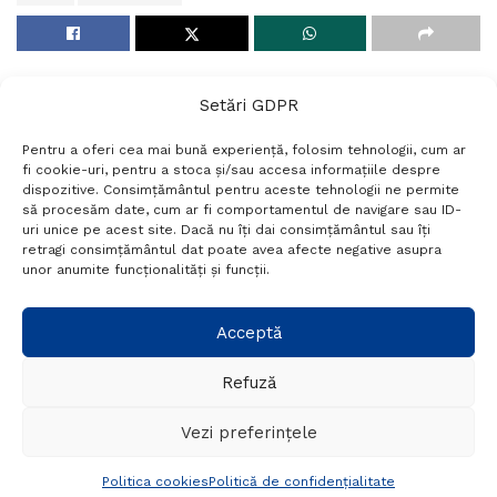
Setări GDPR
Pentru a oferi cea mai bună experiență, folosim tehnologii, cum ar
fi cookie-uri, pentru a stoca și/sau accesa informațiile despre
dispozitive. Consimțământul pentru aceste tehnologii ne permite
să procesăm date, cum ar fi comportamentul de navigare sau ID-
uri unice pe acest site. Dacă nu îți dai consimțământul sau îți
retragi consimțământul dat poate avea afecte negative asupra
unor anumite funcționalități și funcții.
Home
Politica
Prioritățile programului
Acceptă
PNL pentru județul Brăila
Refuză
A
19/11/2024
Timp de citire:4 mins read
A
Vezi preferințele
Politica cookies
Politică de confidențialitate