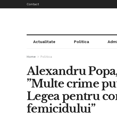
Contact
Actualitate
Politica
Admi
Home
Politica
Alexandru Popa,
”Multe crime put
Legea pentru c
femicidului”