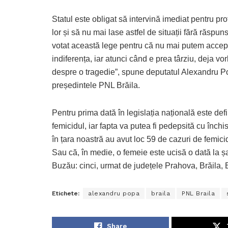
Statul este obligat să intervină imediat pentru pr
lor și să nu mai lase astfel de situații fără răspun
votat această lege pentru că nu mai putem accep
indiferența, iar atunci când e prea târziu, deja vo
despre o tragedie”, spune deputatul Alexandru P
președintele PNL Brăila.
Pentru prima dată în legislația națională este defi
femicidul, iar fapta va putea fi pedepsită cu închi
în țara noastră au avut loc 59 de cazuri de femici
Sau că, în medie, o femeie este ucisă o dată la șa
Buzău: cinci, urmat de județele Prahova, Brăila,
Etichete:
alexandru popa
braila
PNL Braila
Share