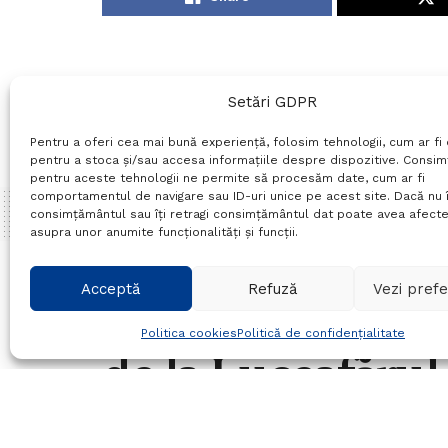
Setări GDPR
Pentru a oferi cea mai bună experiență, folosim tehnologii, cum ar fi 
pentru a stoca și/sau accesa informațiile despre dispozitive. Consi
pentru aceste tehnologii ne permite să procesăm date, cum ar fi
comportamentul de navigare sau ID-uri unice pe acest site. Dacă nu î
consimțământul sau îți retragi consimțământul dat poate avea afecte
asupra unor anumite funcționalități și funcții.
Home
Sport
Acceptă
Refuză
Vezi prefe
Grupa fotbaliștil
Politica cookies
Politică de confidențialitate
de la Luceafărul 
un turneu desfăș