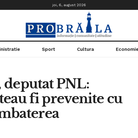
joi, 6, august 2026
nistratie
Sport
Cultura
Economi
 deputat PNL:
eau fi prevenite cu
ombaterea