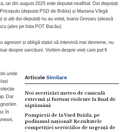
 iar din august 2025 este deputat neafiliat. Doi deputați
că Priceputu (deputat PSD de Brăila) și Mariana Vârgă
 și alți doi deputați nu au votat, Ioana Grosaru (aleasă
nescu (ales pe lista POT Bacău).
 agresori și obligă statul să intervină mai devreme, nu
doar despre sancțiuni. Vorbim despre vieți care pot fi
colo unde
Articole
Similare
elași
rotecție
Noi avertizări meteo de caniculă
mp. Dar
extremă și furtuni violente la final de
 ignorăm
săptămână
sc în
Pompierii de la Vard Brăila, pe
uneori,
podiumul național! Rezultatele
competiției serviciilor de urgență de