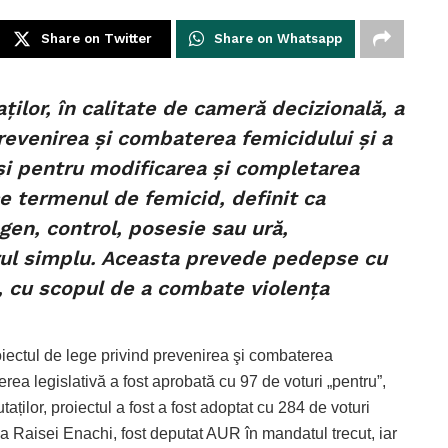
Share on Twitter
Share on Whatsapp
ilor, în calitate de cameră decizională, a
revenirea şi combaterea femicidului şi a
 şi pentru modificarea şi completarea
e termenul de femicid, definit ca
gen, control, posesie sau ură,
rul simplu. Aceasta prevede pedepse cu
i, cu scopul de a combate violența
roiectul de lege privind prevenirea şi combaterea
erea legislativă a fost aprobată cu 97 de voturi „pentru”,
aților, proiectul a fost a fost adoptat cu 284 de voturi
tea Raisei Enachi, fost deputat AUR în mandatul trecut, iar