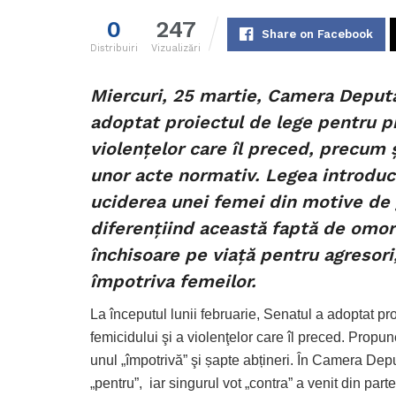
0
247
Share on Facebook
Distribuiri
Vizualizări
Miercuri, 25 martie, Camera Deputaț
adoptat proiectul de lege pentru p
violenţelor care îl preced, precum
unor acte normativ. Legea introduc
uciderea unei femei din motive de 
diferențiind această faptă de omo
închisoare pe viață pentru agresor
împotriva femeilor.
La începutul lunii februarie, Senatul a adoptat p
femicidului şi a violenţelor care îl preced. Propun
unul „împotrivă” şi șapte abțineri. În Camera Deput
„pentru”, iar singurul vot „contra” a venit din par