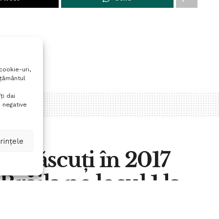
cookie-uri,
mțământul
ți dai
 negative
rințele
or născuți în 2017
Brăila pe locul 1 la
urat la Galați