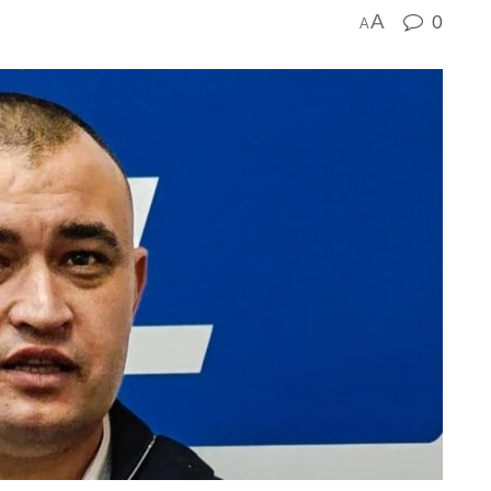
A
0
A