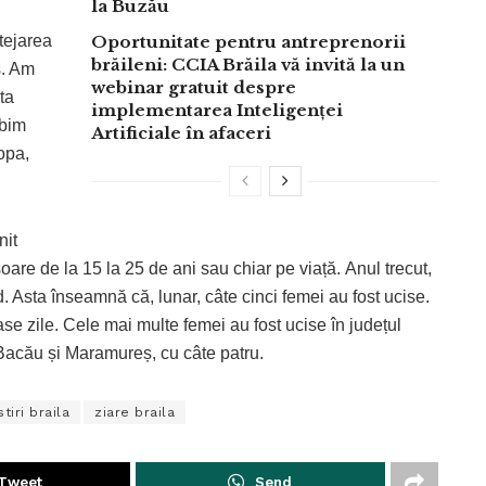
la Buzău
otejarea
Oportunitate pentru antreprenorii
brăileni: CCIA Brăila vă invită la un
s. Am
webinar gratuit despre
ta
implementarea Inteligenței
rbim
Artificiale în afaceri
opa,
nit
soare de la 15 la 25 de ani sau chiar pe viață. Anul trecut,
d. Asta înseamnă că, lunar, câte cinci femei au fost ucise.
se zile. Cele mai multe femei au fost ucise în județul
 Bacău și Maramureș, cu câte patru.
stiri braila
ziare braila
Tweet
Send