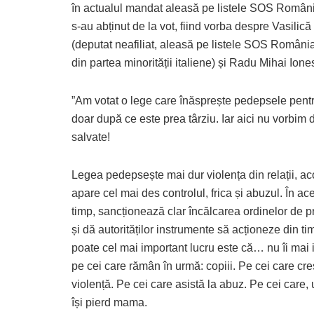
în actualul mandat aleasă pe listele SOS România,
s-au abținut de la vot, fiind vorba despre Vasili
(deputat neafiliat, aleasă pe listele SOS România)
din partea minorității italiene) și Radu Mihai Io
”Am votat o lege care înăsprește pedepsele pentru
doar după ce este prea târziu. Iar aici nu vorbim 
salvate!
Legea pedepsește mai dur violența din relații, a
apare cel mai des controlul, frica și abuzul. În ac
timp, sancționează clar încălcarea ordinelor de p
și dă autorităților instrumente să acționeze din ti
poate cel mai important lucru este că… nu îi mai
pe cei care rămân în urmă: copiii. Pe cei care cre
violență. Pe cei care asistă la abuz. Pe cei care, 
își pierd mama.