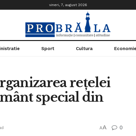
vineri, 7, august 2026
nistratie
Sport
Cultura
Economi
rganizarea rețelei
ământ special din
A
0
ad
A