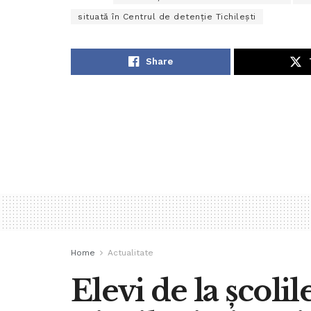
situată în Centrul de detenție Tichilești
Share
Home
Actualitate
Elevi de la școlile