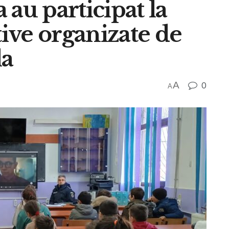
a au participat la
tive organizate de
la
A
0
A