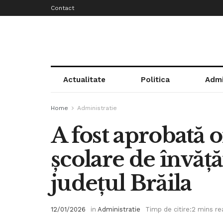
Contact
Actualitate
Politica
Admi
Home
Administratie
A fost aprobată o
școlare de învăț
județul Brăila
12/01/2026
in
Administratie
Timp de citire:2 mins re