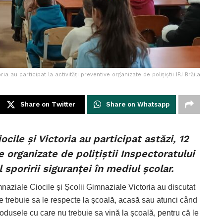
oria au participat la activități preventive organizate de polițiștii IPJ Brăila
Share on Twitter
Share on Whatsapp
ocile și Victoria au participat astăzi, 12
ve organizate de polițiștii Inspectoratului
 sporirii siguranței în mediul școlar.
mnaziale Ciocile și Școlii Gimnaziale Victoria au discutat
re trebuie sa le respecte la școală, acasă sau atunci când
odusele cu care nu trebuie sa vină la școală, pentru că le