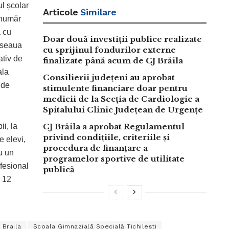
ul școlar
Articole
Similare
 număr
a cu
Doar două investiții publice realizate
Șoseaua
cu sprijinul fondurilor externe
ativ de
finalizate până acum de CJ Brăila
ala
Consilierii județeni au aprobat
 de
stimulente financiare doar pentru
medicii de la Secția de Cardiologie a
Spitalului Clinic Județean de Urgențe
ii, la
CJ Brăila a aprobat Regulamentul
privind condițiile, criteriile și
e elevi,
procedura de finanțare a
u un
programelor sportive de utilitate
ofesional
publică
i 12
 Braila
Școala Gimnazială Specială Tichilești