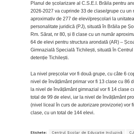
Planul de școlarizare al C.S.E.I. Brăila pentru an
2026-2027 va cuprinde 33 de clase/grupe cu un
aproximativ de 277 de elevi/preșcolari la unitate
personalitate juridică (PJ), situată în Brăila pe 
Rm. Sărat, nr 80, și 8 clase cu un număr aproxim
64 de elevi pentru structura arondată (AR) – Șco
Gimnazială Specială Tichilești, situată în Centrul
detenție Tichilești.
La nivel preșcolar vor fi două grupe, cu câte 6 cop
nivel de învățământ primar vor fi 13 clase cu 86 d
la nivel de învățământ gimnazial vor fi 14 clase c
total de 99 de elevi, iar la nivel de învățământ pr
(nivel liceal în curs de autorizare provizorie) vor f
clase, cu un total de 144 elevi.
Etichete:
Centrul Școlar de Educatie Incluzivă
CJ