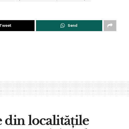
Tweet
Send
 din localitățile