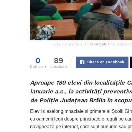
Elevi de la școlile din localitățile Ciocile și Vict
0
89
Share on Facebook
Distribuiri
Vizualizări
Aproape 180 elevi din localitățile Ci
ianuarie a.c., la activități preventi
de Poliție Județean Brăila în scopul
Elevii claselor gimnaziale și primare al Școlii Gi
cu oamenii legii despre principalele reguli pe ca
navighează pe internet, care sunt bunurile sau pr