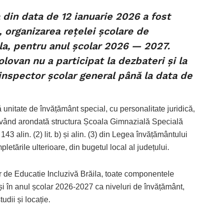
 din data de 12 ianuarie 2026 a fost
 organizarea rețelei școlare de
la, pentru anul școlar 2026 — 2027.
lovan nu a participat la dezbateri și la
 inspector școlar general până la data de
 unitate de învățământ special, cu personalitate juridică,
având arondată structura Școala Gimnazială Specială
. 143 alin. (2) lit. b) și alin. (3) din Legea învățământului
letările ulterioare, din bugetul local al județului.
r de Educatie Incluzivă Brăila, toate componentele
i în anul școlar 2026-2027 ca niveluri de învățământ,
udii și locație.