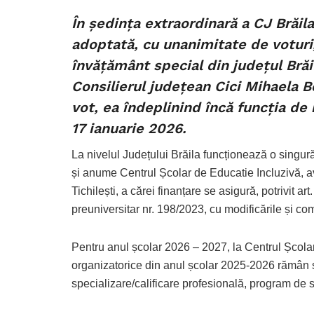
În ședința extraordinară a CJ Brăila
adoptată, cu unanimitate de voturi,
învățământ special din județul Brăi
Consilierul județean Cici Mihaela Bo
vot, ea îndeplinind încă funcția de
17 ianuarie 2026.
La nivelul Județului Brăila funcționează o singură
și anume Centrul Școlar de Educatie Incluzivă, 
Tichilești, a cărei finanțare se asigură, potrivit art
preuniversitar nr. 198/2023, cu modificările și comp
Pentru anul școlar 2026 – 2027, la Centrul Școla
organizatorice din anul școlar 2025-2026 rămân ș
specializare/calificare profesională, program de st