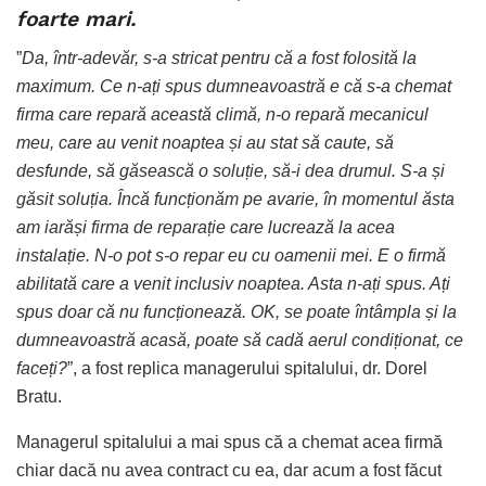
foarte mari.
”
Da, într-adevăr, s-a stricat pentru că a fost folosită la
maximum. Ce n-ați spus dumneavoastră e că s-a chemat
firma care repară această climă, n-o repară mecanicul
meu, care au venit noaptea și au stat să caute, să
desfunde, să găsească o soluție, să-i dea drumul. S-a și
găsit soluția. Încă funcționăm pe avarie, în momentul ăsta
am iarăși firma de reparație care lucrează la acea
instalație. N-o pot s-o repar eu cu oamenii mei. E o firmă
abilitată care a venit inclusiv noaptea. Asta n-ați spus. Ați
spus doar că nu funcționează. OK, se poate întâmpla și la
dumneavoastră acasă, poate să cadă aerul condiționat, ce
faceți?
”, a fost replica managerului spitalului, dr. Dorel
Bratu.
Managerul spitalului a mai spus că a chemat acea firmă
chiar dacă nu avea contract cu ea, dar acum a fost făcut