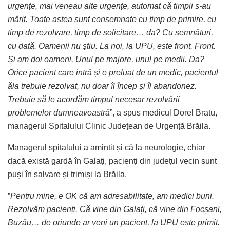
urgențe, mai veneau alte urgențe, automat că timpii s-au
mărit. Toate astea sunt consemnate cu timp de primire, cu
timp de rezolvare, timp de solicitare… da? Cu semnături,
cu dată. Oamenii nu știu. La noi, la UPU, este front. Front.
Și am doi oameni. Unul pe majore, unul pe medii. Da?
Orice pacient care intră și e preluat de un medic, pacientul
ăla trebuie rezolvat, nu doar îl încep și îl abandonez.
Trebuie să le acordăm timpul necesar rezolvării
problemelor dumneavoastră
”, a spus medicul Dorel Bratu,
managerul Spitalului Clinic Județean de Urgență Brăila.
Managerul spitalului a amintit și că la neurologie, chiar
dacă există gardă în Galați, pacienți din județul vecin sunt
puși în salvare și trimiși la Brăila.
”
Pentru mine, e OK că am adresabilitate, am medici buni.
Rezolvăm pacienți. Că vine din Galați, că vine din Focșani,
Buzău… de oriunde ar veni un pacient, la UPU este primit.