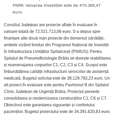
PNRR. Valoarea investiției este de 470.269,47
euro.
Consiliul Județean are proiecte aflate în evaluare în
valoare totală de 72.521.713,06 euro. S-a depus spre
finanțare alte două mari proiecte din domeniul sănătății,
ambele vizând fonduri din Programul Național de Investiții
în Infrastructura Unităților Spitalicești (PNIIUS): Pentru
Spitalul de Pneumoftiziologie Brăila se dorește reabilitarea
și reamenajarea corpurilor C1, C2, C3 și C4. Scopul este
îmbunătățirea calității infrastructurii serviciilor de asistență
medicală. Bugetul solicitat este de 38.129.792,23 euro. Un
alt proiect în evaluare este pentru Pavilionul B din Spitalul
Clinic Județean de Urgență Brăila. Proiectul prevede
consolidarea și modernizarea construcțiilor C1, C6 și C7.
Obiectivul este garantarea siguranței și confortului
pacienților. Bugetul proiectului este de 34.391.620,83 euro.