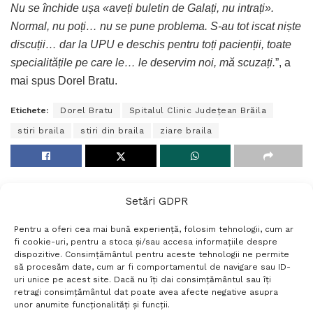
Nu se închide ușa «aveți buletin de Galați, nu intrați».
Normal, nu poți… nu se pune problema. S-au tot iscat niște
discuții… dar la UPU e deschis pentru toți pacienții, toate
specialitățile pe care le… le deservim noi, mă scuzați.
”, a
mai spus Dorel Bratu.
Etichete:
Dorel Bratu
Spitalul Clinic Județean Brăila
stiri braila
stiri din braila
ziare braila
Setări GDPR
Pentru a oferi cea mai bună experiență, folosim tehnologii, cum ar
fi cookie-uri, pentru a stoca și/sau accesa informațiile despre
dispozitive. Consimțământul pentru aceste tehnologii ne permite
să procesăm date, cum ar fi comportamentul de navigare sau ID-
uri unice pe acest site. Dacă nu îți dai consimțământul sau îți
Termeni si conditii
Politică de confidențialitate
retragi consimțământul dat poate avea afecte negative asupra
Politica cookies
Setări GDPR
Contact
unor anumite funcționalități și funcții.