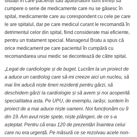
situații în care pacienții sau aparținătorii sunt trimiși să
cumpere o serie de medicamente care nu se găsesc în
spital, medicamente care au corespondent cu cele pe care
le are spitalul, dar pe care medicul curant le recomandă în
detrimentul celor din spital, fiind considerate mai eficiente,
pentru un tratament special. Managerul Bratu a spus că
orice medicament pe care pacientul în cumpără cu
recomandarea unui medic se decontează de către spital.
„
Legat de cardiologie și de buget. Lucrăm la un proiect de
a aduce un cardiolog care să-mi creeze aici un nucleu, să
mai îmi aducă niște tineri rezidenți pentru gărzi, să
deschidem gărzi la cardiologie și să avem și noi acoperită
specialitatea asta. Pe UPU, de exemplu, iarăși, suntem în
proiect de a mai aduce niște oameni. Noi funcționăm cu 9
din 19. Am avut niște spețe, niște plângeri, de ce s-a
așteptat. Pentru că erau 120 de prezentări înaintea celui
care nu era urgență. Pe măsură ce se rezolvau acele non-