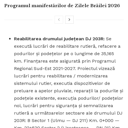
Programul manifestărilor de Zilele Brăilei 2026
Reabilitarea drumului județean DJ 203R:
Se
execută lucrări de reabilitare rutieră, refacere a
podurilor și podețelor pe o lungime de 35,165
km. Finanțarea este asigurată prin Programul
Regional Sud-Est 2021-2027. Proiectul vizează
lucrări pentru reabilitarea / modernizarea
sistemului rutier, executia dispozitivelor de
preluare a apelor pluviale, reparații la podurile și
podețele existente, execuția podurilor/ podețelor
noi, lucrări pentru siguranța și semnalizarea
rutieră a următoarelor sectoare ale drumului DJ
203R: B Sector 1 (Ulmu — DJ 211) Km. 0+000 —
Km. 22+520 Sector 2 (Lișcoteanca — DN 21) Km.