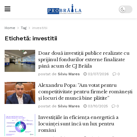
Home
Tag
investitii
Etichetă:
investitii
Doar două investiții publice realizate cu
sprijinul fondurilor externe finalizate
până acum de CJ Brăila
postat de
Silviu Mares
02/07/2026
0
Alexandru Popa: ”Am votat pentru
competitivitate pentru firmele românești
și locuri de muncă bine plătite”
postat de
Silviu Mares
03/10/2025
0
Investițiile în eficiența energetică a
locuinței sunt încă un lux pentru
români