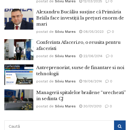
postat de
Silviu Mares
12/03/2025
0
Alexandru Bucălău susține că Primăria
Brăila face investiții la prețuri enorm de
mari
postat de
Silviu Mares
08/05/2023
0
Conferinta Afaceri.ro, o reusita pentru
afaceristi
postat de
Silviu Mares
22/06/2014
0
Antreprenoriat, surse de finantare si noi
tehnologii
postat de
Silviu Mares
19/06/2014
0
Managerii spitalelor brailene “urecheati”
in sedinta CJ
postat de
Silviu Mares
30/01/2013
0