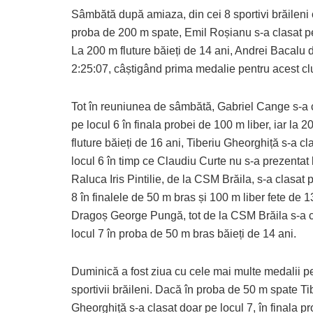
Sâmbătă după amiaza, din cei 8 sportivi brăileni ca
proba de 200 m spate, Emil Roșianu s-a clasat pe
La 200 m fluture băieți de 14 ani, Andrei Bacalu 
2:25:07, câștigând prima medalie pentru acest cl
Tot în reuniunea de sâmbătă, Gabriel Cange s-a 
pe locul 6 în finala probei de 100 m liber, iar la 
fluture băieți de 16 ani, Tiberiu Gheorghiță s-a cl
locul 6 în timp ce Claudiu Curte nu s-a prezentat l
Raluca Iris Pintilie, de la CSM Brăila, s-a clasat 
8 în finalele de 50 m bras și 100 m liber fete de 13
Dragoș George Pungă, tot de la CSM Brăila s-a c
locul 7 în proba de 50 m bras băieți de 14 ani.
Duminică a fost ziua cu cele mai multe medalii p
sportivii brăileni. Dacă în proba de 50 m spate Ti
Gheorghiță s-a clasat doar pe locul 7, în finala p