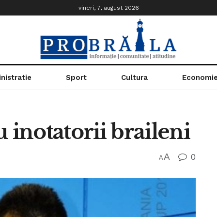
vineri, 7, august 2026
nistratie
Sport
Cultura
Economi
 inotatorii braileni
A
0
A