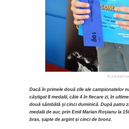
15 medalii pe
Dacă în primele două zile ale campionatelor nați
câștigat 8 medalii, câte 4 în fiecare zi, în ulti
două sâmbătă și cinci duminică. După patru zile
medalii de aur, prin Emil Marian Roșianu la 150
bras, șapte de argint și cinci de bronz.