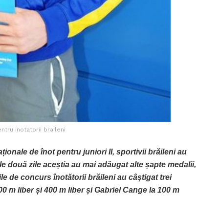
ntru inotatorii braileni
onale de înot pentru juniori II, sportivii brăileni au
mele două zile aceștia au mai adăugat alte șapte medalii,
 de concurs înotătorii brăileni au câștigat trei
0 m liber și 400 m liber și Gabriel Cange la 100 m