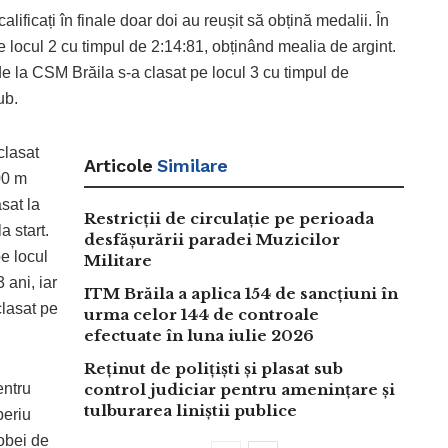
lificați în finale doar doi au reușit să obțină medalii. În
 locul 2 cu timpul de 2:14:81, obținând mealia de argint.
de la CSM Brăila s-a clasat pe locul 3 cu timpul de
ub.
clasat
Articole
Similare
200 m
asat la
Restricții de circulație pe perioada
a start.
desfășurării paradei Muzicilor
pe locul
Militare
 ani, iar
ITM Brăila a aplica 154 de sancțiuni în
lasat pe
urma celor 144 de controale
efectuate în luna iulie 2026
Reținut de polițiști și plasat sub
entru
control judiciar pentru amenințare și
tulburarea liniștii publice
beriu
robei de