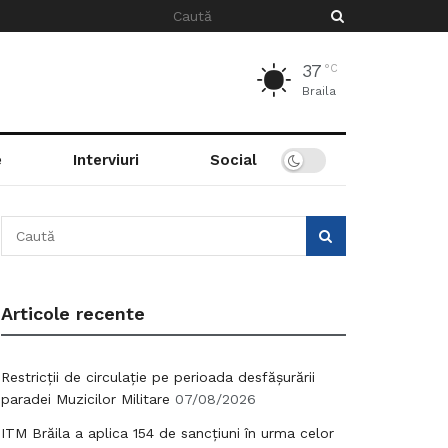
37
°C
Braila
e
Interviuri
Social
Articole recente
Restricții de circulație pe perioada desfășurării
paradei Muzicilor Militare
07/08/2026
ITM Brăila a aplica 154 de sancțiuni în urma celor