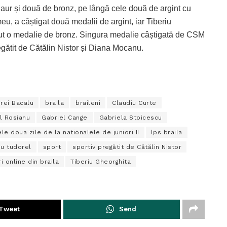
aur și două de bronz, pe lângă cele două de argint cu
eu, a câștigat două medalii de argint, iar Tiberiu
inut o medalie de bronz. Singura medalie câștigată de CSM
regătit de Cătălin Nistor și Diana Mocanu.
rei Bacalu
braila
braileni
Claudiu Curte
l Rosianu
Gabriel Cange
Gabriela Stoicescu
ele doua zile de la nationalele de juniori II
lps braila
u tudorel
sport
sportiv pregătit de Cătălin Nistor
ri online din braila
Tiberiu Gheorghita
Tweet
Send