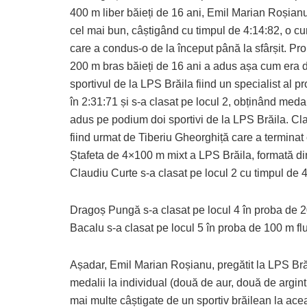
400 m liber băieți de 16 ani, Emil Marian Roșianu
cel mai bun, câștigând cu timpul de 4:14:82, o cu
care a condus-o de la început până la sfârșit. Pr
200 m bras băieți de 16 ani a adus așa cum era 
sportivul de la LPS Brăila fiind un specialist al p
în 2:31:71 și s-a clasat pe locul 2, obținând medal
adus pe podium doi sportivi de la LPS Brăila. Clau
fiind urmat de Tiberiu Gheorghiță care a terminat
Ștafeta de 4×100 m mixt a LPS Brăila, formată di
Claudiu Curte s-a clasat pe locul 2 cu timpul de 
Dragoș Pungă s-a clasat pe locul 4 în proba de 20
Bacalu s-a clasat pe locul 5 în proba de 100 m flu
Așadar, Emil Marian Roșianu, pregătit la LPS Bră
medalii la individual (două de aur, două de argint 
mai multe câștigate de un sportiv brăilean la ace