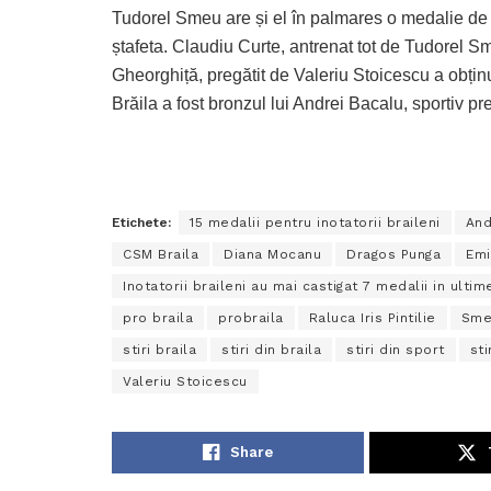
Tudorel Smeu are și el în palmares o medalie de 
ștafeta. Claudiu Curte, antrenat tot de Tudorel Sm
Gheorghiță, pregătit de Valeriu Stoicescu a obț
Brăila a fost bronzul lui Andrei Bacalu, sportiv p
Etichete:
15 medalii pentru inotatorii braileni
And
CSM Braila
Diana Mocanu
Dragos Punga
Emi
Inotatorii braileni au mai castigat 7 medalii in ultim
pro braila
probraila
Raluca Iris Pintilie
Sme
stiri braila
stiri din braila
stiri din sport
sti
Valeriu Stoicescu
Share