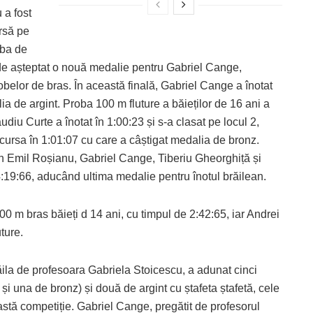
 a fost
rsă pe
oba de
de așteptat o nouă medalie pentru Gabriel Cange,
robelor de bras. În această finală, Gabriel Cange a înotat
ia de argint. Proba 100 m fluture a băieților de 16 ani a
diu Curte a înotat în 1:00:23 și s-a clasat pe locul 2,
 cursa în 1:01:07 cu care a câștigat medalia de bronz.
n Emil Roșianu, Gabriel Cange, Tiberiu Gheorghiță și
4:19:66, aducând ultima medalie pentru înotul brăilean.
0 m bras băieți d 14 ani, cu timpul de 2:42:65, iar Andrei
ture.
ila de profesoara Gabriela Stoicescu, a adunat cinci
și una de bronz) și două de argint cu ștafeta ștafetă, cele
astă competiție. Gabriel Cange, pregătit de profesorul