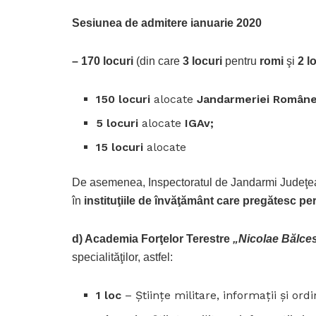
Sesiunea de admitere ianuarie 2020
– 170 locuri
(din care
3 locuri
pentru
romi
şi
2 l
150 locuri
alocate
Jandarmeriei Române
5 locuri
alocate
IGAv;
15 locuri
alocate
De asemenea, Inspectoratul de Jandarmi Judeţean
în
instituţiile de învăţământ care pregătesc p
d) Academia Forţelor Terestre
„Nicolae Bălce
specialităţilor, astfel:
1 loc
– Ştiinţe militare, informaţii şi ordi