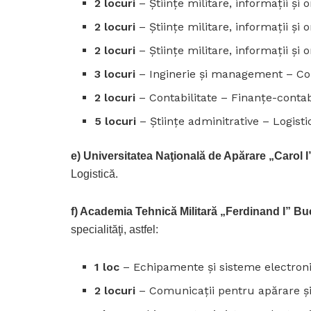
2 locuri
– Ştiinţe militare, informaţii şi 
2 locuri
– Ştiinţe militare, informaţii şi
2 locuri
– Ştiinţe militare, informaţii şi 
3 locuri
– Inginerie şi management – Com
2 locuri
– Contabilitate – Finanţe-contabi
5 locuri
– Ştiinţe adminitrative – Logisti
e) Universitatea Naţională de Apărare „Carol I
Logistică.
f) Academia Tehnică Militară „Ferdinand I” Bu
specialităţi, astfel:
1 loc
– Echipamente şi sisteme electroni
2 locuri
– Comunicaţii pentru apărare şi