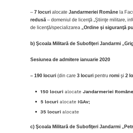
–
7 locuri
alocate
Jandarmeriei Române
la Facu
redusă
– domeniul de licenţă „Ştiinţe militare, in
de licenţă/specializarea
„Ordine şi siguranţă p
b) Şcoala Militară de Subofiţeri Jandarmi „Gr
Sesiunea de admitere ianuarie 2020
– 190 locuri
(din care
3 locuri
pentru
romi
şi
2 l
150 locuri
alocate
Jandarmeriei Române
5 locuri
alocate
IGAv;
35 locuri
alocate
c) Şcoala Militară de Subofiţeri Jandarmi „Pet