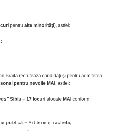
ocuri
pentru
alte minorităţi
), astfel:
;
 Brăila recrutează candidaţi şi pentru admiterea
ersonal pentru nevoile MAI
, astfel:
scu”
Sibiu
–
17 locuri
alocate
MAI
conform
ne publică – Artilerie şi rachete;