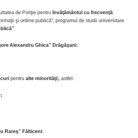
ltatea de Poliţie pentru
învăţământul cu
frecvenţă
formaţii şi ordine publică”, programul de studii universitare
ublică”
.
igore Alexandru Ghica” Drăgăşani:
ocuri
pentru
alte minorităţi
), astfel:
;
ru Rareş” Fălticeni: