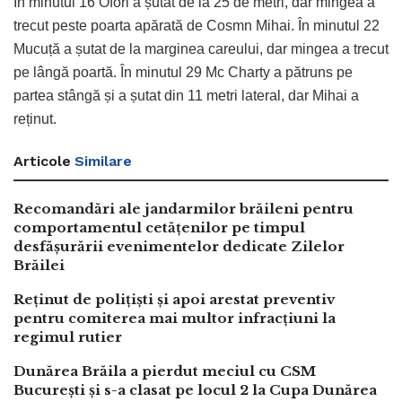
În minutul 16 Ofori a șutat de la 25 de metri, dar mingea a
trecut peste poarta apărată de Cosmn Mihai. În minutul 22
Mucuță a șutat de la marginea careului, dar mingea a trecut
pe lângă poartă. În minutul 29 Mc Charty a pătruns pe
partea stângă și a șutat din 11 metri lateral, dar Mihai a
reținut.
Articole
Similare
Recomandări ale jandarmilor brăileni pentru
comportamentul cetățenilor pe timpul
desfășurării evenimentelor dedicate Zilelor
Brăilei
Reținut de polițiști și apoi arestat preventiv
pentru comiterea mai multor infracțiuni la
regimul rutier
Dunărea Brăila a pierdut meciul cu CSM
București și s-a clasat pe locul 2 la Cupa Dunărea