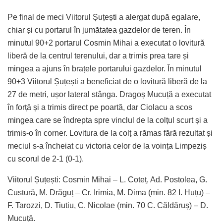
Pe final de meci Viitorul Șuțești a alergat după egalare,
chiar și cu portarul în jumătatea gazdelor de teren. În
minutul 90+2 portarul Cosmin Mihai a executat o lovitură
liberă de la centrul terenului, dar a trimis prea tare și
mingea a ajuns în brațele portarului gazdelor. În minutul
90+3 Viitorul Șuțești a beneficiat de o lovitură liberă de la
27 de metri, ușor lateral stânga. Dragoș Mucuță a executat
în forță și a trimis direct pe poartă, dar Ciolacu a scos
mingea care se îndrepta spre vinclul de la colțul scurt și a
trimis-o în corner. Lovitura de la colț a rămas fără rezultat și
meciul s-a încheiat cu victoria celor de la voința Limpeziș
cu scorul de 2-1 (0-1).
Viitorul Șuțești: Cosmin Mihai – L. Coteț, Ad. Postolea, G.
Custură, M. Drăguț – Cr. Irimia, M. Dima (min. 82 I. Huțu) –
F. Tarozzi, D. Tiutiu, C. Nicolae (min. 70 C. Căldăruș) – D.
Mucuță.