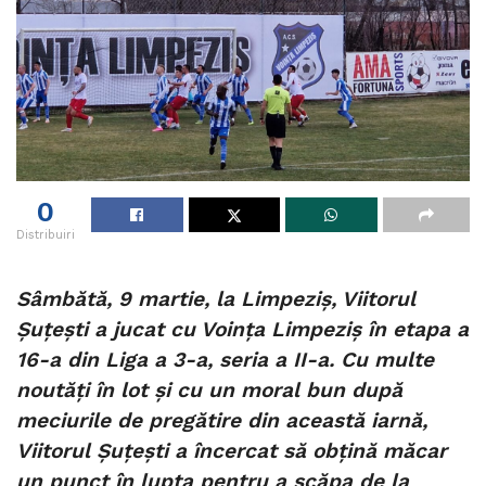
0
Distribuiri
Sâmbătă, 9 martie, la Limpeziș, Viitorul
Șuțești a jucat cu Voința Limpeziș în etapa a
16-a din Liga a 3-a, seria a II-a. Cu multe
noutăți în lot și cu un moral bun după
meciurile de pregătire din această iarnă,
Viitorul Șuțești a încercat să obțină măcar
un punct în lupta pentru a scăpa de la