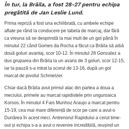
În tur, la Brăila, a fost 28-27 pentru echipa
pregătită de Jan Leslie Lund.
Prima repriză a fost una echilibrată, cu ambele echipe
aflate pe rând la conducere pe tabela de marcaj, dar fără
ca vreuna să se desprindă la mai mult de un gol până în
minutul 22 când Gomes da Rocha a făcut ca Brăila să aibă
două goluri avantaj, scor 10-12. În minutul 28 Gonzalez a
dus gruparea din Brăila la un avans de 3 goluri, scor 12-15,
iar la pauză s-a intrat la scorul de 13-16, după un gol
marcat de pivotul Schmelzer.
Chiar dacă Brăila avut primul atac din partea a doua a
meciului, primele au marcat rapidistele prin unguroaica
Korsos. În minutul 4 Fais Munhoz Araujo a marcat pentru
15-19, cea mai mare diferență de scor pe care a avut-o
Dunărea în acest meci. Antrenorul Rapidului a cerut time-
out și echipa s-a a avut o revenire incredibilă, reușind un