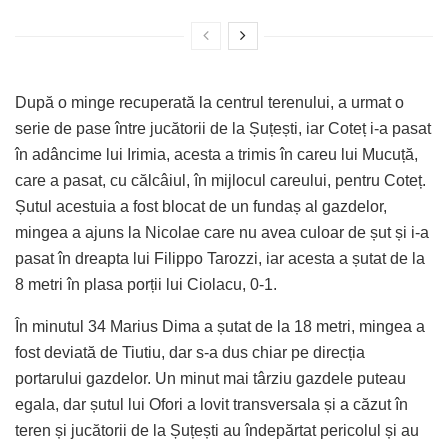
După o minge recuperată la centrul terenului, a urmat o
serie de pase între jucătorii de la Șuțești, iar Coteț i-a pasat
în adâncime lui Irimia, acesta a trimis în careu lui Mucuță,
care a pasat, cu călcâiul, în mijlocul careului, pentru Coteț.
Șutul acestuia a fost blocat de un fundaș al gazdelor,
mingea a ajuns la Nicolae care nu avea culoar de șut și i-a
pasat în dreapta lui Filippo Tarozzi, iar acesta a șutat de la
8 metri în plasa porții lui Ciolacu, 0-1.
În minutul 34 Marius Dima a șutat de la 18 metri, mingea a
fost deviată de Tiutiu, dar s-a dus chiar pe direcția
portarului gazdelor. Un minut mai târziu gazdele puteau
egala, dar șutul lui Ofori a lovit transversala și a căzut în
teren și jucătorii de la Șuțești au îndepărtat pericolul și au