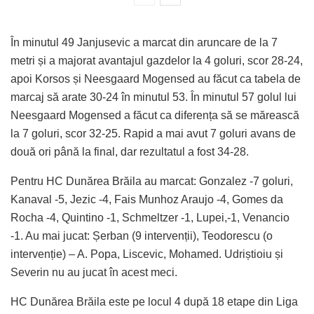
În minutul 49 Janjusevic a marcat din aruncare de la 7
metri și a majorat avantajul gazdelor la 4 goluri, scor 28-24,
apoi Korsos și Neesgaard Mogensed au făcut ca tabela de
marcaj să arate 30-24 în minutul 53. În minutul 57 golul lui
Neesgaard Mogensed a făcut ca diferența să se mărească
la 7 goluri, scor 32-25. Rapid a mai avut 7 goluri avans de
două ori până la final, dar rezultatul a fost 34-28.
Pentru HC Dunărea Brăila au marcat: Gonzalez -7 goluri,
Kanaval -5, Jezic -4, Fais Munhoz Araujo -4, Gomes da
Rocha -4, Quintino -1, Schmeltzer -1, Lupei,-1, Venancio
-1. Au mai jucat: Șerban (9 intervenții), Teodorescu (o
intervenție) – A. Popa, Liscevic, Mohamed. Udriștioiu și
Severin nu au jucat în acest meci.
HC Dunărea Brăila este pe locul 4 după 18 etape din Liga