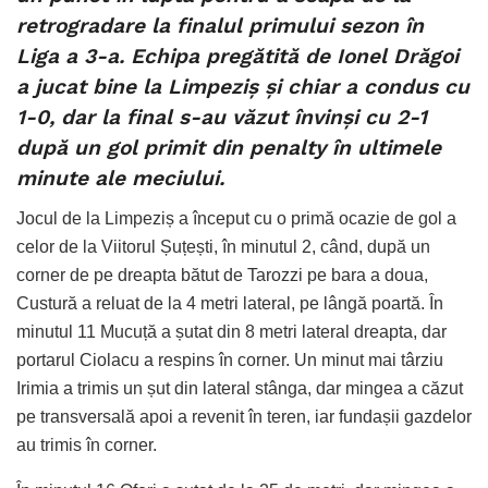
retrogradare la finalul primului sezon în
Liga a 3-a. Echipa pregătită de Ionel Drăgoi
a jucat bine la Limpeziș și chiar a condus cu
1-0, dar la final s-au văzut învinși cu 2-1
după un gol primit din penalty în ultimele
minute ale meciului.
Jocul de la Limpeziș a început cu o primă ocazie de gol a
celor de la Viitorul Șuțești, în minutul 2, când, după un
corner de pe dreapta bătut de Tarozzi pe bara a doua,
Custură a reluat de la 4 metri lateral, pe lângă poartă. În
minutul 11 Mucuță a șutat din 8 metri lateral dreapta, dar
portarul Ciolacu a respins în corner. Un minut mai târziu
Irimia a trimis un șut din lateral stânga, dar mingea a căzut
pe transversală apoi a revenit în teren, iar fundașii gazdelor
au trimis în corner.