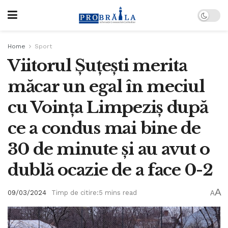
Home
Sport
Viitorul Șuțești merita
măcar un egal în meciul
cu Voința Limpeziș după
ce a condus mai bine de
30 de minute și au avut o
dublă ocazie de a face 0-2
A
09/03/2024
Timp de citire:5 mins read
A