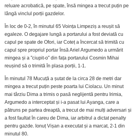
reluare acrobatică, pe spate, însă mingea a trecut puțin pe
lângă vinclul porții gazdelor.
În loc de 0-2, în minutul 65 Voința Limpeziș a reușit să
egaleze. O degajare lungă a portarului a fost deviată cu
capul pe spate de Ofori, iar Coteț a încercat să trimită cu
capul spre propriul portar însă Ariel Argumedo a urmărit
mingea și a ”ciupit-o” din fața portarului Cosmin Mihai
reușind să o trimită în plasa porții, 1-1.
În minutul 78 Mucuță a șutat de la circa 28 de metri dar
mingea a trecut puțin peste poarta lui Ciolacu. Un minut
mai târziu Dima a trimis o pasă neglijentă pentru Irimia,
Argumedo a interceptat și i-a pasat lui Ayanga, care a
pătruns pe partea dreaptă, a trecut de mai mulți adversari și
a fost faultat în careu de Dima, iar arbitrul a dictat penalty
pentru gazde. Ionuț Vișan a executat și a marcat, 2-1 din
minutul 80.