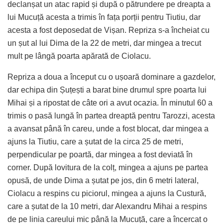
declanșat un atac rapid și după o pătrundere pe dreapta a
lui Mucuță acesta a trimis în fața porții pentru Tiutiu, dar
acesta a fost deposedat de Vișan. Repriza s-a încheiat cu
un șut al lui Dima de la 22 de metri, dar mingea a trecut
mult pe lângă poarta apărată de Ciolacu.
Repriza a doua a început cu o ușoară dominare a gazdelor,
dar echipa din Șuțești a barat bine drumul spre poarta lui
Mihai și a ripostat de câte ori a avut ocazia. În minutul 60 a
trimis o pasă lungă în partea dreaptă pentru Tarozzi, acesta
a avansat până în careu, unde a fost blocat, dar mingea a
ajuns la Tiutiu, care a șutat de la circa 25 de metri,
perpendicular pe poartă, dar mingea a fost deviată în
corner. După lovitura de la colț, mingea a ajuns pe partea
opusă, de unde Dima a șutat pe jos, din 6 metri lateral,
Ciolacu a respins cu piciorul, mingea a ajuns la Custură,
care a șutat de la 10 metri, dar Alexandru Mihai a respins
de pe linia careului mic până la Mucuță, care a încercat o