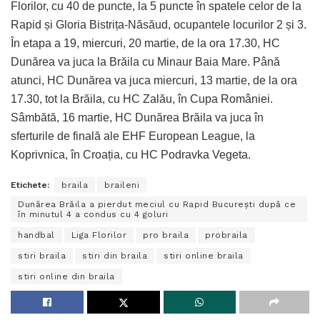
Florilor, cu 40 de puncte, la 5 puncte în spatele celor de la
Rapid și Gloria Bistrița-Năsăud, ocupantele locurilor 2 și 3.
În etapa a 19, miercuri, 20 martie, de la ora 17.30, HC
Dunărea va juca la Brăila cu Minaur Baia Mare. Până
atunci, HC Dunărea va juca miercuri, 13 martie, de la ora
17.30, tot la Brăila, cu HC Zalău, în Cupa României.
Sâmbătă, 16 martie, HC Dunărea Brăila va juca în
sferturile de finală ale EHF European League, la
Koprivnica, în Croația, cu HC Podravka Vegeta.
Etichete:
braila
braileni
Dunărea Brăila a pierdut meciul cu Rapid București după ce
în minutul 4 a condus cu 4 goluri
handbal
Liga Florilor
pro braila
probraila
stiri braila
stiri din braila
stiri online braila
stiri online din braila