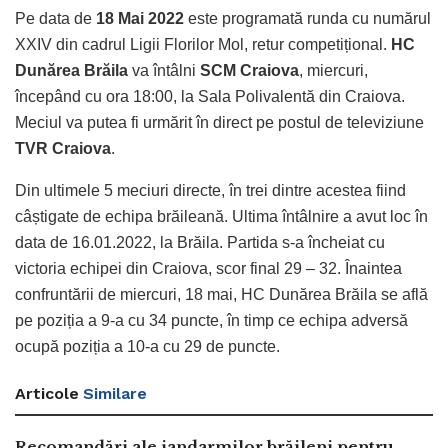
Pe data de
18 Mai 2022
este programată runda cu numărul
XXIV din cadrul Ligii Florilor Mol, retur competițional.
HC
Dunărea Brăila
va întâlni
SCM Craiova
, miercuri,
începând cu ora 18:00, la Sala Polivalentă din Craiova.
Meciul va putea fi urmărit în direct pe postul de televiziune
TVR Craiova
.
Din ultimele 5 meciuri directe, în trei dintre acestea fiind
câștigate de echipa brăileană. Ultima întâlnire a avut loc în
data de 16.01.2022, la Brăila. Partida s-a încheiat cu
victoria echipei din Craiova, scor final 29 – 32. Înaintea
confruntării de miercuri, 18 mai, HC Dunărea Brăila se află
pe poziția a 9-a cu 34 puncte, în timp ce echipa adversă
ocupă poziția a 10-a cu 29 de puncte.
Articole
Similare
Recomandări ale jandarmilor brăileni pentru