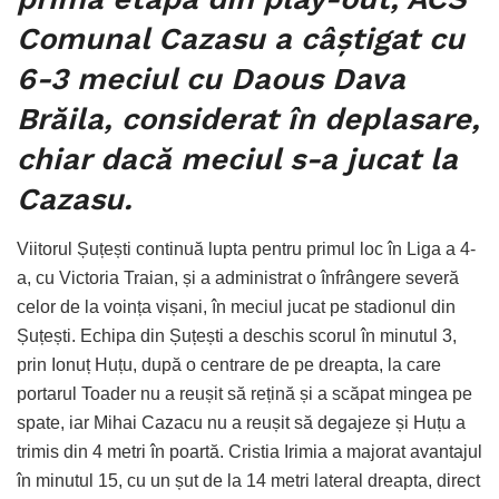
Comunal Cazasu a câștigat cu
6-3 meciul cu Daous Dava
Brăila, considerat în deplasare,
chiar dacă meciul s-a jucat la
Cazasu.
Viitorul Șuțești continuă lupta pentru primul loc în Liga a 4-
a, cu Victoria Traian, și a administrat o înfrângere severă
celor de la voința vișani, în meciul jucat pe stadionul din
Șuțești. Echipa din Șuțești a deschis scorul în minutul 3,
prin Ionuț Huțu, după o centrare de pe dreapta, la care
portarul Toader nu a reușit să rețină și a scăpat mingea pe
spate, iar Mihai Cazacu nu a reușit să degajeze și Huțu a
trimis din 4 metri în poartă. Cristia Irimia a majorat avantajul
în minutul 15, cu un șut de la 14 metri lateral dreapta, direct