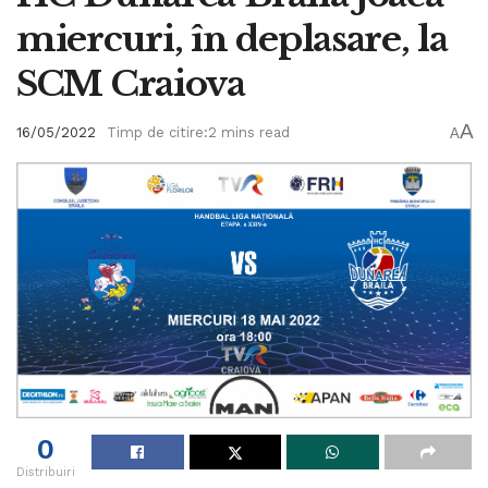
miercuri, în deplasare, la
SCM Craiova
A
16/05/2022
Timp de citire:2 mins read
A
0
Distribuiri