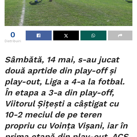
0
Distribuiri
Sâmbătă, 14 mai, s-au jucat
două aprtide din play-off și
play-out, Liga a 4-a la fotbal.
În etapa a 3-a din play-off,
Viitorul Șițești a câștigat cu
10-2 meciul de pe teren
propriu cu Voința Vișani, iar în
prima etapă din play-out, ACS