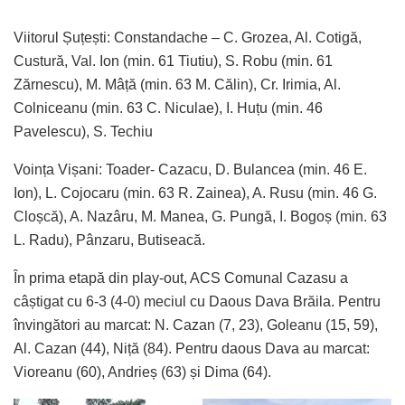
Viitorul Șuțești: Constandache – C. Grozea, Al. Cotigă,
Custură, Val. Ion (min. 61 Tiutiu), S. Robu (min. 61
Zărnescu), M. Mâță (min. 63 M. Călin), Cr. Irimia, Al.
Colniceanu (min. 63 C. Niculae), I. Huțu (min. 46
Pavelescu), S. Techiu
Voința Vișani: Toader- Cazacu, D. Bulancea (min. 46 E.
Ion), L. Cojocaru (min. 63 R. Zainea), A. Rusu (min. 46 G.
Cloșcă), A. Nazâru, M. Manea, G. Pungă, I. Bogoș (min. 63
L. Radu), Pânzaru, Butiseacă.
În prima etapă din play-out, ACS Comunal Cazasu a
câștigat cu 6-3 (4-0) meciul cu Daous Dava Brăila. Pentru
învingători au marcat: N. Cazan (7, 23), Goleanu (15, 59),
Al. Cazan (44), Niță (84). Pentru daous Dava au marcat:
Vioreanu (60), Andrieș (63) și Dima (64).