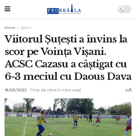
Home
Sport
Viitorul Șuțești a învins la
scor pe Voința Vișani.
ACSC Cazasu a câștigat cu
6-3 meciul cu Daous Dava
A
16/05/2022
Timp de citire:3 mins read
A