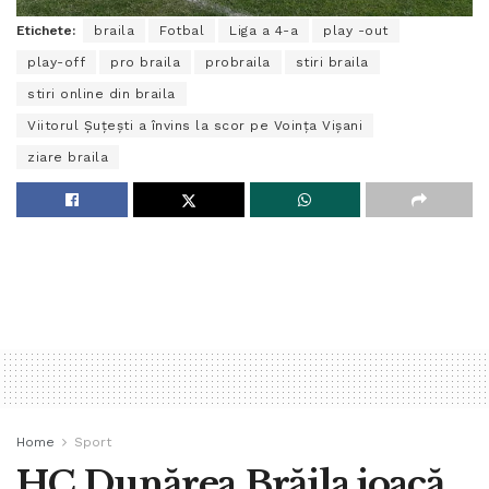
Etichete:
braila
Fotbal
Liga a 4-a
play -out
play-off
pro braila
probraila
stiri braila
stiri online din braila
Viitorul Șuțești a învins la scor pe Voința Vișani
ziare braila
Home
Sport
HC Dunărea Brăila joacă