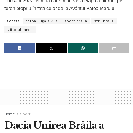
Focșani 2007, echipă care în această etapă a pierdut pe
teren propriu în fața celor de la Avântul Valea Mărului.
Etichete:
fotbal Liga a 3-a
sport braila
stiri braila
Viitorul Ianca
Home
Sport
Dacia Unirea Brăila a