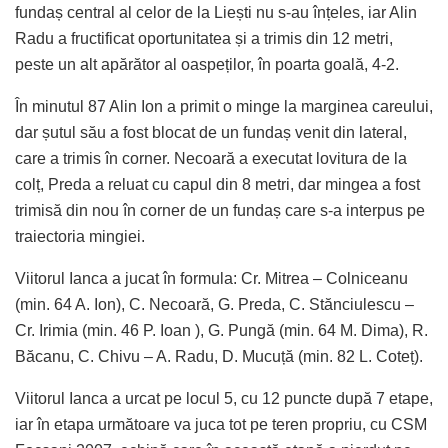
fundaș central al celor de la Liești nu s-au înțeles, iar Alin
Radu a fructificat oportunitatea și a trimis din 12 metri,
peste un alt apărător al oaspeților, în poarta goală, 4-2.
În minutul 87 Alin Ion a primit o minge la marginea careului,
dar șutul său a fost blocat de un fundaș venit din lateral,
care a trimis în corner. Necoară a executat lovitura de la
colț, Preda a reluat cu capul din 8 metri, dar mingea a fost
trimisă din nou în corner de un fundaș care s-a interpus pe
traiectoria mingiei.
Viitorul Ianca a jucat în formula: Cr. Mitrea – Colniceanu
(min. 64 A. Ion), C. Necoară, G. Preda, C. Stănciulescu –
Cr. Irimia (min. 46 P. Ioan ), G. Pungă (min. 64 M. Dima), R.
Băcanu, C. Chivu – A. Radu, D. Mucuță (min. 82 L. Coteț).
Viitorul Ianca a urcat pe locul 5, cu 12 puncte după 7 etape,
iar în etapa următoare va juca tot pe teren propriu, cu CSM