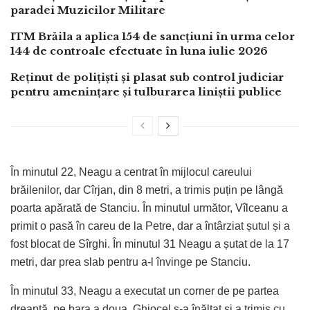
paradei Muzicilor Militare
ITM Brăila a aplica 154 de sancțiuni în urma celor
144 de controale efectuate în luna iulie 2026
Reținut de polițiști și plasat sub control judiciar
pentru amenințare și tulburarea liniștii publice
În minutul 22, Neagu a centrat în mijlocul careului
brăilenilor, dar Cîrjan, din 8 metri, a trimis puțin pe lângă
poarta apărată de Stanciu. În minutul următor, Vîlceanu a
primit o pasă în careu de la Petre, dar a întârziat șutul și a
fost blocat de Sîrghi. În minutul 31 Neagu a șutat de la 17
metri, dar prea slab pentru a-l învinge pe Stanciu.
În minutul 33, Neagu a executat un corner de pe partea
dreaptă, pe bara a doua, Ghiocel s-a înălțat și a trimis cu