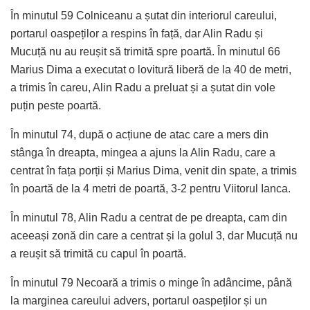
În minutul 59 Colniceanu a șutat din interiorul careului,
portarul oaspeților a respins în față, dar Alin Radu și
Mucuță nu au reușit să trimită spre poartă. În minutul 66
Marius Dima a executat o lovitură liberă de la 40 de metri,
a trimis în careu, Alin Radu a preluat și a șutat din vole
puțin peste poartă.
În minutul 74, după o acțiune de atac care a mers din
stânga în dreapta, mingea a ajuns la Alin Radu, care a
centrat în fața porții și Marius Dima, venit din spate, a trimis
în poartă de la 4 metri de poartă, 3-2 pentru Viitorul Ianca.
În minutul 78, Alin Radu a centrat de pe dreapta, cam din
aceeași zonă din care a centrat și la golul 3, dar Mucuță nu
a reușit să trimită cu capul în poartă.
În minutul 79 Necoară a trimis o minge în adâncime, până
la marginea careului advers, portarul oaspeților și un