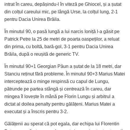
intrat în careu, depășindu-l în viteză pe Ghiocel, și a șutat
din colțul careului mic, pe lângă Urse, la colțul lung, 2-1
pentru Dacia Unirea Brăila.
În minutul 90, o pasă lungă a lui narcis Ioniță l-a găsit pe
Patrick Petre la 25 de metri de poarta oaspeților, a reluat
din prima, cu boltă, bară-gol, 3-1 pentru Dacia Unirea
Brăila, după o reușită de generic TV.
În minutul 90+1 Georgian Păun a șutat de la 18 metri, dar
Stanciu reținut fără probleme. În minutul 90+3 Marius Matei
interceptează o minge respinsă cu capul de Lungu,
pătrunde pe partea stângă și centrează în careu, dar
mingea îl lovește în mână pe Florin Lungu și arbitrul a
dictat al doilea penalty pentru gălățeni. Marius Matei a
executat și a înscris pentru 3-2.
Gălățenii au sperat că pot egala, dar echipa lui Florentin