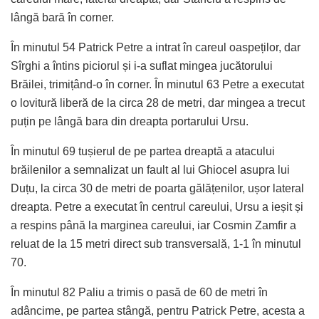
lângă bară în corner.
În minutul 54 Patrick Petre a intrat în careul oaspeților, dar
Sîrghi a întins piciorul și i-a suflat mingea jucătorului
Brăilei, trimițând-o în corner. În minutul 63 Petre a executat
o lovitură liberă de la circa 28 de metri, dar mingea a trecut
puțin pe lângă bara din dreapta portarului Ursu.
În minutul 69 tușierul de pe partea dreaptă a atacului
brăilenilor a semnalizat un fault al lui Ghiocel asupra lui
Duțu, la circa 30 de metri de poarta gălățenilor, ușor lateral
dreapta. Petre a executat în centrul careului, Ursu a ieșit și
a respins până la marginea careului, iar Cosmin Zamfir a
reluat de la 15 metri direct sub transversală, 1-1 în minutul
70.
În minutul 82 Paliu a trimis o pasă de 60 de metri în
adâncime, pe partea stângă, pentru Patrick Petre, acesta a