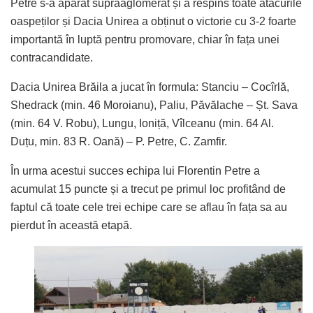
Petre s-a apărat supraaglomerat și a respins toate atacurile
oaspeților și Dacia Unirea a obținut o victorie cu 3-2 foarte
importantă în luptă pentru promovare, chiar în fața unei
contracandidate.
Dacia Unirea Brăila a jucat în formula: Stanciu – Cocîrlă,
Shedrack (min. 46 Moroianu), Paliu, Păvălache – Șt. Sava
(min. 64 V. Robu), Lungu, Ioniță, Vîlceanu (min. 64 Al.
Duțu, min. 83 R. Oană) – P. Petre, C. Zamfir.
În urma acestui succes echipa lui Florentin Petre a
acumulat 15 puncte și a trecut pe primul loc profitând de
faptul că toate cele trei echipe care se aflau în fața sa au
pierdut în această etapă.