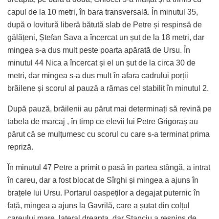
capul de la 10 metri, în bara transversală. În minutul 35,
după o lovitură liberă bătută slab de Petre și respinsă de
gălățeni, Ștefan Sava a încercat un șut de la 18 metri, dar
mingea s-a dus mult peste poarta apărată de Ursu. În
minutul 44 Nica a încercat și el un șut de la circa 30 de
metri, dar mingea s-a dus mult în afara cadrului porții
brăilene și scorul al pauză a rămas cel stabilit în minutul 2.
După pauză, brăilenii au părut mai determinați să revină pe
tabela de marcaj , în timp ce elevii lui Petre Grigoraș au
părut că se mulțumesc cu scorul cu care s-a terminat prima
repriză.
În minutul 47 Petre a primit o pasă în partea stângă, a intrat
în careu, dar a fost blocat de Sîrghi și mingea a ajuns în
brațele lui Ursu. Portarul oaspeților a degajat puternic în
față, mingea a ajuns la Gavrilă, care a șutat din colțul
careului mare, lateral dreapta, dar Stanciu a respins de