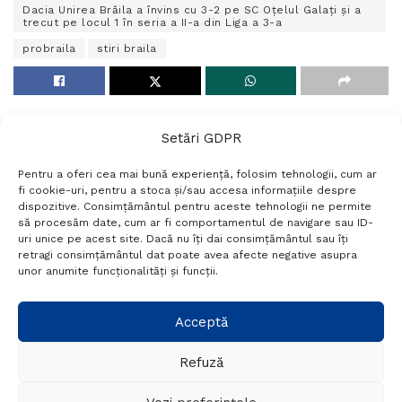
Dacia Unirea Brăila a învins cu 3-2 pe SC Oțelul Galați și a
trecut pe locul 1 în seria a II-a din Liga a 3-a
probraila
stiri braila
Setări GDPR
Pentru a oferi cea mai bună experiență, folosim tehnologii, cum ar
fi cookie-uri, pentru a stoca și/sau accesa informațiile despre
dispozitive. Consimțământul pentru aceste tehnologii ne permite
să procesăm date, cum ar fi comportamentul de navigare sau ID-
uri unice pe acest site. Dacă nu îți dai consimțământul sau îți
Termeni si conditii
Politică de confidențialitate
retragi consimțământul dat poate avea afecte negative asupra
Politica cookies
Setări GDPR
Contact
unor anumite funcționalități și funcții.
Acceptă
Telefon:
+40 788 760 194
Refuză
© Probr.ro 2022. Created by
I
MCreative.ro
.