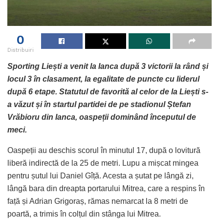
0
Distribuiri
Sporting Liești a venit la Ianca după 3 victorii la rând și
locul 3 în clasament, la egalitate de puncte cu liderul
după 6 etape. Statutul de favorită al celor de la Liești s-
a văzut și în startul partidei de pe stadionul Ștefan
Vrăbioru din Ianca, oaspeții dominând începutul de
meci.
Oaspeții au deschis scorul în minutul 17, după o lovitură
liberă indirectă de la 25 de metri. Lupu a mișcat mingea
pentru șutul lui Daniel Gîță. Acesta a șutat pe lângă zi,
lângă bara din dreapta portarului Mitrea, care a respins în
față și Adrian Grigoraș, rămas nemarcat la 8 metri de
poartă, a trimis în colțul din stânga lui Mitrea.