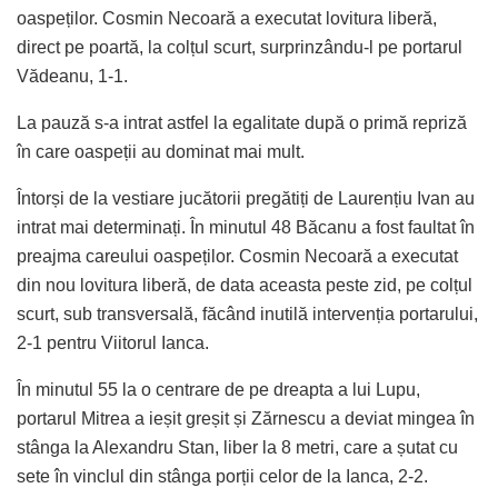
oaspeților. Cosmin Necoară a executat lovitura liberă,
direct pe poartă, la colțul scurt, surprinzându-l pe portarul
Vădeanu, 1-1.
La pauză s-a intrat astfel la egalitate după o primă repriză
în care oaspeții au dominat mai mult.
Întorși de la vestiare jucătorii pregătiți de Laurențiu Ivan au
intrat mai determinați. În minutul 48 Băcanu a fost faultat în
preajma careului oaspeților. Cosmin Necoară a executat
din nou lovitura liberă, de data aceasta peste zid, pe colțul
scurt, sub transversală, făcând inutilă intervenția portarului,
2-1 pentru Viitorul Ianca.
În minutul 55 la o centrare de pe dreapta a lui Lupu,
portarul Mitrea a ieșit greșit și Zărnescu a deviat mingea în
stânga la Alexandru Stan, liber la 8 metri, care a șutat cu
sete în vinclul din stânga porții celor de la Ianca, 2-2.