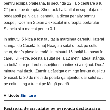
pentru echipa brăileană. În secunda 22, la o centrare a lui
Cîrjan de pe dreapta, Shedrack l-a faultat în suprafața de
pedeapsă pe Nica și centralul a dictat penalty pentru
oaspeți. Cosmin Stoian a executat în dreapta portarului
Stanciu și a marcat pentru 0-1.
În minutul 5 Nica a fost faultat la marginea careului, lateral
stânga, de Cocîrlă. Ionuț Neagu a șutat direct, pe colțul
scurt, dar în plasa laterală. În minutul 16 Ioniță i-a pasat în
careu lui Petre, acesta a șutat de la 12 metri lateral stânga,
cu boltă, dar portarul oaspeților s-a întins și a reținut. Două
minute mai târziu, Zamfir a câștigat o minge într-un duel cu
Ghiocel, la 20 de metri de poarta gălățenilor, dar șutul său
pe colțul lung a trecut pe lângă poartă.
Articole
Similare
Restricții de circulație pe perioada desfășurării