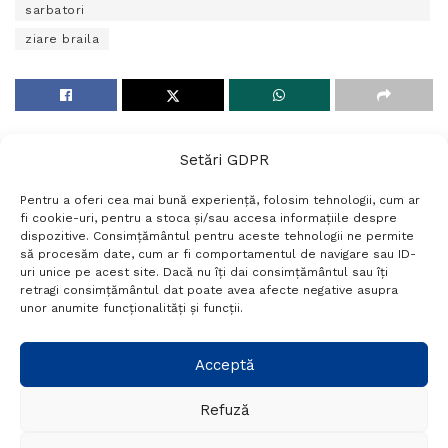
sarbatori
ziare braila
Setări GDPR
Pentru a oferi cea mai bună experiență, folosim tehnologii, cum ar
fi cookie-uri, pentru a stoca și/sau accesa informațiile despre
dispozitive. Consimțământul pentru aceste tehnologii ne permite
să procesăm date, cum ar fi comportamentul de navigare sau ID-
uri unice pe acest site. Dacă nu îți dai consimțământul sau îți
Termeni si conditii
Politică de confidențialitate
retragi consimțământul dat poate avea afecte negative asupra
Politica cookies
Setări GDPR
Contact
unor anumite funcționalități și funcții.
Telefon:
+40 788 760 194
Acceptă
Refuză
© Probr.ro 2022. Created by
I
MCreative.ro
.