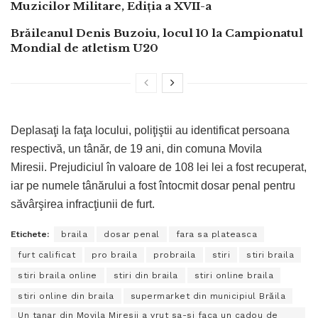
Muzicilor Militare, Ediția a XVII-a
Brăileanul Denis Buzoiu, locul 10 la Campionatul
Mondial de atletism U20
Deplasaţi la faţa locului, poliţiştii au identificat persoana
respectivă, un tânăr, de 19 ani, din comuna Movila
Miresii. Prejudiciul în valoare de 108 lei lei a fost recuperat,
iar pe numele tânărului a fost întocmit dosar penal pentru
săvârşirea infracţiunii de furt.
Etichete:
braila
dosar penal
fara sa plateasca
furt calificat
pro braila
probraila
stiri
stiri braila
stiri braila online
stiri din braila
stiri online braila
stiri online din braila
supermarket din municipiul Brăila
Un tanar din Movila Miresii a vrut sa-si faca un cadou de