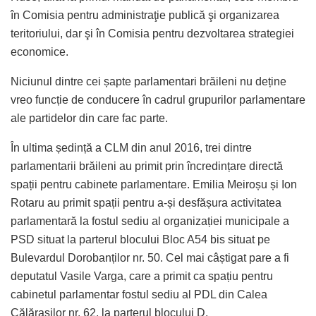
în Comisia pentru administraţie publică şi organizarea
teritoriului, dar şi în Comisia pentru dezvoltarea strategiei
economice.
Niciunul dintre cei șapte parlamentari brăileni nu deține
vreo funcție de conducere în cadrul grupurilor parlamentare
ale partidelor din care fac parte.
În ultima ședință a CLM din anul 2016, trei dintre
parlamentarii brăileni au primit prin încredințare directă
spații pentru cabinete parlamentare. Emilia Meiroșu și Ion
Rotaru au primit spații pentru a-și desfășura activitatea
parlamentară la fostul sediu al organizației municipale a
PSD situat la parterul blocului Bloc A54 bis situat pe
Bulevardul Dorobanților nr. 50. Cel mai câștigat pare a fi
deputatul Vasile Varga, care a primit ca spațiu pentru
cabinetul parlamentar fostul sediu al PDL din Calea
Călărașilor nr. 62, la parterul blocului D.