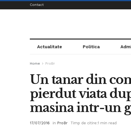
Contact
Actualitate
Politica
Admi
Home
ProBr
Un tanar din co
pierdut viata dup
masina intr-un 
17/07/2016
in
ProBr
Timp de citire:1 min read