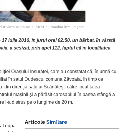
ut viata dupa ce a intrat cu masina intr-un gard
 iulie 2016, în jurul orei 02:50, un bărbat, în vârstă
, a sesizat, prin apel 112, faptul că în localitatea
oliţiei Oraşului Însurăţei, care au constatat că, în urmă cu
ciliat în satul Dudescu, comuna Zăvoaia, în timp ce
din direcţia satului Scărlăteşti către localitatea
trolul maşinii şi a părăsit carosabilul în partea stângă a
are l-a distrus pe o lungime de 20 m.
Articole
Similare
iat după