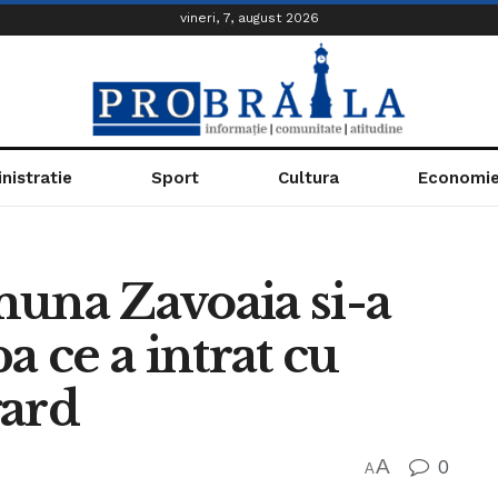
vineri, 7, august 2026
nistratie
Sport
Cultura
Economi
muna Zavoaia si-a
a ce a intrat cu
gard
A
0
A