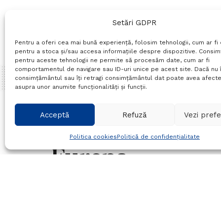
Setări GDPR
Pentru a oferi cea mai bună experiență, folosim tehnologii, cum ar fi 
pentru a stoca și/sau accesa informațiile despre dispozitive. Consi
pentru aceste tehnologii ne permite să procesăm date, cum ar fi
comportamentul de navigare sau ID-uri unice pe acest site. Dacă nu î
consimțământul sau îți retragi consimțământul dat poate avea afecte
asupra unor anumite funcționalități și funcții.
Home
Sport
Acceptă
Refuză
Vezi prefe
Braileanca Iulia 
Politica cookies
Politică de confidențialitate
Europa
17/07/2016
in
Sport
Timp de citire:1 min read