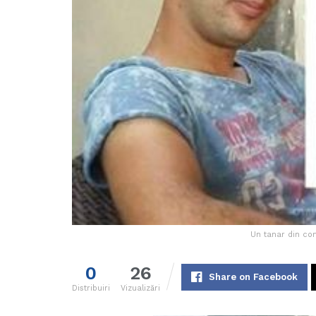
Un tanar din com
0
26
Share on Facebook
Distribuiri
Vizualizări