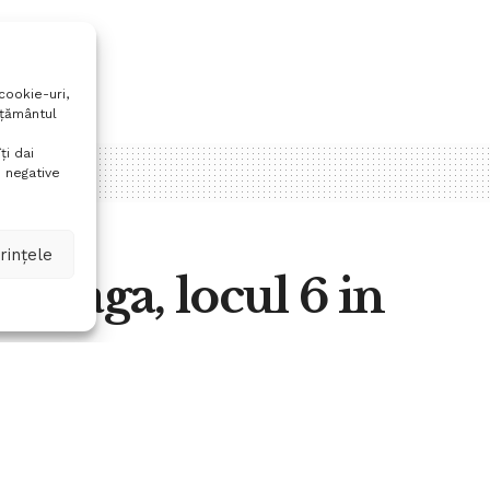
cookie-uri,
mțământul
ți dai
 negative
rințele
Banaga, locul 6 in
A
0
A