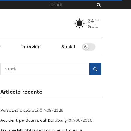
34
°C
Braila
e
Interviuri
Social
Articole recente
Persoană dispărută
07/08/2026
Accident pe Bulevardul Dorobanți
07/08/2026
Trei medalii obținute de Eduard Stoian la