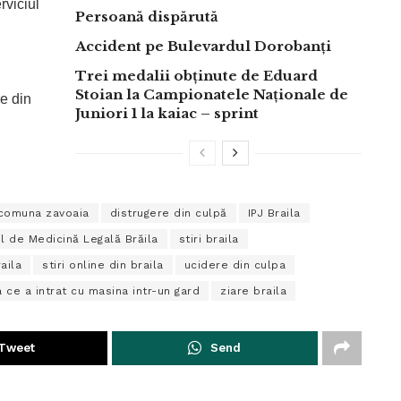
rviciul
Persoană dispărută
Accident pe Bulevardul Dorobanți
Trei medalii obținute de Eduard
Stoian la Campionatele Naționale de
re din
Juniori 1 la kaiac – sprint
comuna zavoaia
distrugere din culpă
IPJ Braila
ul de Medicină Legală Brăila
stiri braila
raila
stiri online din braila
ucidere din culpa
 ce a intrat cu masina intr-un gard
ziare braila
Tweet
Send