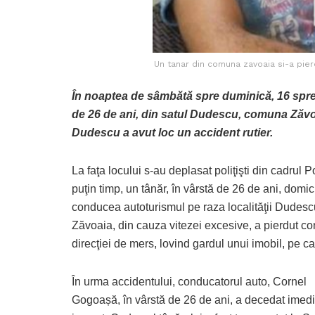
Un tanar din comuna zavoaia si-a pierd
În noaptea de sâmbătă spre duminică, 16 spre 17
de 26 de ani, din satul Dudescu, comuna Zăvoaia
Dudescu a avut loc un accident rutier.
La faţa locului s-au deplasat poliţişti din cadrul P
puţin timp, un tânăr, în vârstă de 26 de ani, domi
conducea autoturismul pe raza localităţii Dudescu, 
Zăvoaia, din cauza vitezei excesive, a pierdut con
direcţiei de mers, lovind gardul unui imobil, pe c
În urma accidentului, conducatorul auto, Cornel
Gogoașă, în vârstă de 26 de ani, a decedat imed