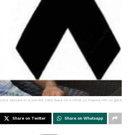
una zavoaia si-a pierdut viata dupa ce a intrat cu masina intr-un gard
Share on Twitter
Share on Whatsapp