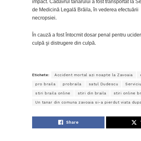
impact. Cadavrul tânărului a fost transportat la Se
de Medicină Legală Brăila, în vederea efectuării
necropsiei.
În cauză a fost întocmit dosar penal pentru ucide
culpă şi distrugere din culpă.
Etichete:
Accident mortal azi noapte la Zavoaia
pro braila
probraila
satul Dudescu
Servici
stiri braila online
stiri din braila
stiri online b
Un tanar din comuna zavoaia si-a pierdut viata dupa
Share