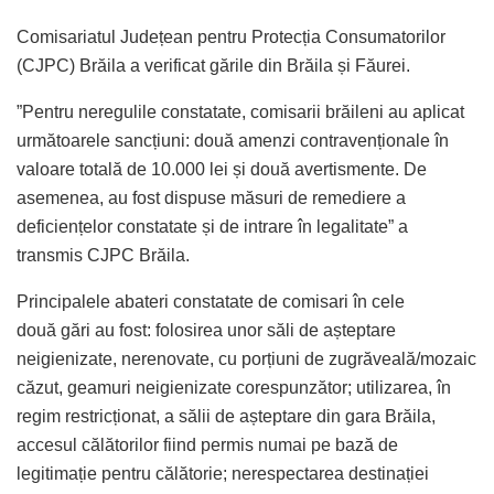
Comisariatul Județean pentru Protecția Consumatorilor
(CJPC) Brăila a verificat gările din Brăila și Făurei.
”Pentru neregulile constatate, comisarii brăileni au aplicat
următoarele sancțiuni: două amenzi contravenționale în
valoare totală de 10.000 lei și două avertismente. De
asemenea, au fost dispuse măsuri de remediere a
deficiențelor constatate și de intrare în legalitate” a
transmis CJPC Brăila.
Principalele abateri constatate de comisari în cele
două gări au fost: folosirea unor săli de așteptare
neigienizate, nerenovate, cu porțiuni de zugrăveală/mozaic
căzut, geamuri neigienizate corespunzător; utilizarea, în
regim restricționat, a sălii de așteptare din gara Brăila,
accesul călătorilor fiind permis numai pe bază de
legitimație pentru călătorie; nerespectarea destinației