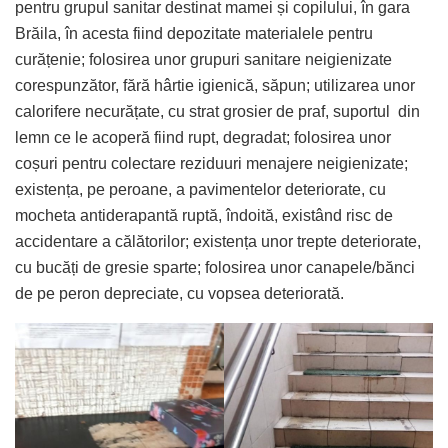
pentru grupul sanitar destinat mamei și copilului, în gara
Brăila, în acesta fiind depozitate materialele pentru
curățenie; folosirea unor grupuri sanitare neigienizate
corespunzător, fără hârtie igienică, săpun; utilizarea unor
calorifere necurățate, cu strat grosier de praf, suportul din
lemn ce le acoperă fiind rupt, degradat; folosirea unor
coșuri pentru colectare reziduuri menajere neigienizate;
existența, pe peroane, a pavimentelor deteriorate, cu
mocheta antiderapantă ruptă, îndoită, existând risc de
accidentare a călătorilor; existența unor trepte deteriorate,
cu bucăți de gresie sparte; folosirea unor canapele/bănci
de pe peron depreciate, cu vopsea deteriorată.