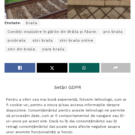
Etichete:
braila
Condiții insalubre în gările din Brăila și Făurei
pro braila
probraila
stiri braila
stiri braila online
stiri din braila
ziare braila
Setări GDPR
Pentru a oferi cea mai bună experiență, folosim tehnologii, cum ar
fi cookie-uri, pentru a stoca și/sau accesa informațiile despre
dispozitive. Consimțământul pentru aceste tehnologii ne permite
să procesăm date, cum ar fi comportamentul de navigare sau ID-
uri unice pe acest site. Dacă nu îți dai consimțământul sau îți
Termeni si conditii
Politică de confidențialitate
retragi consimțământul dat poate avea afecte negative asupra
Politica cookies
Setări GDPR
Contact
unor anumite funcționalități și funcții.