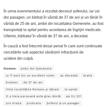
În urma evenimentului a rezultat decesul șoferului, iar cei
doi pasageri, un bărbat în vârstă de 37 de ani și un tânăr în
vârstă de 25 de ani, ambii din localitatea Gemenele, au fost
transportați la spital pentru acordarea de îngrijiri medicale.
Ulterior, bărbatul în vârstă de 37 de ani, a decedat.
În cauză a fost întocmit dosar penal în care sunt continuate
cercetările sub aspectul săvârșirii infracțiunii de
ucidere din culpă.
Etichete:
ambii din Gemenele
ar fi avut loc un accident rutier
au decedat
braila
braileni
de 37 de ani
între localitățile Romanu și Găvani
la spital
O a treia persoană este grav rănită
pe DJ 221
pro braila
probraila
Șoferul și un pasager