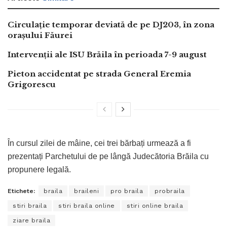
Circulație temporar deviată de pe DJ203, în zona
orașului Făurei
Intervenții ale ISU Brăila în perioada 7-9 august
Pieton accidentat pe strada General Eremia
Grigorescu
În cursul zilei de mâine, cei trei bărbați urmează a fi
prezentați Parchetului de pe lângă Judecătoria Brăila cu
propunere legală.
Etichete:
braila
braileni
pro braila
probraila
stiri braila
stiri braila online
stiri online braila
ziare braila