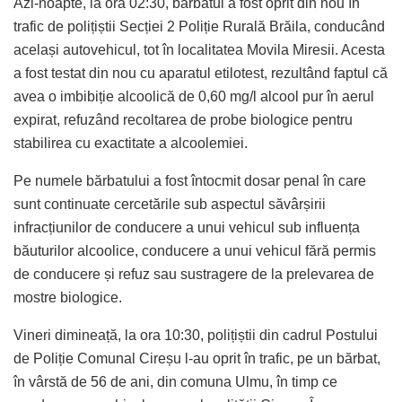
Azi-noapte, la ora 02:30, bărbatul a fost oprit din nou în
trafic de polițiștii Secției 2 Poliție Rurală Brăila, conducând
același autovehicul, tot în localitatea Movila Miresii. Acesta
a fost testat din nou cu aparatul etilotest, rezultând faptul că
avea o imbibiție alcoolică de 0,60 mg/l alcool pur în aerul
expirat, refuzând recoltarea de probe biologice pentru
stabilirea cu exactitate a alcoolemiei.
Pe numele bărbatului a fost întocmit dosar penal în care
sunt continuate cercetările sub aspectul săvârșirii
infracțiunilor de conducere a unui vehicul sub influența
băuturilor alcoolice, conducere a unui vehicul fără permis
de conducere și refuz sau sustragere de la prelevarea de
mostre biologice.
Vineri dimineață, la ora 10:30, polițiștii din cadrul Postului
de Poliție Comunal Cireșu l-au oprit în trafic, pe un bărbat,
în vârstă de 56 de ani, din comuna Ulmu, în timp ce