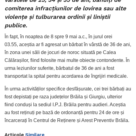
comiterea infracțiunilor de lovirea sau alte
violențe și tulburarea ordinii și liniștii
publice.
În fapt, în noaptea de 8 spre 9 mai a.c., în jurul orei
03.55, aceștia ar fi agresat un bărbat în vârstă de 36 de ani,
în zona unei săli de jocuri de noroc situată pe Calea
Călărașilor, fiind folosite mai multe obiecte contondente. În
urma leziunilor suferite, bărbatul de 36 de ani a fost
transportat la spital pentru acordarea de îngrijiri medicale.
În urma activităților specifice desfășurate, cei trei bărbați au
fost depistați pe raza județelor Brăila și Giurgiu, ulterior
fiind conduși la sediul I.P.J. Brăila pentru audieri. Aceștia
au fost reținuți pe bază de ordonanță pentru 24 de ore și
încarcerați în Centrul de Reținere și Arest Preventiv Brăila.
Articole
Similare