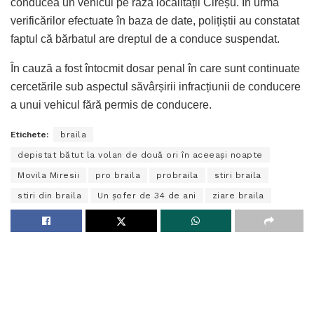
conducea un vehicul pe raza localității Cireșu. În urma
verificărilor efectuate în baza de date, polițiștii au constatat
faptul că bărbatul are dreptul de a conduce suspendat.
În cauză a fost întocmit dosar penal în care sunt continuate
cercetările sub aspectul săvârșirii infracțiunii de conducere
a unui vehicul fără permis de conducere.
Etichete:
braila
depistat bătut la volan de două ori în aceeași noapte
Movila Miresii
pro braila
probraila
stiri braila
stiri din braila
Un șofer de 34 de ani
ziare braila