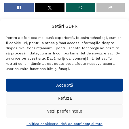
Setări GDPR
Pentru a oferi cea mai bună experiență, folosim tehnologii, cum ar
fi cookie-uri, pentru a stoca și/sau accesa informațiile despre
dispozitive. Consimțământul pentru aceste tehnologii ne permite
să procesăm date, cum ar fi comportamentul de navigare sau ID-
uri unice pe acest site. Dacă nu îți dai consimțământul sau îți
Termeni si conditii
Politică de confidențialitate
retragi consimțământul dat poate avea afecte negative asupra
Politica cookies
Setări GDPR
Contact
unor anumite funcționalități și funcții.
Telefon:
+40 788 760 194
Acceptă
Refuză
© Probr.ro 2022. Created by
I
MCreative.ro
.
Vezi preferințele
Politica cookies
Politică de confidențialitate