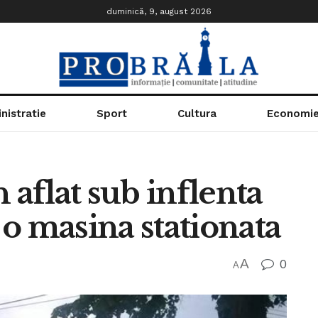
duminică, 9, august 2026
nistratie
Sport
Cultura
Economi
 aflat sub inflenta
t o masina stationata
A
0
A