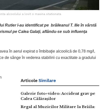
enta alcoolului a lovit o masina stationata
ui Rutier l-au identificat pe brăileanul T. Ilie în vârstă
rismul pe Calea Galaţi, aflându-se sub influenţa
ă avea în aerul expirat o îmbibaţie alcoolică de 0,78 mg/l,
ce de sânge în vederea stabilirii cu exactitate a gradului
m
Articole
Similare
Galerie foto+video: Accident grav pe
Calea Călărașilor
Regal al Muzicilor Militare la Brăila: