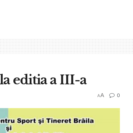
 editia a III-a
A
0
A