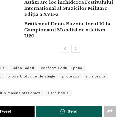
Astăzi are loc închiderea Festivalului
Internațional al Muzicilor Militare,
Ediția a XVII-a
Brăileanul Denis Buzoiu, locul 10 la
Campionatul Mondial de atletism
U20
ila
Calea Galati
conform Codului penal
a
probe biologice de sânge
probraila
stiri braila
vit o masina stationata
ziare braila
Tweet
Send