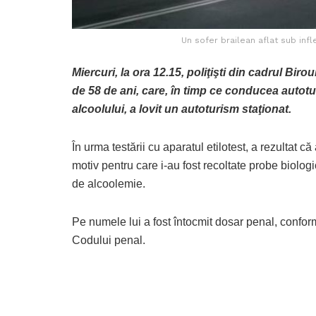
Un sofer brailean aflat sub infl
Miercuri, la ora 12.15, poliţişti din cadrul Biroul
de 58 de ani, care, în timp ce conducea autotu
alcoolului, a lovit un autoturism staţionat.
În urma testării cu aparatul etilotest, a rezultat c
motiv pentru care i-au fost recoltate probe biologi
de alcoolemie.
Pe numele lui a fost întocmit dosar penal, confor
Codului penal.