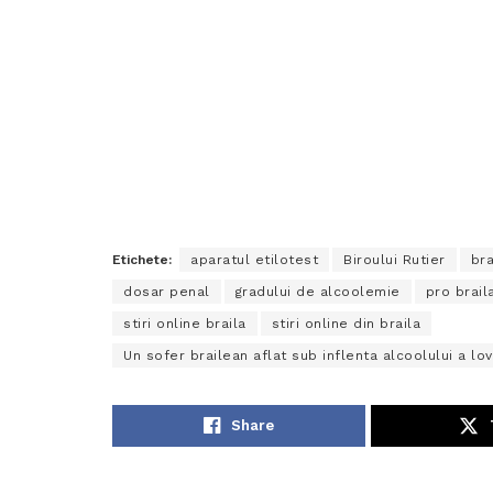
Etichete:
aparatul etilotest
Biroului Rutier
bra
dosar penal
gradului de alcoolemie
pro brail
stiri online braila
stiri online din braila
Un sofer brailean aflat sub inflenta alcoolului a lo
Share