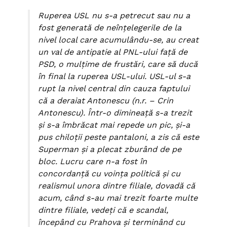
Ruperea USL nu s-a petrecut sau nu a
fost generată de neînţelegerile de la
nivel local care acumulându-se, au creat
un val de antipatie al PNL-ului faţă de
PSD, o mulţime de frustări, care să ducă
în final la ruperea USL-ului. USL-ul s-a
rupt la nivel central din cauza faptului
că a deraiat Antonescu (n.r. – Crin
Antonescu). Într-o dimineaţă s-a trezit
şi s-a îmbrăcat mai repede un pic, şi-a
pus chiloţii peste pantaloni, a zis că este
Superman şi a plecat zburând de pe
bloc. Lucru care n-a fost în
concordanţă cu voinţa politică şi cu
realismul unora dintre filiale, dovadă că
acum, când s-au mai trezit foarte multe
dintre filiale, vedeţi că e scandal,
începând cu Prahova şi terminând cu