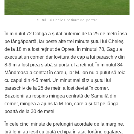
Sutul lui Cheles retinut de portar
În minutul 72 Cotigă a șutat puternic de la 25 de metri însă
pe lângăpoartă, iar peste alte trei minute șutul lui Cheleș
de la 18 m a fost reținut de Oprea. În minutul 78, Gagu a
executat un corner, dar lovitura de cap a lui paraschiv din
8-9 m a fost prea slabă și portarul a reținut. În minutul 84
Mândroasa a centrat în careu, iar M. Ion nu a putut să reia
cu capul din 4-5 metri. Un minut mai târziu șutul lui
paraschiv de la 25 de metri a fost deviat în corner.
Buzoienii au respins mingea centrată de Samuilă din
corner, mingea a ajuns la M. Ion, care a șutat pe lângă
poartă de la 30 de metri.
În cele cinci minute de prelungiri acordate de la margine,
brăilenii au ieșit cu toată echipa în atac forțând egalarea