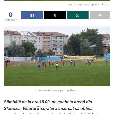
Insurateiul s-a oprit in Buzau
0
Distribuiri
Insurateiul s-a oprit in Buzau
Sâmbătă de la ora 18.00, pe cocheta arenă din
Slobozia, Viitorul Însurăței a încercat să obțină