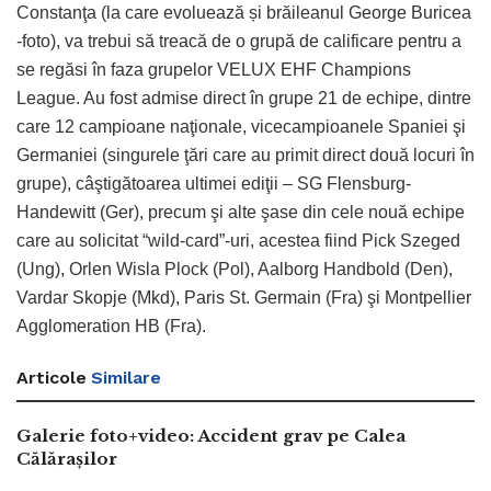
Constanţa (la care evoluează și brăileanul George Buricea
-foto), va trebui să treacă de o grupă de calificare pentru a
se regăsi în faza grupelor VELUX EHF Champions
League. Au fost admise direct în grupe 21 de echipe, dintre
care 12 campioane naţionale, vicecampioanele Spaniei şi
Germaniei (singurele ţări care au primit direct două locuri în
grupe), câştigătoarea ultimei ediţii – SG Flensburg-
Handewitt (Ger), precum şi alte şase din cele nouă echipe
care au solicitat “wild-card”-uri, acestea fiind Pick Szeged
(Ung), Orlen Wisla Plock (Pol), Aalborg Handbold (Den),
Vardar Skopje (Mkd), Paris St. Germain (Fra) şi Montpellier
Agglomeration HB (Fra).
Articole
Similare
Galerie foto+video: Accident grav pe Calea
Călărașilor