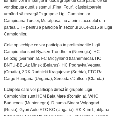
formații vor fi împărțite în două grupe de câte patru, ce se
vor disputa după sistemul „Final Four”, câștigătoarele
urmând să meargă în grupele Ligii Campionilor.
Campioana Turciei, Muratpasa, nu a primit acceptul din
partea EHF pentru a participa în sezonul 2014-2015 al Ligii
Campionilor.
Cele opt echipe ce vor participa în preliminariile Ligii
Campionilor sunt Byasen Trondheim (Norvegia), HC
Leipzig (Germania), FC Midtjylland (Danemarca), HC
BNTU-BELAz Minsk (Belarus), HC Podravka Vegeta
(Croația), ZRK Radnicki Kragujevac (Serbia), FTC Rail
Cargo Hungaria (Ungaria), Sercodak/Dalfsen (Olanda)
Echipele care vor participa direct în grupele Ligii
Campionilor sunt HCM Baia Mare (România), WHC
Buducnost (Muntenegru), Dinamo-Sinara Volgograd
(Rusia), Gyori Auto ETO KC (Ungaria), RK Krim Ljubljana