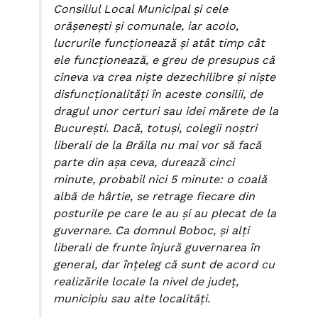
Consiliul Local Municipal şi cele
orăşeneşti şi comunale, iar acolo,
lucrurile funcţionează şi atât timp cât
ele funcţionează, e greu de presupus că
cineva va crea nişte dezechilibre şi nişte
disfuncţionalităţi în aceste consilii, de
dragul unor certuri sau idei mărete de la
Bucureşti. Dacă, totuşi, colegii noştri
liberali de la Brăila nu mai vor să facă
parte din aşa ceva, durează cinci
minute, probabil nici 5 minute: o coală
albă de hârtie, se retrage fiecare din
posturile pe care le au şi au plecat de la
guvernare. Ca domnul Boboc, şi alţi
liberali de frunte înjură guvernarea în
general, dar înţeleg că sunt de acord cu
realizările locale la nivel de judeţ,
municipiu sau alte localităţi.