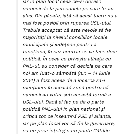
iar în plan local ceea ce-şi doresc
oamenii de la persoanele pe care le-au
ales. Din păcate, iată că acest lucru nu a
mai fost posibil prin ruperea USL-ului.
Trebuie acceptat că este nevoie să fie
majorităţi la nivelul consiliilor locale
municipale şi judeţene pentru a
funcţiona, în caz contrar se va face doar
politică. În ceea ce priveşte alinaţa cu
PNL-ul, eu consider că decizia pe care
noi am luat-o sâmbătă (n.r. – 14 iunie
2014) a fost aceea de a încerca să-i
menţinem în această zonă pentru că
oamenii au votat sub această formă a
USL-ului. Dacă ei fac pe de o parte
politică PNL-ului în plan naţional şi
critică tot ce înseamnă PSD şi alianţa,
iar pe plan local vor să fie la guvernare,
eu nu prea înţeleg cum poate Cătălin