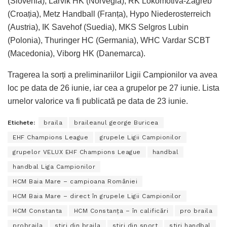
(Slovenia), Larvik HK (Norvegia), RK Lokomotiva-Zagreb
(Croația), Metz Handball (Franța), Hypo Niederosterreich
(Austria), IK Savehof (Suedia), MKS Selgros Lubin
(Polonia), Thuringer HC (Germania), WHC Vardar SCBT
(Macedonia), Viborg HK (Danemarca).
Tragerea la sorți a preliminariilor Ligii Campionilor va avea
loc pe data de 26 iunie, iar cea a grupelor pe 27 iunie. Lista
urnelor valorice va fi publicată pe data de 23 iunie.
Etichete:
braila
braileanul george Buricea
EHF Champions League
grupele Ligii Campionilor
grupelor VELUX EHF Champions League
handbal
handbal Liga Campionilor
HCM Baia Mare – campioana României
HCM Baia Mare – direct în grupele Ligii Campionilor
HCM Constanta
HCM Constanţa – în calificări
pro braila
probraila
stiri din braila
stiri din sport
stiri handbal