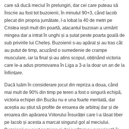
care să ducă meciul în prelungiri, dar cei care puteau să
înscrie au fost tot buzoienii, în minutul 90+3, când Iacob
plecat din propria jumătate, l-a lobat la 40 de metri pe
Cristea ieșit mult din poartă, atacantul buzoian a urmărit
mingea dar a intrat în unghi și a șutat peste poarta goală de
sub privirile lui Cheleș. Buzoienii s-au apărat și au tras cât
au putut de timp, acuzând o sumedenie de crampe
musculare, iar la final și-au atins scopul, obținând victoria
care le-a adus promovarea în Liga a 3-a la doar un an de la
înființare.
Dacă luăm în considerare jocul din repriza a doua, când
mai mult de 90% din timp pe teren a fost o singură echipă,
victoria echipei din Buzău nu e una foarte meritată, dar
aceștia au știut să profite de eroarea de arbitraj dar și de
eroarea din apărarea Viitorului Însurăței care l-a lăsat liber
pe Iacob și acesta a marcat singurul gol al meciului.