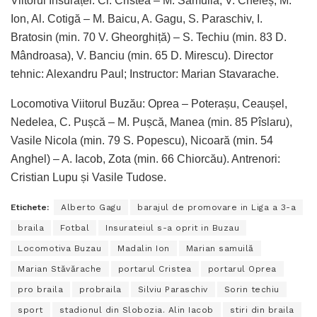
Viitorul Însurăței: Cr. Cristea – M. Samuilă, V. Cheleș, M.
Ion, Al. Cotigă – M. Baicu, A. Gagu, S. Paraschiv, I.
Bratosin (min. 70 V. Gheorghiță) – S. Techiu (min. 83 D.
Mândroasa), V. Banciu (min. 65 D. Mirescu). Director
tehnic: Alexandru Paul; Instructor: Marian Stavarache.
Locomotiva Viitorul Buzău: Oprea – Poterașu, Ceaușel,
Nedelea, C. Pușcă – M. Pușcă, Manea (min. 85 Pîslaru),
Vasile Nicola (min. 79 S. Popescu), Nicoară (min. 54
Anghel) – A. Iacob, Zota (min. 66 Chiorcău). Antrenori:
Cristian Lupu și Vasile Tudose.
Etichete:
Alberto Gagu
barajul de promovare in Liga a 3-a
braila
Fotbal
Insurateiul s-a oprit in Buzau
Locomotiva Buzau
Madalin Ion
Marian samuilă
Marian Stăvărache
portarul Cristea
portarul Oprea
pro braila
probraila
Silviu Paraschiv
Sorin techiu
sport
stadionul din Slobozia. Alin Iacob
stiri din braila