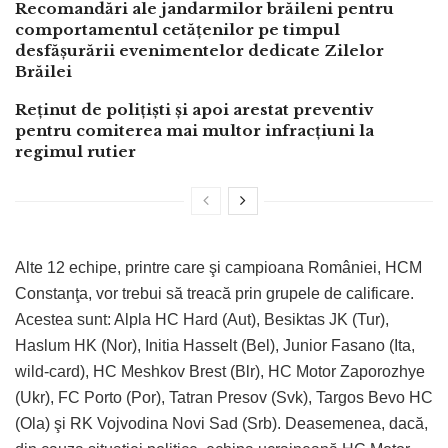
Recomandări ale jandarmilor brăileni pentru
comportamentul cetățenilor pe timpul
desfășurării evenimentelor dedicate Zilelor
Brăilei
Reținut de polițiști și apoi arestat preventiv
pentru comiterea mai multor infracțiuni la
regimul rutier
Alte 12 echipe, printre care şi campioana României, HCM
Constanţa, vor trebui să treacă prin grupele de calificare.
Acestea sunt: Alpla HC Hard (Aut), Besiktas JK (Tur),
Haslum HK (Nor), Initia Hasselt (Bel), Junior Fasano (Ita,
wild-card), HC Meshkov Brest (Blr), HC Motor Zaporozhye
(Ukr), FC Porto (Por), Tatran Presov (Svk), Targos Bevo HC
(Ola) şi RK Vojvodina Novi Sad (Srb). Deasemenea, dacă,