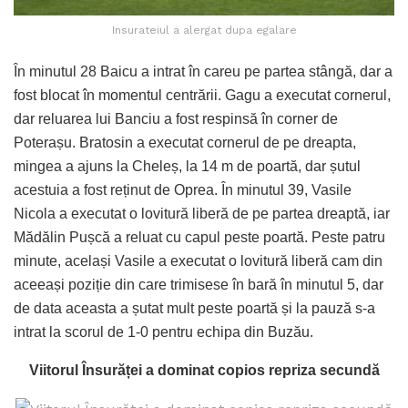
Insurateiul a alergat dupa egalare
În minutul 28 Baicu a intrat în careu pe partea stângă, dar a
fost blocat în momentul centrării. Gagu a executat cornerul,
dar reluarea lui Banciu a fost respinsă în corner de
Poterașu. Bratosin a executat cornerul de pe dreapta,
mingea a ajuns la Cheleș, la 14 m de poartă, dar șutul
acestuia a fost reținut de Oprea. În minutul 39, Vasile
Nicola a executat o lovitură liberă de pe partea dreaptă, iar
Mădălin Pușcă a reluat cu capul peste poartă. Peste patru
minute, același Vasile a executat o lovitură liberă cam din
aceeași poziție din care trimisese în bară în minutul 5, dar
de data aceasta a șutat mult peste poartă și la pauză s-a
intrat la scorul de 1-0 pentru echipa din Buzău.
Viitorul Însurăței a dominat copios repriza secundă