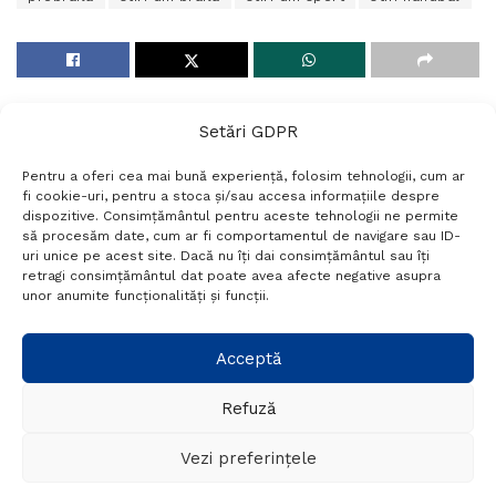
Setări GDPR
Pentru a oferi cea mai bună experiență, folosim tehnologii, cum ar
fi cookie-uri, pentru a stoca și/sau accesa informațiile despre
dispozitive. Consimțământul pentru aceste tehnologii ne permite
să procesăm date, cum ar fi comportamentul de navigare sau ID-
uri unice pe acest site. Dacă nu îți dai consimțământul sau îți
Termeni si conditii
Politică de confidențialitate
retragi consimțământul dat poate avea afecte negative asupra
Politica cookies
Setări GDPR
Contact
unor anumite funcționalități și funcții.
Telefon:
+40 788 760 194
Acceptă
Refuză
© Probr.ro 2022. Created by
I
MCreative.ro
.
Vezi preferințele