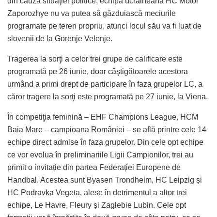
din cauza situaţiei politice, echipa ucraineană HC Motor
Zaporozhye nu va putea să găzduiască meciurile
programate pe teren propriu, atunci locul său va fi luat de
slovenii de la Gorenje Velenje.
Tragerea la sorţi a celor trei grupe de calificare este
programată pe 26 iunie, doar câştigătoarele acestora
urmând a primi drept de participare în faza grupelor LC, a
căror tragere la sorţi este programată pe 27 iunie, la Viena.
În competiţia feminină – EHF Champions League, HCM
Baia Mare – campioana României – se află printre cele 14
echipe direct admise în faza grupelor. Din cele opt echipe
ce vor evolua în preliminariile Ligii Campionilor, trei au
primit o invitație din partea Federației Europene de
Handbal. Acestea sunt Byasen Trondheim, HC Leipzig și
HC Podravka Vegeta, alese în detrimentul a altor trei
echipe, Le Havre, Fleury și Zaglebie Lubin. Cele opt