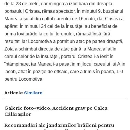
de la 23 de metri, dar mingea a izbit bara din dreapta
portarului Cristea, rămas spectator. În minutul 9, buzoianul
Manea a șutat din colțul careului de 16 matri, dar Cristea a
apărat. În minutul 24 cei de la Însurăței au beneficiat de
prima loviturăde la colțul terenului, rămasă însă fără
rezultat, iar Locomotiva a pornit un atac pe partea dreaptă,
Zota a schimbat direcția de atac până la Manea aflat în
careul celor de la Însurăței, portarul Cristea i-a ieșit în
întâmpinare, iar Manea i-a pasat în mijlocul careului lui Alin
Iacob, aflat în poziție de offsaid, care a trimis în poartă, 1-0
pentru Locomotiva.
Articole
Similare
Galerie foto+video: Accident grav pe Calea
Călărașilor
Recomandări ale jandarmilor brăileni pentru