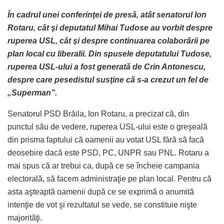
În cadrul unei conferinţei de presă, atât senatorul Ion
Rotaru, cât şi deputatul Mihai Tudose au vorbit despre
ruperea USL, cât şi despre continuarea colaborării pe
plan local cu liberalii. Din spusele deputatului Tudose,
ruperea USL-ului a fost generată de Crin Antonescu,
despre care pesedistul susţine că s-a crezut un fel de
„Superman”.
Senatorul PSD Brăila, Ion Rotaru, a precizat că, din
punctul său de vedere, ruperea USL-ului este o greşeală
din prisma faptului că oamenii au votat USL fără să facă
deosebire dacă este PSD, PC, UNPR sau PNL. Rotaru a
mai spus că ar trebui ca, după ce se încheie campania
electorală, să facem administraţie pe plan local. Pentru că
asta aşteaptă oamenii după ce se exprimă o anumită
intenţie de vot şi rezultatul se vede, se constituie nişte
majorităţi.