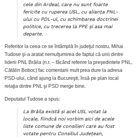
cele din Ardeal, care nu sunt foarte
fericite cu ruperea USL, cu alianţa PNL-
ului cu PDL-ul, cu schimbarea doctrinei
politice, cu trecerea la PPE şi asa mai
departe.
Referitor la ceea ce se întâmplă în judeţul nostru, Mihai
Tudose şi-a aratat nemulţumirea de faptul că unii dintre
liderii PNL Brăila (n.r. – făcând referire la preşedintele PNL,
Cătălin Boboc) fac comentarii mult prea dure la adresa
PSD-ului, când ajung la Bucureşti, însă pe plan local
relaţia dintre PNL şi PSD merge bine.
Deputatul Tudose a spus:
La Brăila există şi acel USL votat la
locale, fiindcă noi vorbim aici de acele
liste comune de consilieri care au fost
votate pentru Consiliul Judeţean,