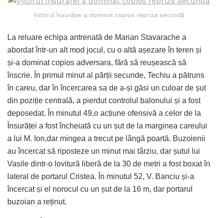
Viitorul Însurăței a dominat copios repriza secundă
La reluare echipa antrenată de Marian Stavarache a
abordat într-un alt mod jocul, cu o altă așezare în teren și
și-a dominat copios adversara, fără să reușească să
înscrie. În primul minut al părții secunde, Techiu a pătruns
în careu, dar în încercarea sa de a-și găsi un culoar de șut
din poziție centrală, a pierdut controlul balonului și a fost
deposedat. În minutul 49,o acțiune ofensivă a celor de la
Însurăței a fost încheiată cu un șut de la marginea careului
a lui M. Ion,dar mingea a trecut pe lângă poartă. Buzoienii
au încercat să riposteze un minut mai târziu, dar șutul lui
Vasile dintr-o lovitură liberă de la 30 de metri a fost boxat în
lateral de portarul Cristea. În minutul 52, V. Banciu și-a
încercat și el norocul cu un șut de la 16 m, dar portarul
buzoian a reținut.