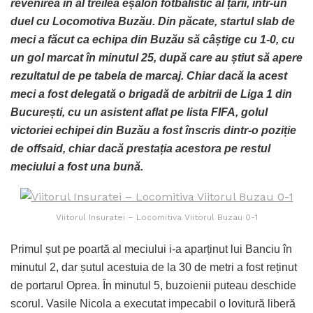
revenirea în al treilea eșalon fotbalistic al țării, într-un
duel cu Locomotiva Buzău. Din păcate, startul slab de
meci a făcut ca echipa din Buzău să câștige cu 1-0, cu
un gol marcat în minutul 25, după care au știut să apere
rezultatul de pe tabela de marcaj. Chiar dacă la acest
meci a fost delegată o brigadă de arbitrii de Liga 1 din
București, cu un asistent aflat pe lista FIFA, golul
victoriei echipei din Buzău a fost înscris dintr-o poziție
de offsaid, chiar dacă prestația acestora pe restul
meciului a fost una bună.
Viitorul Insuratei – Locomitiva Viitorul Buzau 0-1
Primul șut pe poartă al meciului i-a aparținut lui Banciu în
minutul 2, dar șutul acestuia de la 30 de metri a fost reținut
de portarul Oprea. În minutul 5, buzoienii puteau deschide
scorul. Vasile Nicola a executat impecabil o lovitură liberă