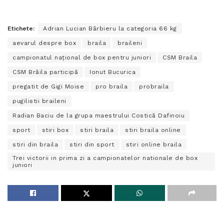
Etichete:
Adrian Lucian Bărbieru la categoria 66 kg
aevarul despre box
braila
braileni
campionatul național de box pentru juniori
CSM Braila
CSM Brăila participă
Ionut Bucurica
pregatit de Gigi Moise
pro braila
probraila
pugilistii braileni
Radian Baciu de la grupa maestrului Costică Dafinoiu
sport
stiri box
stiri braila
stiri braila online
stiri din braila
stiri din sport
stiri online braila
Trei victorii in prima zi a campionatelor nationale de box
juniori