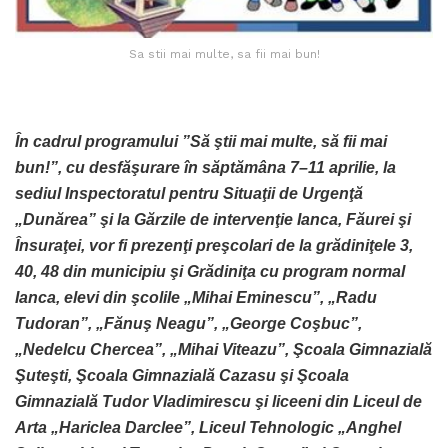
Sa stii mai multe, sa fii mai bun!
În cadrul programului ”Să ştii mai multe, să fii mai
bun!”, cu desfăşurare în săptămâna 7–11 aprilie, la
sediul Inspectoratul pentru Situaţii de Urgenţă
„Dunărea” şi la Gărzile de intervenţie Ianca, Făurei şi
Însuraţei, vor fi prezenţi preşcolari de la grădiniţele 3,
40, 48 din municipiu şi Grădiniţa cu program normal
Ianca, elevi din şcolile „Mihai Eminescu”, „Radu
Tudoran”, „Fănuş Neagu”, „George Coşbuc”,
„Nedelcu Chercea”, „Mihai Viteazu”, Şcoala Gimnazială
Şuteşti, Şcoala Gimnazială Cazasu şi Şcoala
Gimnazială Tudor Vladimirescu şi liceeni din Liceul de
Arta „Hariclea Darclee”, Liceul Tehnologic „Anghel