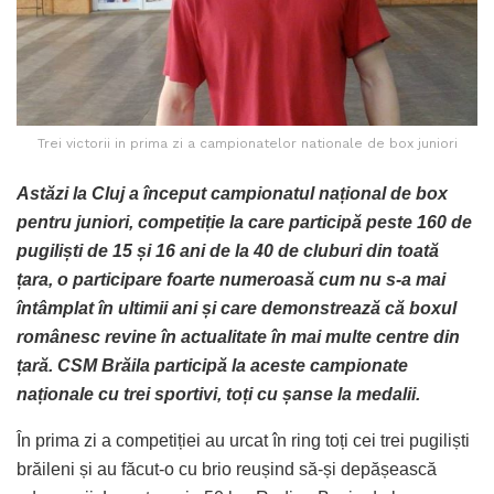
Trei victorii in prima zi a campionatelor nationale de box juniori
Astăzi la Cluj a început campionatul național de box
pentru juniori, competiție la care participă peste 160 de
pugiliști de 15 și 16 ani de la 40 de cluburi din toată
țara, o participare foarte numeroasă cum nu s-a mai
întâmplat în ultimii ani și care demonstrează că boxul
românesc revine în actualitate în mai multe centre din
țară. CSM Brăila participă la aceste campionate
naționale cu trei sportivi, toți cu șanse la medalii.
În prima zi a competiției au urcat în ring toți cei trei pugiliști
brăileni și au făcut-o cu brio reușind să-și depășească