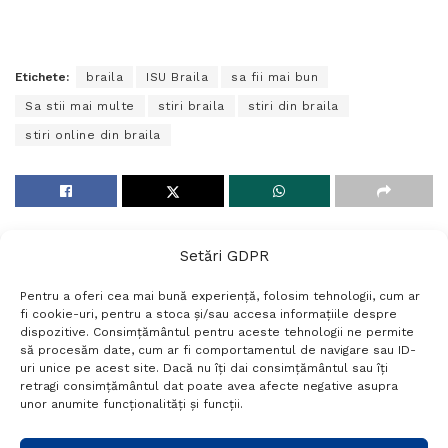
Etichete:
braila
ISU Braila
sa fii mai bun
Sa stii mai multe
stiri braila
stiri din braila
stiri online din braila
Setări GDPR
Pentru a oferi cea mai bună experiență, folosim tehnologii, cum ar
fi cookie-uri, pentru a stoca și/sau accesa informațiile despre
dispozitive. Consimțământul pentru aceste tehnologii ne permite
să procesăm date, cum ar fi comportamentul de navigare sau ID-
uri unice pe acest site. Dacă nu îți dai consimțământul sau îți
Termeni si conditii
Politică de confidențialitate
retragi consimțământul dat poate avea afecte negative asupra
Politica cookies
Setări GDPR
Contact
unor anumite funcționalități și funcții.