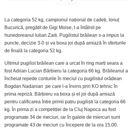
La categoria 52 kg, campionul național de cadeți, Ionuț
Bucurică, pregătit de Gigi Moise, l-a întâlnit pe
hunedoreanul Iulian Zaiti. Pugilistul brăilean s-a impus la
puncte, decizie 3-0 și va boxa joi după amiază în sferturile
de finală la categoria 52 kg.
Ultimul pugilist brăilean care a urcat în ring marți seara a
fost Adrian Lucian Bărbieru la categoria 66 kg. Brăileanul a
încheiat repede conturile în meciul cu pugilistul orădean
Bogdan Nadanian pe care l-a învins prin KO tehnic în
prima repriză. Bărbieru va boxa și el joi după amiază
pentru calificarea între primii patru pugiliști la categoria 66
kg. În prima zi a competiției de la Cluj Napoca au fost
programate 34 de meciuri, iar în galele de miercuri sunt
programate 43 de meciuri cu începere de la ora 15.00.