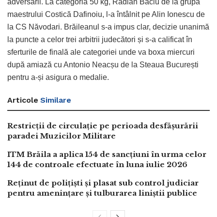
adversarii. La categoria 50 kg, Radian Baciu de la grupa
maestrului Costică Dafinoiu, l-a întâlnit pe Alin Ionescu de
la CS Năvodari. Brăileanul s-a impus clar, decizie unanimă
la puncte a celor trei arbitrii judecători și s-a calificat în
sferturile de finală ale categoriei unde va boxa miercuri
după amiază cu Antonio Neacșu de la Steaua București
pentru a-și asigura o medalie.
Articole
Similare
Restricții de circulație pe perioada desfășurării
paradei Muzicilor Militare
ITM Brăila a aplica 154 de sancțiuni în urma celor
144 de controale efectuate în luna iulie 2026
Reținut de polițiști și plasat sub control judiciar
pentru amenințare și tulburarea liniștii publice