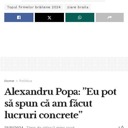
Topul firmelor brăilene 2024
ziare braila
Home
Politica
Alexandru Popa: ”Eu pot
să spun că am făcut
lucruri concrete”
A
21/11/2024
Timp de citire:2 mins read