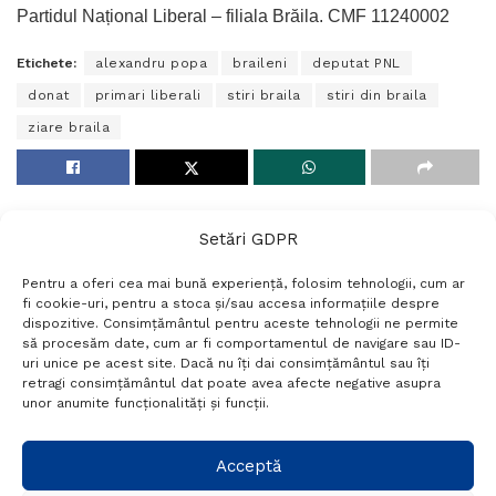
Partidul Național Liberal – filiala Brăila. CMF 11240002
Etichete:
alexandru popa
braileni
deputat PNL
donat
primari liberali
stiri braila
stiri din braila
ziare braila
Setări GDPR
Pentru a oferi cea mai bună experiență, folosim tehnologii, cum ar
fi cookie-uri, pentru a stoca și/sau accesa informațiile despre
dispozitive. Consimțământul pentru aceste tehnologii ne permite
să procesăm date, cum ar fi comportamentul de navigare sau ID-
uri unice pe acest site. Dacă nu îți dai consimțământul sau îți
Termeni si conditii
Politică de confidențialitate
retragi consimțământul dat poate avea afecte negative asupra
Politica cookies
Setări GDPR
Contact
unor anumite funcționalități și funcții.
Telefon:
+40 788 760 194
Acceptă