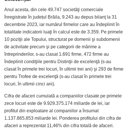
Anul acesta, din cele 49.747 societăţi comerciale
înregistrate în județul Brăila, 9.243 au depus bilanţ la 31
decembrie 2023, iar numărul firmelor care au îndeplinit în
totalitate indicatorii luaţi în calcul este de 3.359. Pe primele
10 poziţii ale Topului, structurat pe domenii şi subdomenii
de activitate precum şi pe categorii de mărime a
întreprinderilor, s-au clasat 1.691 firme, 472 firme au
îndeplinit condiţiile pentru Distinţii de excelenţă (s-au
clasat în primele trei locuri, în ultimii trei ani) şi 293 de firme
pentru Trofee de excelenţă (s-au clasat în primele trei
locuri, în ultimii cinci ani).
Cifra de afaceri cumulată a companiilor clasate pe primele
zece locuri este de 9.929.375.174 miliarde de lei, iar
profitul din exploatare al companiilor a însumat
1.137.865.853 miliarde lei. Ponderea profitului din cifra de
afaceri a reprezentat 11,46% din cifra totală de afaceri.