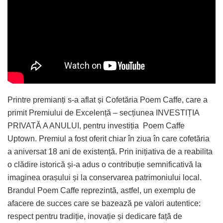
Printre premianți s-a aflat și Cofetăria Poem Caffe, care a
primit Premiului de Excelență – secțiunea INVESTIȚIA
PRIVATĂ A ANULUI, pentru investiția Poem Caffe
Uptown. Premiul a fost oferit chiar în ziua în care cofetăria
a aniversat 18 ani de existență. Prin inițiativa de a reabilita
o clădire istorică și-a adus o contribuție semnificativă la
imaginea orașului și la conservarea patrimoniului local.
Brandul Poem Caffe reprezintă, astfel, un exemplu de
afacere de succes care se bazează pe valori autentice:
respect pentru tradiție, inovație și dedicare față de