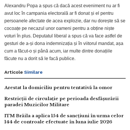
Alexandru Popa a spus că dacă acest eveniment nu ar fi
avut loc în campania electorală ar fi donat și el pentru
persoanele afectate de acea explozie, dar nu dorește să se
cocoațe pe necazul unor oameni pentru a obține niște
voturi în plus. Deputatul liberal a spus că va face astfel de
gesturi de a-și dona indemnizația și în viitorul mandat, așa
cum a făcut-o și până acum, iar multe dintre donațiile
făcute nu a dorit să le facă publice.
Articole
Similare
Arestat la domiciliu pentru tentativă la omor
Restricții de circulație pe perioada desfășurării
paradei Muzicilor Militare
ITM Brăila a aplica 154 de sancțiuni în urma celor
144 de controale efectuate în luna iulie 2026