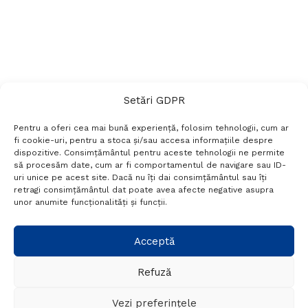
Setări GDPR
Pentru a oferi cea mai bună experiență, folosim tehnologii, cum ar
fi cookie-uri, pentru a stoca și/sau accesa informațiile despre
dispozitive. Consimțământul pentru aceste tehnologii ne permite
să procesăm date, cum ar fi comportamentul de navigare sau ID-
uri unice pe acest site. Dacă nu îți dai consimțământul sau îți
Termeni si conditii
Politică de confidențialitate
retragi consimțământul dat poate avea afecte negative asupra
Politica cookies
Setări GDPR
Contact
unor anumite funcționalități și funcții.
Telefon:
+40 788 760 194
Acceptă
Refuză
© Probr.ro 2022. Created by
I
MCreative.ro
.
Vezi preferințele