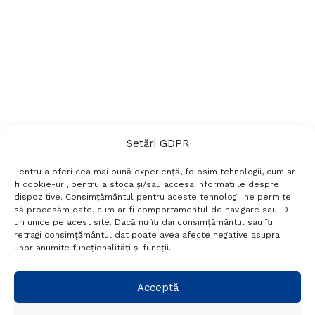
Setări GDPR
Pentru a oferi cea mai bună experiență, folosim tehnologii, cum ar
fi cookie-uri, pentru a stoca și/sau accesa informațiile despre
dispozitive. Consimțământul pentru aceste tehnologii ne permite
să procesăm date, cum ar fi comportamentul de navigare sau ID-
uri unice pe acest site. Dacă nu îți dai consimțământul sau îți
Termeni si conditii
Politică de confidențialitate
retragi consimțământul dat poate avea afecte negative asupra
Politica cookies
Setări GDPR
Contact
unor anumite funcționalități și funcții.
Telefon:
+40 788 760 194
Acceptă