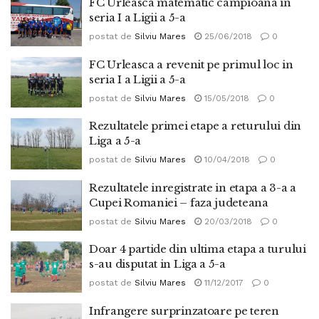
FC Urleasca matematic campioana in
seria I a Ligii a 5-a
postat de
Silviu Mares
25/06/2018
0
FC Urleasca a revenit pe primul loc in
seria I a Ligii a 5-a
postat de
Silviu Mares
15/05/2018
0
Rezultatele primei etape a returului din
Liga a 5-a
postat de
Silviu Mares
10/04/2018
0
Rezultatele inregistrate in etapa a 3-a a
Cupei Romaniei – faza judeteana
postat de
Silviu Mares
20/03/2018
0
Doar 4 partide din ultima etapa a turului
s-au disputat in Liga a 5-a
postat de
Silviu Mares
11/12/2017
0
Infrangere surprinzatoare pe teren