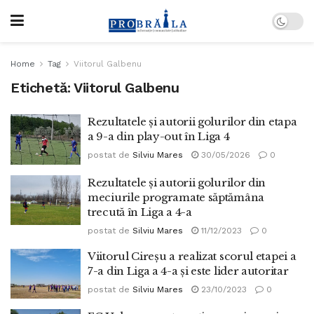
Home
Tag
Viitorul Galbenu
Etichetă:
Viitorul Galbenu
Rezultatele și autorii golurilor din etapa
a 9-a din play-out în Liga 4
postat de
Silviu Mares
30/05/2026
0
Rezultatele și autorii golurilor din
meciurile programate săptămâna
trecută în Liga a 4-a
postat de
Silviu Mares
11/12/2023
0
Viitorul Cireșu a realizat scorul etapei a
7-a din Liga a 4-a și este lider autoritar
postat de
Silviu Mares
23/10/2023
0