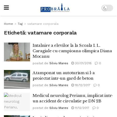
Home
Tag
vatamare corporala
Etichetă:
vatamare corporala
Intalnire a elevilor la la Scoala I. L.
Caragiale cu campioana olimpica Diana
Mocanu
postat de
Silviu Mares
30/01/2018
0
A tamponat un autoturism si l-a
proiectat intr-un gard de beton
postat de
Silviu Mares
18/12/2017
0
Medicul neurolog Perianu, implicat intr-
un accident de circulatie pe DN 2B
postat de
Silviu Mares
11/12/2017
0