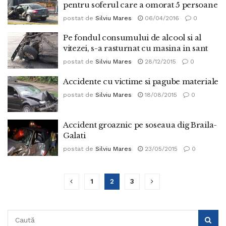
pentru soferul care a omorat 5 persoane
postat de
Silviu Mares
06/04/2016
0
Pe fondul consumului de alcool si al
vitezei, s-a rasturnat cu masina in sant
postat de
Silviu Mares
28/12/2015
0
Accidente cu victime si pagube materiale
postat de
Silviu Mares
18/08/2015
0
Accident groaznic pe soseaua dig Braila-
Galati
postat de
Silviu Mares
23/05/2015
0
1
2
3