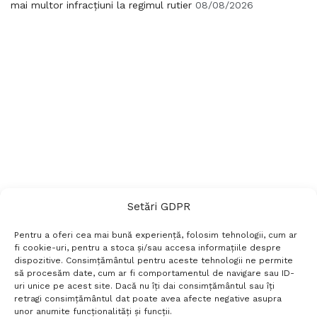
mai multor infracțiuni la regimul rutier
08/08/2026
Setări GDPR
Pentru a oferi cea mai bună experiență, folosim tehnologii, cum ar
fi cookie-uri, pentru a stoca și/sau accesa informațiile despre
dispozitive. Consimțământul pentru aceste tehnologii ne permite
să procesăm date, cum ar fi comportamentul de navigare sau ID-
uri unice pe acest site. Dacă nu îți dai consimțământul sau îți
Termeni si conditii
Politică de confidențialitate
retragi consimțământul dat poate avea afecte negative asupra
Politica cookies
Setări GDPR
Contact
unor anumite funcționalități și funcții.