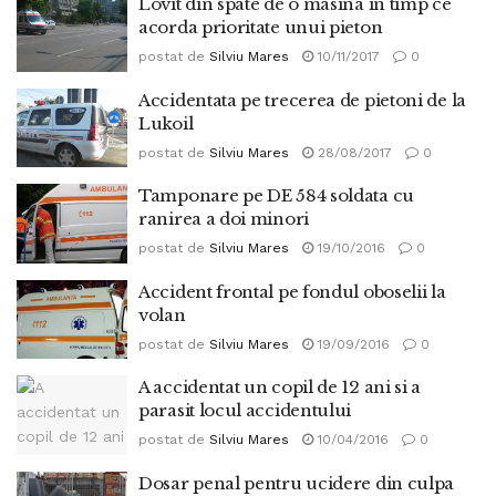
Lovit din spate de o masina in timp ce
acorda prioritate unui pieton
postat de
Silviu Mares
10/11/2017
0
Accidentata pe trecerea de pietoni de la
Lukoil
postat de
Silviu Mares
28/08/2017
0
Tamponare pe DE 584 soldata cu
ranirea a doi minori
postat de
Silviu Mares
19/10/2016
0
Accident frontal pe fondul oboselii la
volan
postat de
Silviu Mares
19/09/2016
0
A accidentat un copil de 12 ani si a
parasit locul accidentului
postat de
Silviu Mares
10/04/2016
0
Dosar penal pentru ucidere din culpa