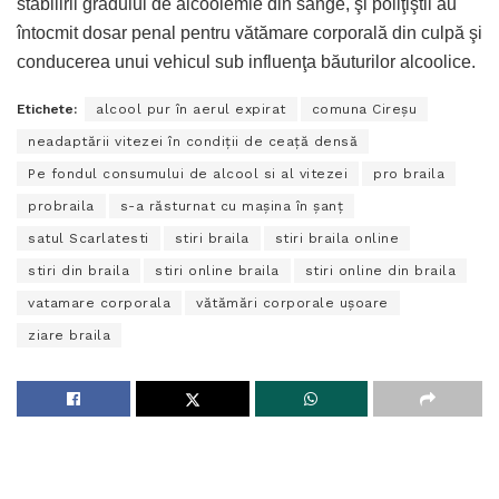
stabilirii gradului de alcoolemie din sânge, şi poliţiştii au
întocmit dosar penal pentru vătămare corporală din culpă şi
conducerea unui vehicul sub influenţa băuturilor alcoolice.
Etichete:
alcool pur în aerul expirat
comuna Cireșu
neadaptării vitezei în condiţii de ceaţă densă
Pe fondul consumului de alcool si al vitezei
pro braila
probraila
s-a răsturnat cu maşina în şanţ
satul Scarlatesti
stiri braila
stiri braila online
stiri din braila
stiri online braila
stiri online din braila
vatamare corporala
vătămări corporale uşoare
ziare braila