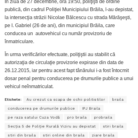
În ziua de 27 decembrie, ora 19:50, poliţişti de ordine
publică, din cadrul Poliţiei Municipiului Brăila, l-au depistat,
la intersecţia străzii Nicolae Bălcescu cu strada Mărăşeşti,
pe I. Gabriel (26 de ani), din municipiul Brăila, care
conducea un autovehicul cu număr provizoriu de
înmatriculare.
În urma verificărilor efectuate, poliţiştii au stabilit că
autorizaţia de circulaţie provizorie expirase din data de
26.12.2015, iar pentru acest fapt tânărului i-a fost întocmit
dosar penal pentru conducerea pe drumurile publice a unui
vehicul neînmatriculat.
Etichete:
Au crezut ca scapa de ochii politistilor
braila
conducerea pe drumurile publice
IPJ Braila
pe raza satului Cuza Vodă
pro braila
probraila
Secţia 5 de Poliție Rurală Viziru au depistat
stiri braila
stiri din braila
stiri online din braila
ziare braila