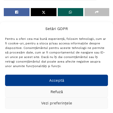
Setări GDPR
Pentru a oferi cea mai bună experiență, folosim tehnologii, cum ar
fi cookie-uri, pentru a stoca și/sau accesa informațiile despre
dispozitive. Consimțământul pentru aceste tehnologii ne permite
să procesăm date, cum ar fi comportamentul de navigare sau ID-
uri unice pe acest site. Dacă nu îți dai consimțământul sau îți
Termeni si conditii
Politică de confidențialitate
retragi consimțământul dat poate avea afecte negative asupra
Politica cookies
Setări GDPR
Contact
unor anumite funcționalități și funcții.
Telefon:
+40 788 760 194
Acceptă
Refuză
© Probr.ro 2022. Created by
I
MCreative.ro
.
Vezi preferințele