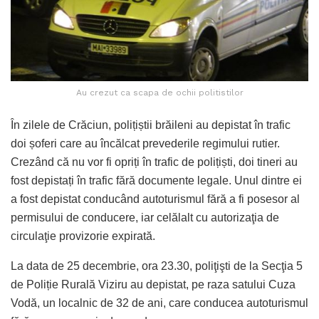
Au crezut ca scapa de ochii politistilor
În zilele de Crăciun, polițiștii brăileni au depistat în trafic
doi șoferi care au încălcat prevederile regimului rutier.
Crezând că nu vor fi opriți în trafic de polițiști, doi tineri au
fost depistați în trafic fără documente legale. Unul dintre ei
a fost depistat conducând autoturismul fără a fi posesor al
permisului de conducere, iar celălalt cu autorizaţia de
circulaţie provizorie expirată.
La data de 25 decembrie, ora 23.30, poliţişti de la Secţia 5
de Poliție Rurală Viziru au depistat, pe raza satului Cuza
Vodă, un localnic de 32 de ani, care conducea autoturismul