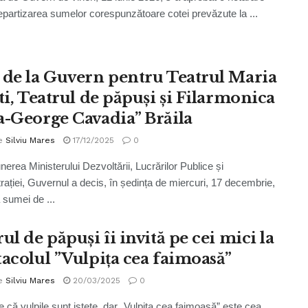
repartizarea sumelor corespunzătoare cotei prevăzute la ...
 de la Guvern pentru Teatrul Maria
ti, Teatrul de păpuși și Filarmonica
a-George Cavadia” Brăila
e
Silviu Mares
17/12/2025
0
nerea Ministerului Dezvoltării, Lucrărilor Publice și
rației, Guvernul a decis, în ședința de miercuri, 17 decembrie,
 sumei de ...
ul de păpuși îi invită pe cei mici la
tacolul ”Vulpița cea faimoasă”
e
Silviu Mares
20/03/2025
0
 că vulpile sunt istețe, dar „Vulpița cea faimoasă” este cea