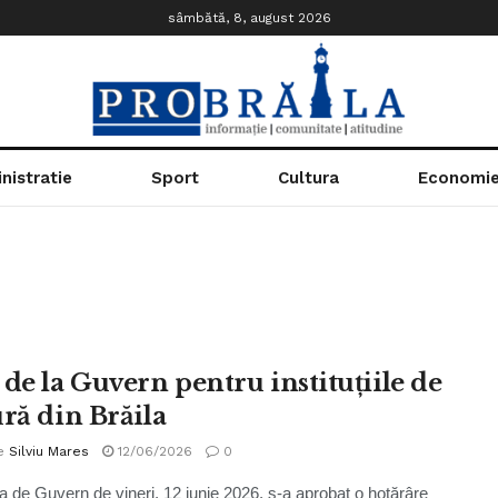
sâmbătă, 8, august 2026
nistratie
Sport
Cultura
Economi
 de la Guvern pentru instituțiile de
ură din Brăila
e
Silviu Mares
12/06/2026
0
ța de Guvern de vineri, 12 iunie 2026, s-a aprobat o hotărâre