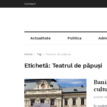
Contact
Actualitate
Politica
Admi
Home
Tag
Teatrul de păpuși
Etichetă:
Teatrul de păpuși
Bani
cult
postat d
În ședin