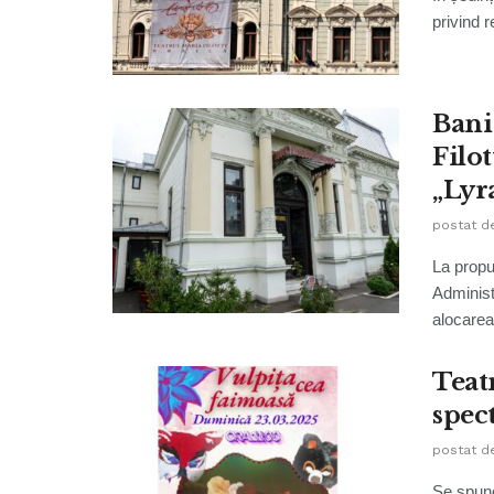
privind 
Bani
Filot
„Lyr
postat d
La propu
Administ
alocarea
Teatr
spec
postat d
Se spune