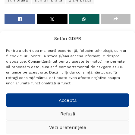
stiri braila
stiri din braila
ziare braila
Setări GDPR
Pentru a oferi cea mai bună experiență, folosim tehnologii, cum ar
fi cookie-uri, pentru a stoca și/sau accesa informațiile despre
dispozitive. Consimțământul pentru aceste tehnologii ne permite
să procesăm date, cum ar fi comportamentul de navigare sau ID-
uri unice pe acest site. Dacă nu îți dai consimțământul sau îți
Termeni si conditii
Politică de confidențialitate
retragi consimțământul dat poate avea afecte negative asupra
Politica cookies
Setări GDPR
Contact
unor anumite funcționalități și funcții.
Telefon:
+40 788 760 194
Acceptă
Refuză
© Probr.ro 2022. Created by
I
MCreative.ro
.
Vezi preferințele