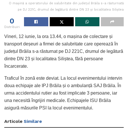
O mașină a operatorului de salubritate din județul Brăila s-a răsturnată
pe DJ 221C, drumul de legătură dintre DN 23 și localitatea Siliștea
0
Distribuiri
Vineri, 12 iunie, la ora 13.44, o mașina de colectare și
transport deșeuri a firmei de salubritate care operează în
județul Brăila s-a răsturnat pe DJ 221C, drumul de legătură
dintre DN 23 și localitatea Siliștea, fără persoane
încarcerate.
Traficul în zonă este deviat. La locul evenimentului intervin
doua echipaje ale IPJ Brăila și o ambulanță SAJ Brăila. În
urma accidentului rutier au fost implicate 3 persoane, iar
una necesită îngrijiri medicale. Echipajele ISU Brăila
asigură măsurile PSI la locul evenimentului.
Articole
Similare