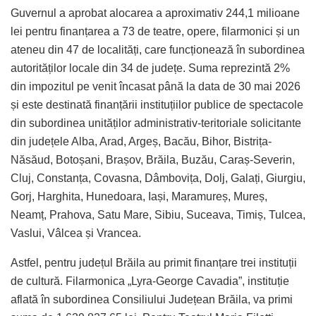
Guvernul a aprobat alocarea a aproximativ 244,1 milioane
lei pentru finanțarea a 73 de teatre, opere, filarmonici și un
ateneu din 47 de localități, care funcționează în subordinea
autorităților locale din 34 de județe. Suma reprezintă 2%
din impozitul pe venit încasat până la data de 30 mai 2026
și este destinată finanțării instituțiilor publice de spectacole
din subordinea unităților administrativ-teritoriale solicitante
din județele Alba, Arad, Argeș, Bacău, Bihor, Bistrița-
Năsăud, Botoșani, Brașov, Brăila, Buzău, Caraș-Severin,
Cluj, Constanța, Covasna, Dâmbovița, Dolj, Galați, Giurgiu,
Gorj, Harghita, Hunedoara, Iași, Maramureș, Mureș,
Neamț, Prahova, Satu Mare, Sibiu, Suceava, Timiș, Tulcea,
Vaslui, Vâlcea și Vrancea.
Astfel, pentru județul Brăila au primit finanțare trei instituții
de cultură. Filarmonica „Lyra-George Cavadia”, instituție
aflată în subordinea Consiliului Județean Brăila, va primi