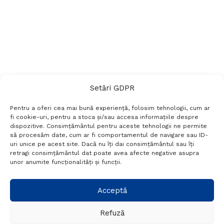
Setări GDPR
Pentru a oferi cea mai bună experiență, folosim tehnologii, cum ar
fi cookie-uri, pentru a stoca și/sau accesa informațiile despre
dispozitive. Consimțământul pentru aceste tehnologii ne permite
să procesăm date, cum ar fi comportamentul de navigare sau ID-
uri unice pe acest site. Dacă nu îți dai consimțământul sau îți
Termeni si conditii
Politică de confidențialitate
retragi consimțământul dat poate avea afecte negative asupra
Politica cookies
Setări GDPR
Contact
unor anumite funcționalități și funcții.
Telefon:
+40 788 760 194
Acceptă
Refuză
© Probr.ro 2022. Created by
I
MCreative.ro
.