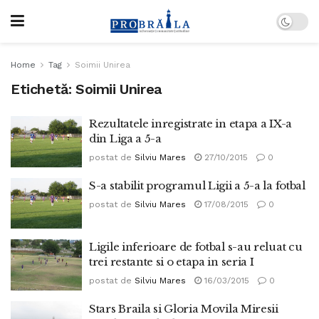
Home
Tag
Soimii Unirea
Etichetă:
Soimii Unirea
Rezultatele inregistrate in etapa a IX-a
din Liga a 5-a
postat de
Silviu Mares
27/10/2015
0
S-a stabilit programul Ligii a 5-a la fotbal
postat de
Silviu Mares
17/08/2015
0
Ligile inferioare de fotbal s-au reluat cu
trei restante si o etapa in seria I
postat de
Silviu Mares
16/03/2015
0
Stars Braila si Gloria Movila Miresii