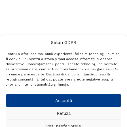
Setări GDPR
Pentru a oferi cea mai bună experiență, folosim tehnologii, cum ar
fi cookie-uri, pentru a stoca și/sau accesa informațiile despre
dispozitive. Consimțământul pentru aceste tehnologii ne permite
să procesăm date, cum ar fi comportamentul de navigare sau ID-
uri unice pe acest site. Dacă nu îți dai consimțământul sau îți
Termeni si conditii
Politică de confidențialitate
retragi consimțământul dat poate avea afecte negative asupra
Politica cookies
Setări GDPR
Contact
unor anumite funcționalități și funcții.
Telefon:
+40 788 760 194
Acceptă
Refuză
© Probr.ro 2022. Created by
I
MCreative.ro
.
Vezi preferințele