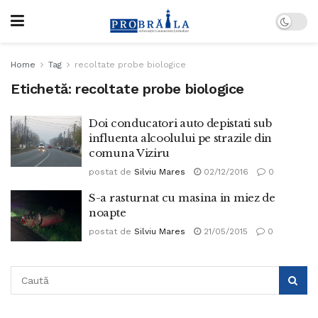
Home
Tag
recoltate probe biologice
Etichetă:
recoltate probe biologice
Doi conducatori auto depistati sub
influenta alcoolului pe strazile din
comuna Viziru
postat de
Silviu Mares
02/12/2016
0
S-a rasturnat cu masina in miez de
noapte
postat de
Silviu Mares
21/05/2015
0