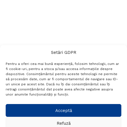
Setări GDPR
Pentru a oferi cea mai bună experiență, folosim tehnologii, cum ar
fi cookie-uri, pentru a stoca și/sau accesa informațiile despre
dispozitive. Consimțământul pentru aceste tehnologii ne permite
să procesăm date, cum ar fi comportamentul de navigare sau ID-
uri unice pe acest site. Dacă nu îți dai consimțământul sau îți
Termeni si conditii
Politică de confidențialitate
retragi consimțământul dat poate avea afecte negative asupra
Politica cookies
Setări GDPR
Contact
unor anumite funcționalități și funcții.
Telefon:
+40 788 760 194
Acceptă
Refuză