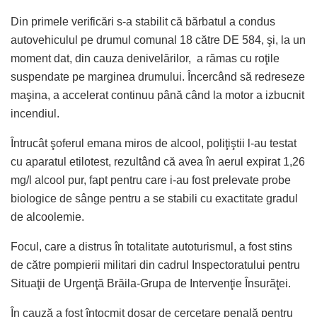
Din primele verificări s-a stabilit că bărbatul a condus
autovehiculul pe drumul comunal 18 către DE 584, şi, la un
moment dat, din cauza denivelărilor, a rămas cu roţile
suspendate pe marginea drumului. Încercând să redreseze
maşina, a accelerat continuu până când la motor a izbucnit
incendiul.
Întrucât şoferul emana miros de alcool, poliţiştii l-au testat
cu aparatul etilotest, rezultând că avea în aerul expirat 1,26
mg/l alcool pur, fapt pentru care i-au fost prelevate probe
biologice de sânge pentru a se stabili cu exactitate gradul
de alcoolemie.
Focul, care a distrus în totalitate autoturismul, a fost stins
de către pompierii militari din cadrul Inspectoratului pentru
Situaţii de Urgenţă Brăila-Grupa de Intervenţie Însurăţei.
În cauză a fost întocmit dosar de cercetare penală pentru