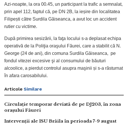
Azi-noapte, la ora 00.45, un participant la trafic a semnalat,
prin apel 112, faptul că, pe DN 2B, la ieșire din localitatea
Filipești către Surdila Găiseanca, a avut loc un accident
rutier cu victime.
După primirea sesizării, la faţa locului s-a deplasat echipa
operativă de la Poliţia oraşului Făurei, care a stabilit că N.
George (24 de ani), din comuna Surdila Găiseanca, pe
fondul vitezei excesive şi al consumului de băuturi
alcoolice, a pierdut controlul asupra maşinii și s-a răsturnat
în afara carosabilului.
Articole
Similare
Circulație temporar deviată de pe DJ203, în zona
orașului Făurei
Intervenții ale ISU Brăila în perioada 7-9 august