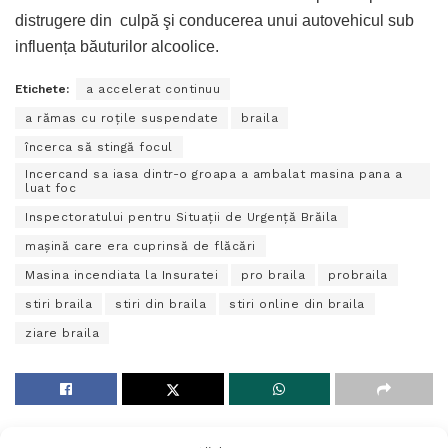
distrugere din culpă şi conducerea unui autovehicul sub
influența băuturilor alcoolice.
Etichete:
a accelerat continuu
a rămas cu roţile suspendate
braila
încerca să stingă focul
Incercand sa iasa dintr-o groapa a ambalat masina pana a
luat foc
Inspectoratului pentru Situaţii de Urgenţă Brăila
maşină care era cuprinsă de flăcări
Masina incendiata la Insuratei
pro braila
probraila
stiri braila
stiri din braila
stiri online din braila
ziare braila