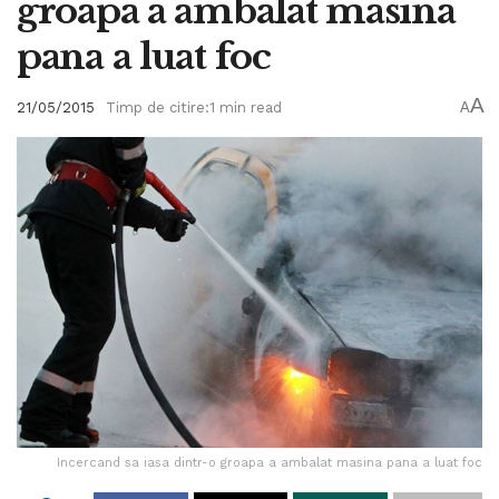
groapa a ambalat masina
pana a luat foc
A
21/05/2015
Timp de citire:1 min read
A
Incercand sa iasa dintr-o groapa a ambalat masina pana a luat foc