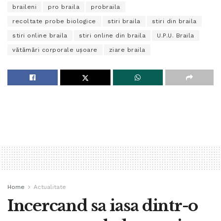
braileni
pro braila
probraila
recoltate probe biologice
stiri braila
stiri din braila
stiri online braila
stiri online din braila
U.P.U. Braila
vătămări corporale uşoare
ziare braila
Home
Actualitate
Incercand sa iasa dintr-o