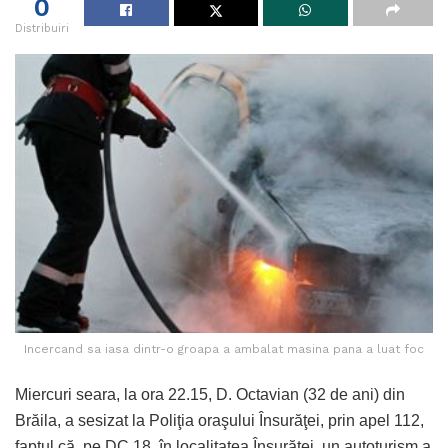
0
Distribuiri
Incercand sa iasa dintr-o groapa a ambalat masina pana a luat foc
Miercuri seara, la ora 22.15, D. Octavian (32 de ani) din
Brăila, a sesizat la Poliţia oraşului Însurăţei, prin apel 112,
faptul că, pe DC 18, în localitatea Însurăţei, un autoturism a