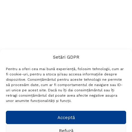
Setări GDPR
Pentru a oferi cea mai bună experiență, folosim tehnologii, cum ar
fi cookie-uri, pentru a stoca și/sau accesa informațiile despre
dispozitive. Consimțământul pentru aceste tehnologii ne permite
să procesăm date, cum ar fi comportamentul de navigare sau ID-
uri unice pe acest site. Dacă nu îți dai consimțământul sau îți
Termeni si conditii
Politică de confidențialitate
retragi consimțământul dat poate avea afecte negative asupra
Politica cookies
Setări GDPR
Contact
unor anumite funcționalități și funcții.
Telefon:
+40 788 760 194
Acceptă
Refuză