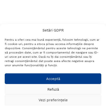
Setări GDPR
Pentru a oferi cea mai bună experiență, folosim tehnologii, cum ar
fi cookie-uri, pentru a stoca și/sau accesa informațiile despre
dispozitive. Consimțământul pentru aceste tehnologii ne permite
să procesăm date, cum ar fi comportamentul de navigare sau ID-
uri unice pe acest site. Dacă nu îți dai consimțământul sau îți
Termeni si conditii
Politică de confidențialitate
retragi consimțământul dat poate avea afecte negative asupra
Politica cookies
Setări GDPR
Contact
unor anumite funcționalități și funcții.
Telefon:
+40 788 760 194
Acceptă
Refuză
© Probr.ro 2022. Created by
I
MCreative.ro
.
Vezi preferințele