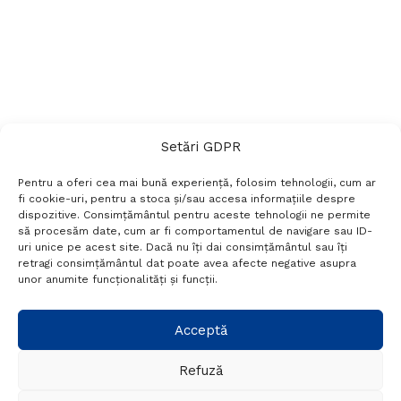
Setări GDPR
Pentru a oferi cea mai bună experiență, folosim tehnologii, cum ar
fi cookie-uri, pentru a stoca și/sau accesa informațiile despre
dispozitive. Consimțământul pentru aceste tehnologii ne permite
să procesăm date, cum ar fi comportamentul de navigare sau ID-
uri unice pe acest site. Dacă nu îți dai consimțământul sau îți
Termeni si conditii
Politică de confidențialitate
retragi consimțământul dat poate avea afecte negative asupra
Politica cookies
Setări GDPR
Contact
unor anumite funcționalități și funcții.
Telefon:
+40 788 760 194
Acceptă
Refuză
© Probr.ro 2022. Created by
I
MCreative.ro
.