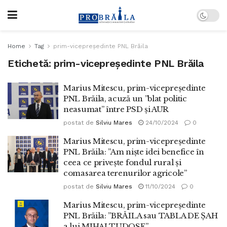
Home
Tag
prim-vicepreședinte PNL Brăila
Etichetă:
prim-vicepreședinte PNL Brăila
Marius Mitescu, prim-vicepreședinte
PNL Brăila, acuză un ”blat politic
neasumat” între PSD și AUR
postat de
Silviu Mares
24/10/2024
0
Marius Mitescu, prim-vicepreședinte
PNL Brăila: ”Am niște idei benefice în
ceea ce privește fondul rural și
comasarea terenurilor agricole”
postat de
Silviu Mares
11/10/2024
0
Marius Mitescu, prim-vicepreședinte
PNL Brăila: ”BRĂILA sau TABLA DE ȘAH
a lui MIHAI TUDOSE”