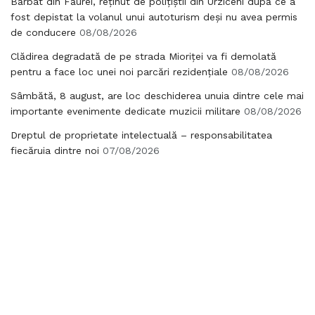
Bărbat din Făurei, reținut de polițiștii din Urziceni după ce a
fost depistat la volanul unui autoturism deși nu avea permis
de conducere
08/08/2026
Clădirea degradată de pe strada Mioriței va fi demolată
pentru a face loc unei noi parcări rezidențiale
08/08/2026
Sâmbătă, 8 august, are loc deschiderea unuia dintre cele mai
importante evenimente dedicate muzicii militare
08/08/2026
Dreptul de proprietate intelectuală – responsabilitatea
fiecăruia dintre noi
07/08/2026