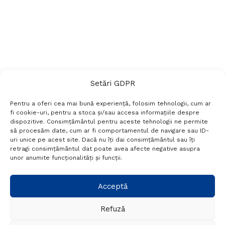
Setări GDPR
Pentru a oferi cea mai bună experiență, folosim tehnologii, cum ar
fi cookie-uri, pentru a stoca și/sau accesa informațiile despre
dispozitive. Consimțământul pentru aceste tehnologii ne permite
să procesăm date, cum ar fi comportamentul de navigare sau ID-
uri unice pe acest site. Dacă nu îți dai consimțământul sau îți
Termeni si conditii
Politică de confidențialitate
retragi consimțământul dat poate avea afecte negative asupra
Politica cookies
Setări GDPR
Contact
unor anumite funcționalități și funcții.
Telefon:
+40 788 760 194
Acceptă
Refuză
© Probr.ro 2022. Created by
I
MCreative.ro
.