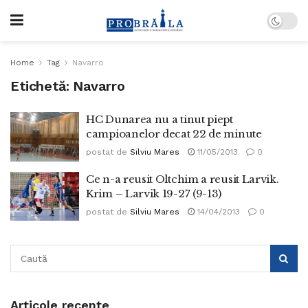
Home
Tag
Navarro
Etichetă:
Navarro
HC Dunarea nu a tinut piept
campioanelor decat 22 de minute
postat de
Silviu Mares
11/05/2013
0
Ce n-a reusit Oltchim a reusit Larvik.
Krim – Larvik 19-27 (9-13)
postat de
Silviu Mares
14/04/2013
0
Articole recente