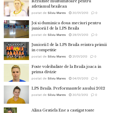
Rezultate multumitoare pentru
atletismul brailean
postat de
Silviu Mares
30/01/2013
0
Joi si duminica doua meciuri pentru
juniorii I de la LPS Braila
postat de
Silviu Mares
29/01/2013
0
Juniorii I de la LPS Braila reintra primii
in competitie
postat de
Silviu Mares
21/01/2013
0
Foste voleibaliste de la Braila joaca in
prima divizie
postat de
Silviu Mares
04/01/2013
0
LPS Braila. Performantele anului 2012
postat de
Silviu Mares
30/12/2012
0
Alina Gratiela Ene a castigat toate