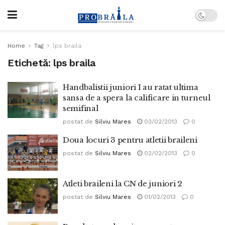
Home
Tag
lps braila
Etichetă:
lps braila
Handbalistii juniori I au ratat ultima
sansa de a spera la calificare in turneul
semifinal
postat de
Silviu Mares
03/02/2013
0
Doua locuri 3 pentru atletii braileni
postat de
Silviu Mares
02/02/2013
0
Atleti braileni la CN de juniori 2
postat de
Silviu Mares
01/02/2013
0