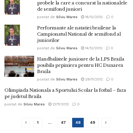
probele la care a concurat la nationalele
de semifond juniori
postat de
Silviu Mares
18/12/2012
0
Performante ale natatiei brailene la
Campionatul National de semifond al
juniorilor
postat de
Silviu Mares
14/12/2012
0
Handbalistele junioare de la LPS Braila
posibila pepiniera pentru HC Dunarea
Braila
postat de
Silviu Mares
29/11/2012
0
Olimpiada Nationala a Sportului Scolar la fotbal – faza
pe judetul Braila
postat de
Silviu Mares
21/11/2012
0
1
…
47
48
49