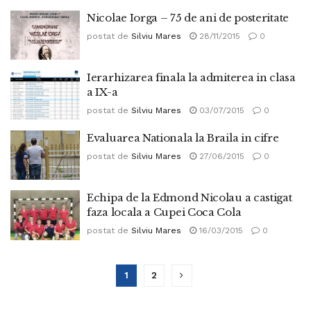
Nicolae Iorga – 75 de ani de posteritate
postat de
Silviu Mares
28/11/2015
0
Ierarhizarea finala la admiterea in clasa
a IX-a
postat de
Silviu Mares
03/07/2015
0
Evaluarea Nationala la Braila in cifre
postat de
Silviu Mares
27/06/2015
0
Echipa de la Edmond Nicolau a castigat
faza locala a Cupei Coca Cola
postat de
Silviu Mares
16/03/2015
0
1
2