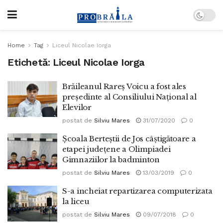
Home
Tag
Liceul Nicolae Iorga
Etichetă:
Liceul Nicolae Iorga
Brăileanul Rareș Voicu a fost ales
președinte al Consiliului Naţional al
Elevilor
postat de
Silviu Mares
31/07/2020
0
Școala Berteștii de Jos câștigătoare a
etapei județene a Olimpiadei
Gimnaziilor la badminton
postat de
Silviu Mares
13/03/2019
0
S-a incheiat repartizarea computerizata
la liceu
postat de
Silviu Mares
09/07/2018
0