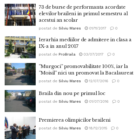
73 de burse de performanta acordate
elevilor braileni in primul semestru al
acestui an scolar
postat de
Silviu Mares
01/11/2017
0
Ierarhia mediilor de admitere in clasa a
IX-a in anul 2017
postat de
ProBraila
03/07/2017
0
”Murgoci” promovabilitate 100%, iar la
”Moisil” nici un promovat la Bacalaureat
postat de
Silviu Mares
12/07/2016
0
Braila din nou pe primul loc
postat de
Silviu Mares
01/07/2016
0
Premierea olimpicilor braileni
postat de
Silviu Mares
18/12/2015
0