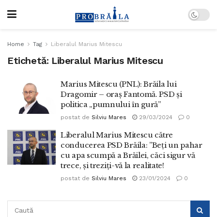
Home
Tag
Liberalul Marius Mitescu
Etichetă:
Liberalul Marius Mitescu
Marius Mitescu (PNL): Brăila lui
Dragomir – oraș Fantomă. PSD și
politica „pumnului în gură”
postat de
Silviu Mares
29/03/2024
0
Liberalul Marius Mitescu către
conducerea PSD Brăila: ”Beți un pahar
cu apa scumpă a Brăilei, căci sigur vă
trece, și treziți-vă la realitate!
postat de
Silviu Mares
23/01/2024
0