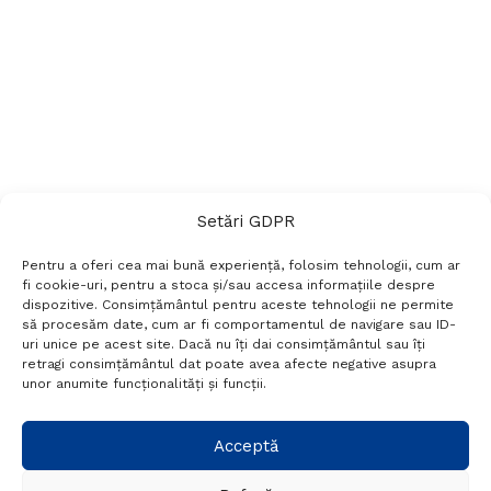
Setări GDPR
Pentru a oferi cea mai bună experiență, folosim tehnologii, cum ar
fi cookie-uri, pentru a stoca și/sau accesa informațiile despre
dispozitive. Consimțământul pentru aceste tehnologii ne permite
să procesăm date, cum ar fi comportamentul de navigare sau ID-
uri unice pe acest site. Dacă nu îți dai consimțământul sau îți
Termeni si conditii
Politică de confidențialitate
retragi consimțământul dat poate avea afecte negative asupra
Politica cookies
Setări GDPR
Contact
unor anumite funcționalități și funcții.
Telefon:
+40 788 760 194
Acceptă