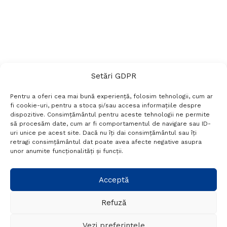
Setări GDPR
Pentru a oferi cea mai bună experiență, folosim tehnologii, cum ar
fi cookie-uri, pentru a stoca și/sau accesa informațiile despre
dispozitive. Consimțământul pentru aceste tehnologii ne permite
să procesăm date, cum ar fi comportamentul de navigare sau ID-
uri unice pe acest site. Dacă nu îți dai consimțământul sau îți
Termeni si conditii
Politică de confidențialitate
retragi consimțământul dat poate avea afecte negative asupra
Politica cookies
Setări GDPR
Contact
unor anumite funcționalități și funcții.
Telefon:
+40 788 760 194
Acceptă
Refuză
© Probr.ro 2022. Created by
I
MCreative.ro
.
Vezi preferințele