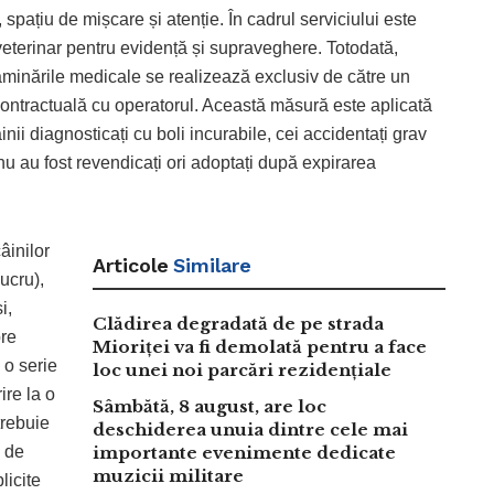
 spațiu de mișcare și atenție. În cadrul serviciului este
 veterinar pentru evidență și supraveghere. Totodată,
xaminările medicale se realizează exclusiv de către un
e contractuală cu operatorul. Această măsură este aplicată
inii diagnosticați cu boli incurabile, cei accidentați grav
e nu au fost revendicați ori adoptați după expirarea
âinilor
Articole
Similare
lucru),
i,
Clădirea degradată de pe strada
pre
Mioriței va fi demolată pentru a face
 o serie
loc unei noi parcări rezidențiale
ire la o
Sâmbătă, 8 august, are loc
trebuie
deschiderea unuia dintre cele mai
ă de
importante evenimente dedicate
muzicii militare
licite