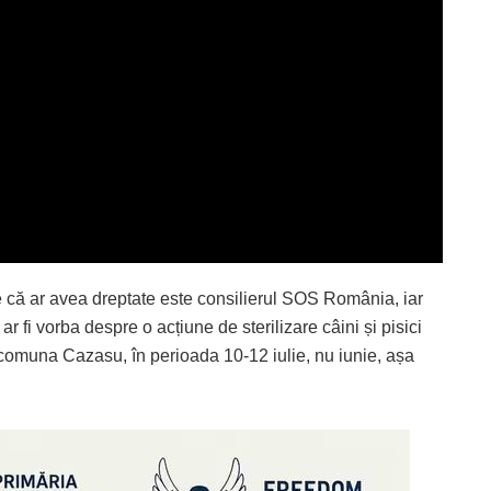
e că ar avea dreptate este consilierul SOS România, iar
r fi vorba despre o acțiune de sterilizare câini și pisici
 comuna Cazasu, în perioada 10-12 iulie, nu iunie, așa