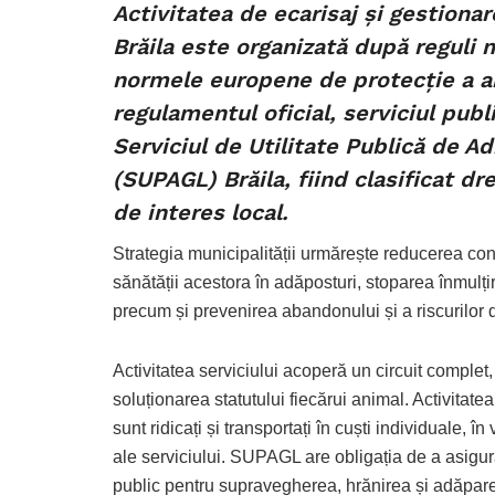
Activitatea de ecarisaj și gestiona
Brăila este organizată după reguli 
normele europene de protecție a an
regulamentul oficial, serviciul publ
Serviciul de Utilitate Publică de A
(SUPAGL) Brăila, fiind clasificat d
de interes local.
Strategia municipalității urmărește reducerea con
sănătății acestora în adăposturi, stoparea înmulți
precum și prevenirea abandonului și a riscurilor 
Activitatea serviciului acoperă un circuit complet
soluționarea statutului fiecărui animal. Activitate
sunt ridicați și transportați în cuști individuale, î
ale serviciului. SUPAGL are obligația de a asigu
public pentru supravegherea, hrănirea și adăpare