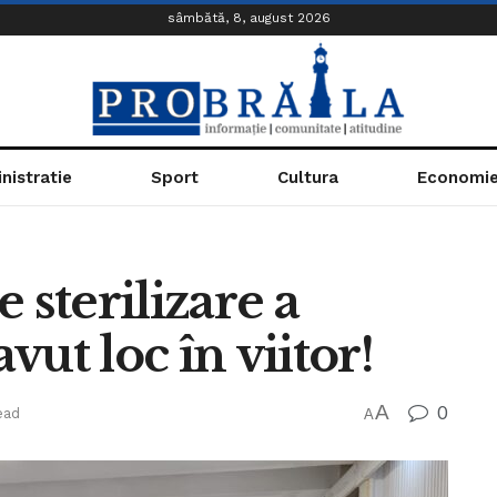
sâmbătă, 8, august 2026
nistratie
Sport
Cultura
Economi
 sterilizare a
avut loc în viitor!
A
0
ead
A