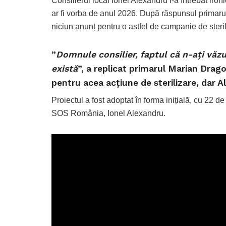
Consilierul local Ionel Alexandru l-a întrebat iron
ar fi vorba de anul 2026. După răspunsul primaru
niciun anunț pentru o astfel de campanie de steri
”
Domnule consilier, faptul că n-ați văz
există
”, a replicat primarul Marian Drago
pentru acea acțiune de sterilizare, dar A
Proiectul a fost adoptat în forma inițială, cu 22 de 
SOS România, Ionel Alexandru.