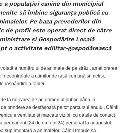
re a populației canine din municipiul
menite să îmbine siguranța publică cu
imalelor. Pe baza prevederilor din
ic de profil este operat direct de către
dministrare și Gospodărire Locală
rept o activitate edilitar-gospodărească
trolată a numărului de animale de pe străzi, ameliorarea
rii necontrolate a câinilor de rasă comună și metiși,
de răspândire a rabiei.
, de la ridicarea de pe domeniul public până la
a de prindere se desfășoară pe tot parcursul anului. Câinii
n vehicule ventilate și marcate vizibil cu datele de contact
ra permanent (24 de ore din 24) personal la adăpostul
a suplimentară a animalelor. Câinii trebuie să