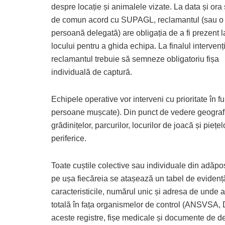
despre locație și animalele vizate. La data și ora s
de comun acord cu SUPAGL, reclamantul (sau o
persoană delegată) are obligația de a fi prezent l
locului pentru a ghida echipa. La finalul intervenți
reclamantul trebuie să semneze obligatoriu fișa
individuală de captură.
Echipele operative vor interveni cu prioritate în fu
persoane mușcate)
. Din punct de vedere geografic
grădinițelor, parcurilor, locurilor de joacă și piețe
periferice
.
Toate cuștile colective sau individuale din adăpos
pe ușa fiecăreia se atașează un tabel de evidență
caracteristicile, numărul unic și adresa de unde a 
totală în fața organismelor de control (ANSVSA, D
aceste registre, fișe medicale și documente de dep