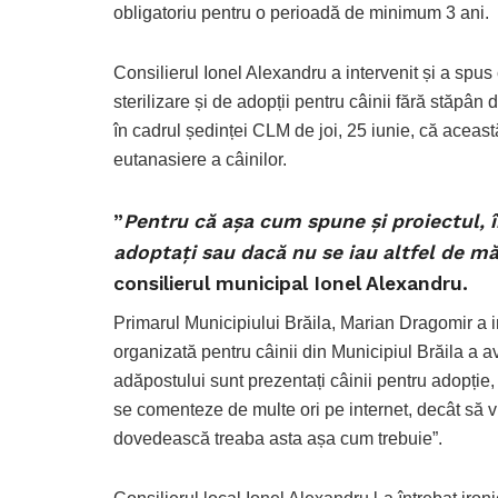
obligatoriu pentru o perioadă de minimum 3 ani
.
Consilierul Ionel Alexandru a intervenit și a spus
sterilizare și de adopții pentru câinii fără stăpâ
în cadrul ședinței CLM de joi, 25 iunie, că acea
eutanasiere a câinilor.
”
Pentru că așa cum spune și proiectul, î
adoptați sau dacă nu se iau altfel de mă
consilierul municipal Ionel Alexandru.
Primarul Municipiului Brăila, Marian Dragomir a in
organizată pentru câinii din Municipiul Brăila a av
adăpostului sunt prezentați câinii pentru adopție,
se comenteze de multe ori pe internet, decât să 
dovedească treaba asta așa cum trebuie”.