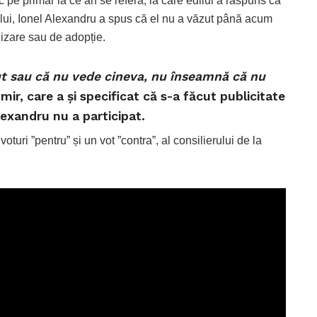
ic pe primar la ce an se referă, la care edilul a răspuns că
lui, Ionel Alexandru a spus că el nu a văzut până acum
lizare sau de adopție.
ut sau că nu vede cineva, nu înseamnă că nu
mir, care a și specificat că s-a făcut publicitate
lexandru nu a participat.
voturi ”pentru” și un vot ”contra”, al consilierului de la