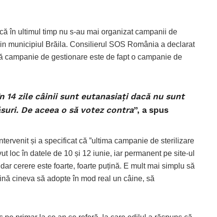
 că în ultimul timp nu s-au mai organizat campanii de
n din municipiul Brăila. Consilierul SOS România a declarat
stă campanie de gestionare este de fapt o campanie de
n 14 zile câinii sunt eutanasiați dacă nu sunt
suri. De aceea o să votez contra
”, a spus
tervenit și a specificat că ”ultima campanie de sterilizare
ut loc în datele de 10 și 12 iunie, iar permanent pe site-ul
 dar cerere este foarte, foarte puțină. E mult mai simplu să
vină cineva să adopte în mod real un câine, să