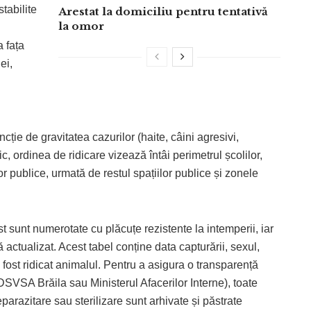
tabilite
Arestat la domiciliu pentru tentativă
la omor
a fața
ei,
ncție de gravitatea cazurilor (haite, câini agresivi,
, ordinea de ridicare vizează întâi perimetrul școlilor,
lor publice, urmată de restul spațiilor publice și zonele
t sunt numerotate cu plăcuțe rezistente la intemperii, iar
 actualizat
. Acest tabel conține data capturării, sexul,
fost ridicat animalul
. Pentru a asigura o transparență
SVSA Brăila sau Ministerul Afacerilor Interne), toate
arazitare sau sterilizare sunt arhivate și păstrate