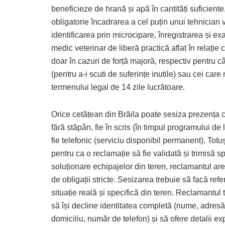
beneficieze de hrană și apă în cantități suficiente,
obligatorie încadrarea a cel puțin unui tehnician
identificarea prin microcipare, înregistrarea și e
medic veterinar de liberă practică aflat în relați
doar în cazuri de forță majoră, respectiv pentru câ
(pentru a-i scuti de suferințe inutile) sau cei car
termenului legal de 14 zile lucrătoare.
Orice cetățean din Brăila poate sesiza prezența c
fără stăpân, fie în scris (în timpul programului de 
fie telefonic (serviciu disponibil permanent). Totuș
pentru ca o reclamație să fie validată și trimisă s
soluționare echipajelor din teren, reclamantul are
de obligații stricte. Sesizarea trebuie să facă refer
situație reală și specifică din teren. Reclamantul 
să își decline identitatea completă (nume, adres
domiciliu, număr de telefon) și să ofere detalii exp